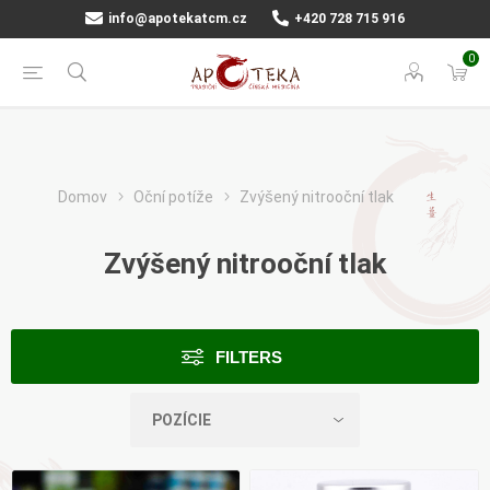
info@apotekatcm.cz
+420 728 715 916
0
Domov
Oční potíže
Zvýšený nitrooční tlak
Zvýšený nitrooční tlak
FILTERS