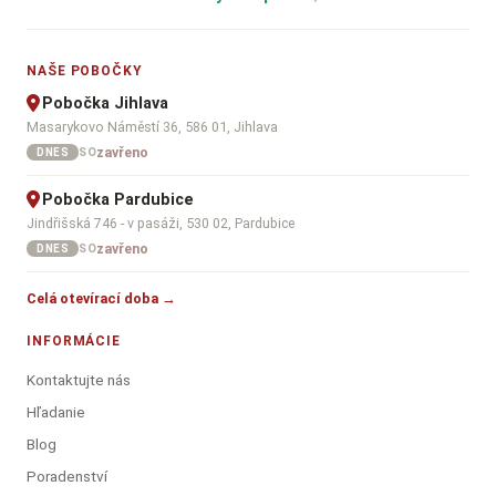
NAŠE POBOČKY
Pobočka Jihlava
Masarykovo Náměstí 36, 586 01, Jihlava
zavřeno
SO
DNES
Pobočka Pardubice
Jindřišská 746 - v pasáži, 530 02, Pardubice
zavřeno
SO
DNES
Celá otevírací doba →
INFORMÁCIE
Kontaktujte nás
Hľadanie
Blog
Poradenství