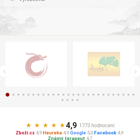
4,9
★
★
★
★
★
· 1773 hodnocení
Zboží.cz
4,9
·
Heureka
4,9
·
Google
5,0
·
Facebook
4,9
·
Známý terapeut
4,7