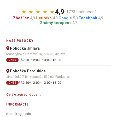
4,9
★
★
★
★
★
· 1773 hodnocení
Zboží.cz
4,9
·
Heureka
4,9
·
Google
5,0
·
Facebook
4,9
·
Známý terapeut
4,7
NAŠE POBOČKY
Pobočka Jihlava
Masarykovo Náměstí 36, 586 01, Jihlava
9:30–12:00 · 13:00–16:00
PÁ
DNES
Pobočka Pardubice
Jindřišská 746 - v pasáži, 530 02, Pardubice
9:30–12:00 · 13:00–16:00
PÁ
DNES
Celá otevírací doba →
INFORMÁCIE
Kontaktujte nás