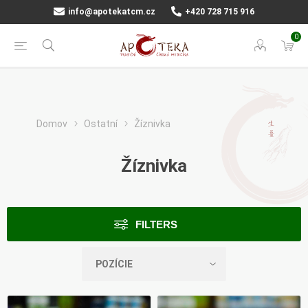
info@apotekatcm.cz
+420 728 715 916
0
Domov
Ostatní
Žíznivka
Žíznivka
FILTERS