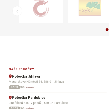
NAŠE POBOČKY
Pobočka Jihlava
Masarykovo Náměstí 36, 586 01, Jihlava
zavřeno
SO
DNES
Pobočka Pardubice
Jindřišská 746 - v pasáži, 530 02, Pardubice
zavřeno
SO
DNES