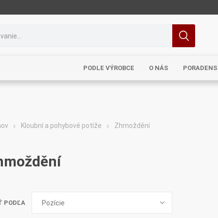
PODLE VÝROBCE
O NÁS
PORADENS
ov
Kloubní a pohybové potíže
Zhmoždění
MRL
TCM
Pragon
Sinecura
Bohemia
hmoždění
Ť PODĽA
Royal
Dědek
Elixirs & Co
Cereus