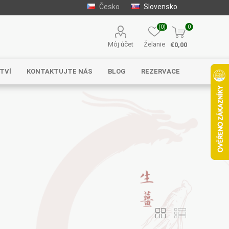
Česko
Slovensko
(0)
0
Môj účet
Želanie
€0,00
TVÍ
KONTAKTUJTE NÁS
BLOG
REZERVACE
Solgar
MycoMedica
Serafin –
byliny s.r.o.
Energy
EVEREST
Henan Wanxi