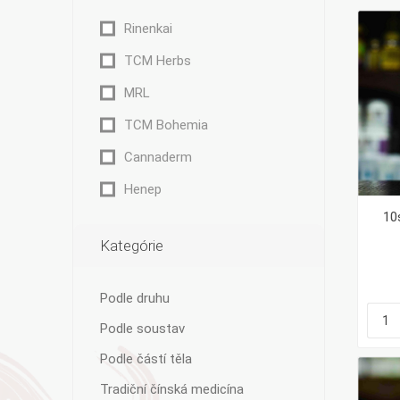
Rinenkai
TCM Herbs
MRL
Bylinky TČM
G&G
Ecce Vita
TCM Bohemia
Vitamins
s.r.o.
Cannaderm
Henep
10
Ostatní
Kategórie
Podle druhu
Podle soustav
Podle částí těla
Tradiční čínská medicína