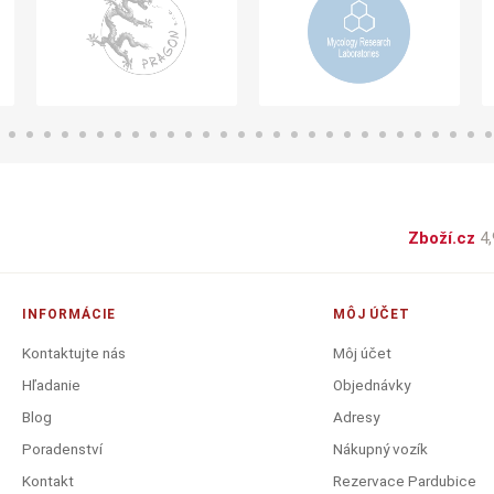
Zboží.cz
4,
INFORMÁCIE
MÔJ ÚČET
Kontaktujte nás
Môj účet
Hľadanie
Objednávky
Blog
Adresy
Poradenství
Nákupný vozík
Kontakt
Rezervace Pardubice