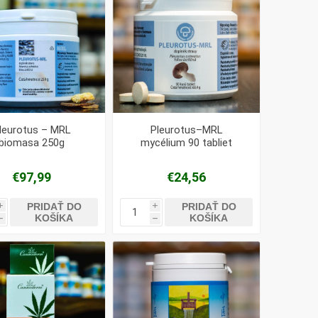
leurotus – MRL
Pleurotus–MRL
biomasa 250g
mycélium 90 tabliet
€97,99
€24,56
PRIDAŤ DO
PRIDAŤ DO
i
i
KOŠÍKA
KOŠÍKA
h
h