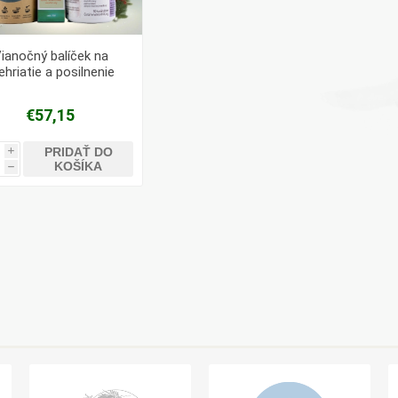
ianočný balíček na
ehriatie a posilnenie
stredu pred zimou
€57,15
PRIDAŤ DO
i
KOŠÍKA
h