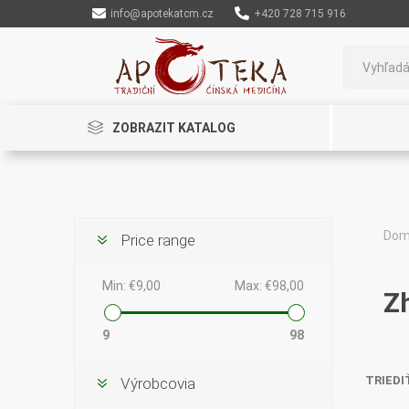
info@apotekatcm.cz
+420 728 715 916
ZOBRAZIT KATALOG
Dom
Price range
Rinenkai
TCM Herbs
Maciocia
Min:
€9,00
Max:
€98,00
Z
9
98
TRIEDI
Výrobcovia
Cannaderm
Henep
Organic India