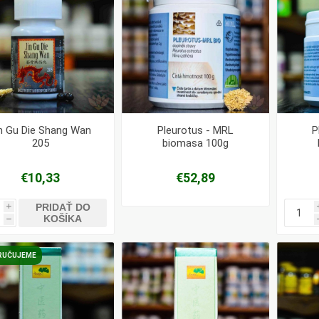
n Gu Die Shang Wan
Pleurotus - MRL
P
205
biomasa 100g
€10,33
€52,89
PRIDAŤ DO
i
KOŠÍKA
h
RUČUJEME