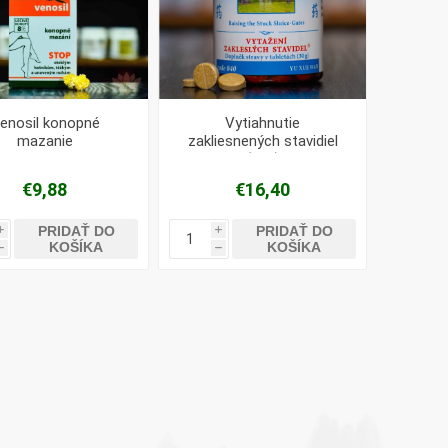
enosil konopné
Vytiahnutie
mazanie
zakliesnených stavidiel
(040)
€9,88
€16,40
PRIDAŤ DO
PRIDAŤ DO
i
i
KOŠÍKA
KOŠÍKA
h
h