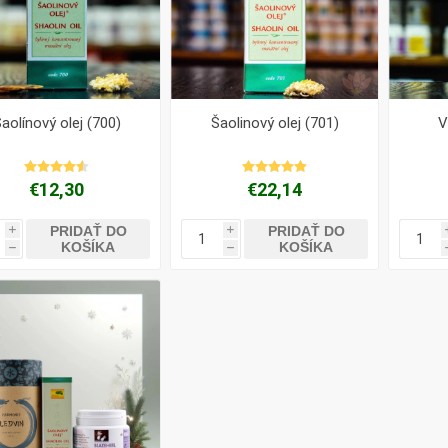
aolínový olej (700)
Šaolinový olej (701)
V
€12,30
€22,14
PRIDAŤ DO
PRIDAŤ DO
i
i
KOŠÍKA
KOŠÍKA
h
h