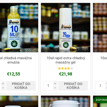
Pharma
kořenář
Lavylites
Bylinné
Lakshmi-
Korejský
kapky
Narayan
ženšen
sil chladivá masážna
10sil rapid extra chladivý
10si
emulzia
masážny gél
€12,55
€21,98
PRIDAŤ DO
PRIDAŤ DO
i
i
KOŠÍKA
KOŠÍKA
h
h
DOPORU