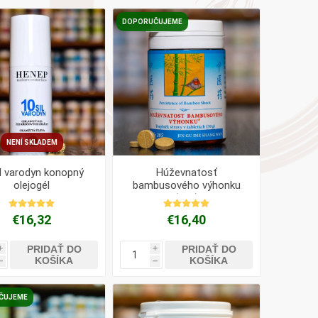
AYURVEDA
DOPORUČUJEME
Health Link
Mattisson
JACK N JILL
NENÍ SKLADEM
l varodyn konopný
Húževnatosť
olejogél
bambusového výhonku
(205)
€16,32
€16,40
PRIDAŤ DO
PRIDAŤ DO
i
i
KOŠÍKA
KOŠÍKA
h
h
ČUJEME