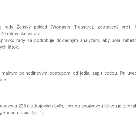
vej rady Ženský poklad (Woman's Treasure), zostavený prof.
 40 rokov skúseností.
ípravku rady sa podrobuje dôkladným analýzam, aby bola zabez
ych látok.
nimálnym polhodinovým odstupom od jedla, zapiť vodou. Pri uve
iac.
odpovedá 225 g zdrojových bylín, jedinou spojivovou látkou je zemi
, koncentrácia 7,5 : 1).