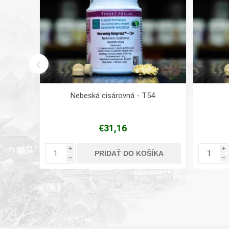
Nebeská cisárovná - T54
€31,16
i
i
ÍKA
PRIDAŤ DO KOŠÍKA
h
h