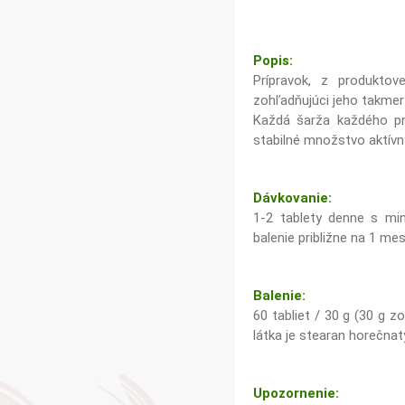
Popis:
Prípravok, z produkto
zohľadňujúci jeho takmer
Každá šarža každého pr
stabilné množstvo aktívn
Dávkovanie:
1-2 tablety denne s mi
balenie približne na 1 mes
Balenie:
60 tabliet / 30 g (30 g z
látka je stearan horečnatý
Upozornenie: