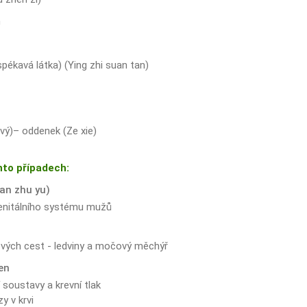
n
pékavá látka) (Ying zhi suan tan)
ový)– oddenek (Ze xie)
hto případech:
han zhu yu)
enitálního systému mužů
ých cest - ledviny a močový měchýř
en
soustavy a krevní tlak
y v krvi