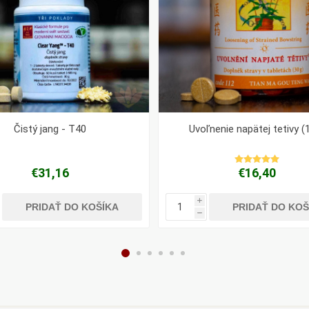
Čistý jang - T40
Uvoľnenie napätej tetivy (
€31,16
€16,40
i
PRIDAŤ DO KOŠÍKA
PRIDAŤ DO KOŠ
h