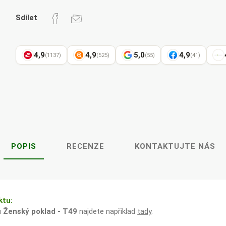
Pharma
kořenář
Sdílet
4,9
4,9
5,0
4,9
(1137)
(525)
(55)
(41)
Lavylites
Bylinné
Lakshmi-
Korejský
kapky
Narayan
ženšen
POPIS
RECENZE
KONTAKTUJTE NÁS
ktu:
u
Ženský poklad - T49
najdete například
tady
.