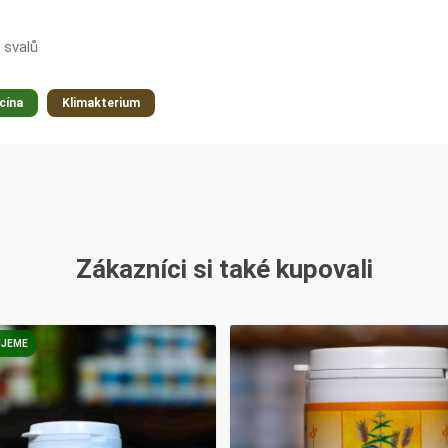
 svalů
cína
Klimakterium
Zákazníci si také kupovali
JEME