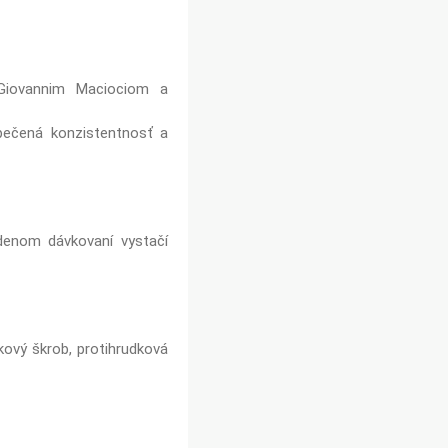
 Giovannim Maciociom a
pečená konzistentnosť a
denom dávkovaní vystačí
akový škrob, protihrudková