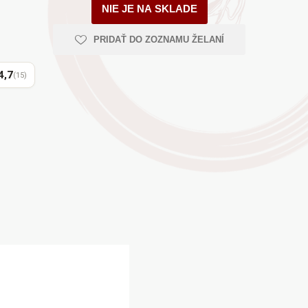
AYURVEDA
NIE JE NA SKLADE
PRIDAŤ DO ZOZNAMU ŽELANÍ
4,7
(15)
Health Link
Mattisson
JACK N JILL