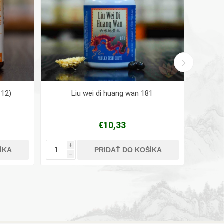
112)
Liu wei di huang wan 181
€10,33
i
ÍKA
PRIDAŤ DO KOŠÍKA
h