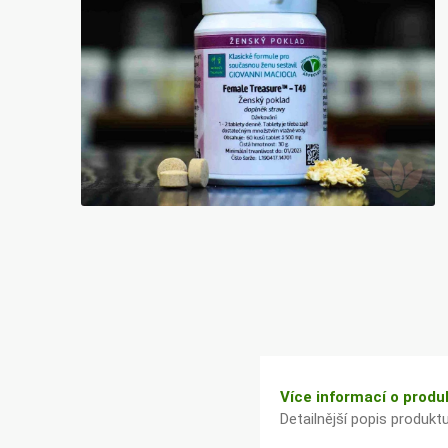
Bylinky TČM
G&G
Ecce Vita
Vitamins
s.r.o.
Ostatní
Více informací o produ
Detailnější popis produkt