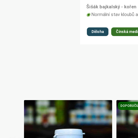
Šišák bajkalský - kořen
◉
Normální stav kloubů a
Děloha
Čínská medi
DOPORUČU