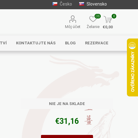
Česko
Slovensko
(0)
0
Môj účet
Želanie
€0,00
TVÍ
KONTAKTUJTE NÁS
BLOG
REZERVACE
Solgar
MycoMedica
Serafin –
byliny s.r.o.
NIE JE NA SKLADE
€31,16
Energy
EVEREST
Henan Wanxi