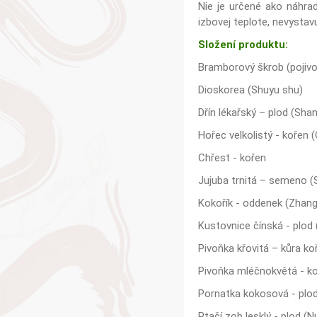
Nie je určené ako náhra
izbovej teplote, nevysta
Složení produktu:
Bramborový škrob (pojivo
Dioskorea (Shuyu shu)
Dřín lékařský – plod (Sha
Hořec velkolistý - kořen (
Chřest - kořen
Jujuba trnitá – semeno (
Kokořík - oddenek (Zhang
Kustovnice čínská - plod 
Pivoňka křovitá – kůra ko
Pivoňka mléčnokvětá - k
Pornatka kokosová - plod
Ptačí zob lesklý - plod (N