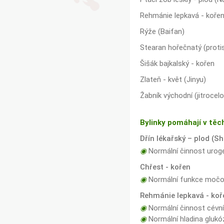
Rehmánie lepkavá - koře
Rýže (Baifan)
Stearan hořečnatý (protis
Šišák bajkalský - kořen
Zlateň - květ (Jinyu)
Žabník východní (jitrocel
Bylinky pomáhají v těc
Dřín lékařský – plod (S
◉
Normální činnost urog
Chřest - kořen
◉
Normální funkce močov
Rehmánie lepkavá - koř
◉
Normální činnost cévní 
◉
Normální hladina glukóz