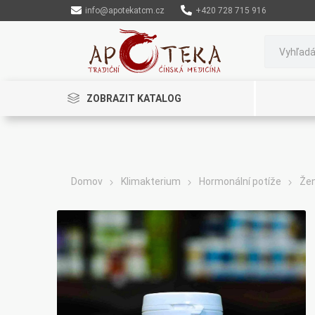
info@apotekatcm.cz
+420 728 715 916
ZOBRAZIT KATALOG
Domov
Klimakterium
Hormonální potíže
Žen
Rinenkai
TCM Herbs
Maciocia
Cannaderm
Henep
Organic India