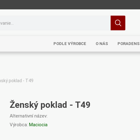
PODLE VÝROBCE
O NÁS
PORADENS
ský poklad - T49
MRL
TCM
Pragon
Sinecura
Bohemia
Ženský poklad - T49
Alternativní název:
Výrobca:
Maciocia
Royal
Dědek
Elixirs & Co
Cereus