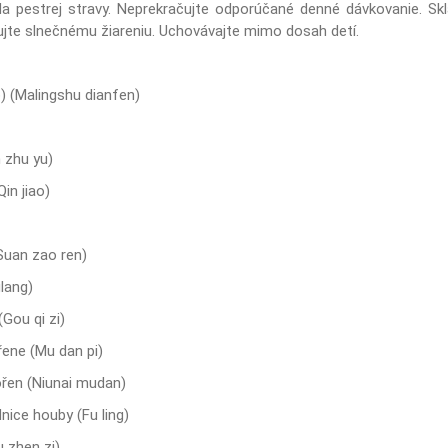
da pestrej stravy. Neprekračujte odporúčané denné dávkovanie. Skl
vujte slnečnému žiareniu. Uchovávajte mimo dosah detí.
) (Malingshu dianfen)
n zhu yu)
Qin jiao)
Suan zao ren)
lang)
(Gou qi zi)
řene (Mu dan pi)
ořen (Niunai mudan)
nice houby (Fu ling)
u zhen zi)