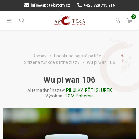
info@apotekatcm.cz
+420 728 715 916
0
Domov
Endokrinologické potíže
Snížená funkce štítné žlázy
Wu pi wan 106
Wu pi wan 106
Alternativní název:
PILULKA PĚTI SLUPEK
Výrobca:
TCM Bohemia