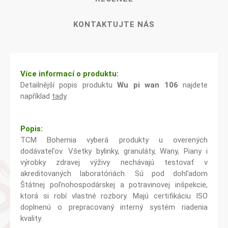
KONTAKTUJTE NÁS
Více informací o produktu:
Detailnější popis produktu
Wu pi wan 106
najdete
například
tady
.
Popis:
TCM Bohemia vyberá produkty u overených
dodávateľov. Všetky bylinky, granuláty, Wany, Piany i
výrobky zdravej výživy nechávajú testovať v
akreditovaných laboratóriách. Sú pod dohľadom
Štátnej poľnohospodárskej a potravinovej inšpekcie,
ktorá si robí vlastné rozbory. Majú certifikáciu ISO
doplnenú o prepracovaný interný systém riadenia
kvality.