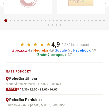
4,9
★
★
★
★
★
· 1774 hodnocení
Zboží.cz
4,9
·
Heureka
4,9
·
Google
5,0
·
Facebook
4,9
·
Známý terapeut
4,7
NAŠE POBOČKY
Pobočka Jihlava
Masarykovo Náměstí 36, 586 01, Jihlava
9:30–12:00 · 13:00–16:00
PO
DNES
Pobočka Pardubice
Jindřišská 746 - v pasáži, 530 02, Pardubice