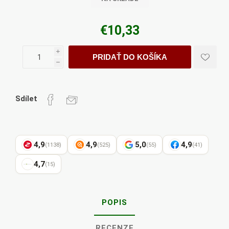
€10,33
i
PRIDAŤ DO KOŠÍKA
h
Sdílet
4,9
4,9
5,0
4,9
(1138)
(525)
(55)
(41)
4,7
(15)
POPIS
RECENZE