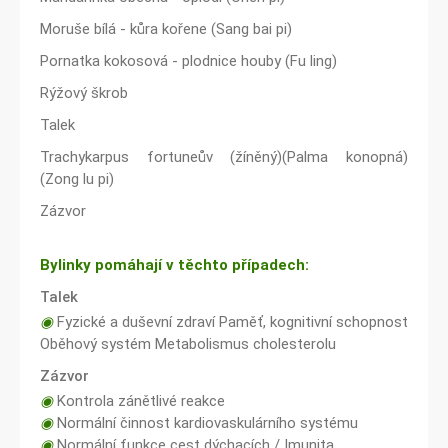
Moruše bílá - kůra kořene (Sang bai pi)
Pornatka kokosová - plodnice houby (Fu ling)
Rýžový škrob
Talek
Trachykarpus fortuneův (žíněný)(Palma konopná)
(Zong lu pi)
Zázvor
Bylinky pomáhají v těchto případech:
Talek
◉
Fyzické a duševní zdraví Paměť, kognitivní schopnost
Oběhový systém Metabolismus cholesterolu
Zázvor
◉
Kontrola zánětlivé reakce
◉
Normální činnost kardiovaskulárního systému
◉
Normální funkce cest dýchacích / Imunita