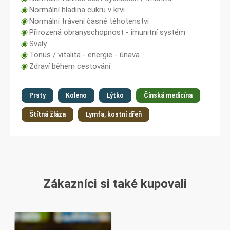
◉
Normální hladina cukru v krvi
◉
Normální trávení časné těhotenství
◉
Přirozená obranyschopnost - imunitní systém
◉
Svaly
◉
Tonus / vitalita - energie - únava
◉
Zdraví během cestování
Prsty
Koleno
Lýtko
Čínská medicína
Štítná žláza
Lymfa, kostní dřeň
Zákazníci si také kupovali