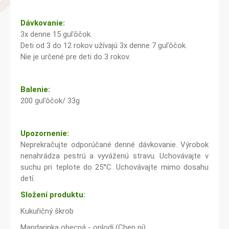
Dávkovanie:
3x denne 15 guľôčok.
Deti od 3 do 12 rokov užívajú 3x denne 7 guľôčok.
Nie je určené pre deti do 3 rokov.
Balenie:
200 guľôčok/ 33g
Upozornenie:
Neprekračujte odporúčané denné dávkovanie. Výrobok
nenahrádza pestrú a vyváženú stravu. Uchovávajte v
suchu pri teplote do 25°C. Uchovávajte mimo dosahu
detí.
Složení produktu:
Kukuřičný škrob
Mandarinka obecná - oplodí (Chen pi)