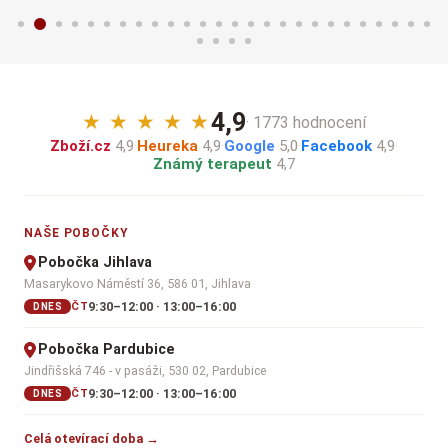
4,9
★
★
★
★
★
· 1773 hodnocení
Zboží.cz
4,9
·
Heureka
4,9
·
Google
5,0
·
Facebook
4,9
·
Známý terapeut
4,7
NAŠE POBOČKY
Pobočka Jihlava
Masarykovo Náměstí 36, 586 01, Jihlava
9:30–12:00 · 13:00–16:00
ČT
DNES
Pobočka Pardubice
Jindřišská 746 - v pasáži, 530 02, Pardubice
9:30–12:00 · 13:00–16:00
ČT
DNES
Celá otevírací doba →