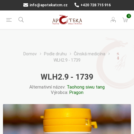
info@apotekatcm.cz
+420 728 715 916
0
Domov
Podle druhu
Čínská medicína
WLH2.9 - 1739
WLH2.9 - 1739
Alternativní název:
Taohong siwu tang
Výrobca:
Pragon