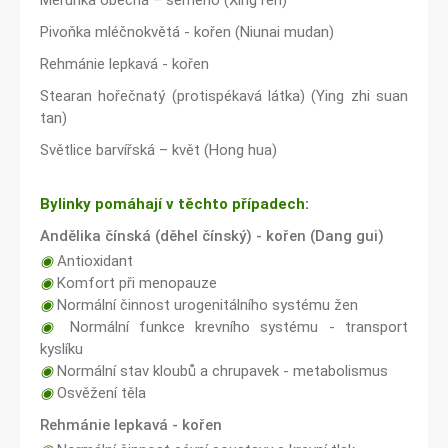
Meruňka obecná – semeno (Xing ren)
Pivoňka mléčnokvětá - kořen (Niunai mudan)
Rehmánie lepkavá - kořen
Stearan hořečnatý (protispékavá látka) (Ying zhi suan
tan)
Světlice barvířská – květ (Hong hua)
Bylinky pomáhají v těchto případech:
Andělika čínská (děhel čínský) - kořen (Dang gui)
◉
Antioxidant
◉
Komfort při menopauze
◉
Normální činnost urogenitálního systému žen
◉
Normální funkce krevního systému - transport
kyslíku
◉
Normální stav kloubů a chrupavek - metabolismus
◉
Osvěžení těla
Rehmánie lepkavá - kořen