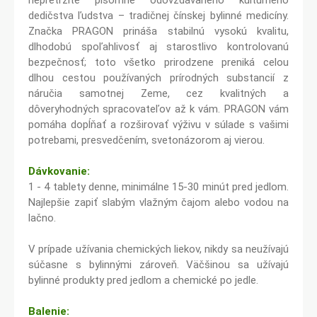
nepretržite písomne odovzdávaného kultúrneho
dedičstva ľudstva – tradičnej čínskej bylinné medicíny.
Značka PRAGON prináša stabilnú vysokú kvalitu,
dlhodobú spoľahlivosť aj starostlivo kontrolovanú
bezpečnosť; toto všetko prirodzene preniká celou
dlhou cestou používaných prírodných substancií z
náručia samotnej Zeme, cez kvalitných a
dôveryhodných spracovateľov až k vám. PRAGON vám
pomáha dopĺňať a rozširovať výživu v súlade s vašimi
potrebami, presvedčením, svetonázorom aj vierou.
Dávkovanie:
1 - 4 tablety denne, minimálne 15-30 minút pred jedlom.
Najlepšie zapiť slabým vlažným čajom alebo vodou na
lačno.
V prípade užívania chemických liekov, nikdy sa neužívajú
súčasne s bylinnými zároveň. Väčšinou sa užívajú
bylinné produkty pred jedlom a chemické po jedle.
Balenie: