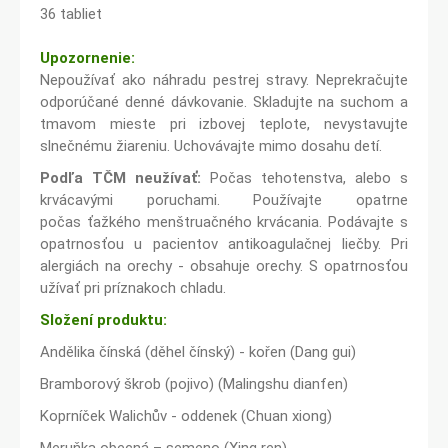
36 tabliet
Upozornenie:
Nepoužívať ako náhradu pestrej stravy. Neprekračujte
odporúčané denné dávkovanie. Skladujte na suchom a
tmavom mieste pri izbovej teplote, nevystavujte
slnečnému žiareniu. Uchovávajte mimo dosahu detí.
Podľa TČM neužívať:
Počas tehotenstva, alebo s
krvácavými poruchami. Používajte opatrne
počas ťažkého menštruačného krvácania. Podávajte s
opatrnosťou u pacientov antikoagulačnej liečby. Pri
alergiách na orechy - obsahuje orechy. S opatrnosťou
užívať pri príznakoch chladu.
Složení produktu:
Andělika čínská (děhel čínský) - kořen (Dang gui)
Bramborový škrob (pojivo) (Malingshu dianfen)
Koprníček Walichův - oddenek (Chuan xiong)