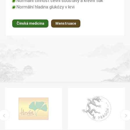
◉
Normální činnost cévní soustavy a krevní tlak
◉
Normální hladina glukózy v krvi
Čínská medicína
Menstruace