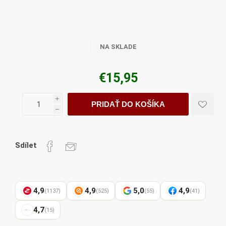
NA SKLADE
€15,95
i
PRIDAŤ DO KOŠÍKA
h
Sdílet
4,9
4,9
5,0
4,9
(1137)
(525)
(55)
(41)
4,7
(15)