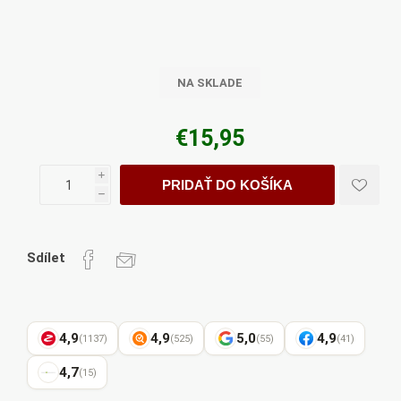
NA SKLADE
€15,95
i
PRIDAŤ DO KOŠÍKA
h
Sdílet
4,9
4,9
5,0
4,9
(1137)
(525)
(55)
(41)
4,7
(15)