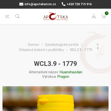
info@apotekatcm.cz
+420 728 715 916
0
Domov
Gynekologické potíže
Chladové bolesti v podbříšku
WCL3.9 - 1779
WCL3.9 - 1779
Alternativní název:
Huanshaodan
Výrobca:
Pragon