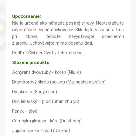
Upozornenie:
Nie je určené ako náhrada pestrej stravy. Neprekračujte
odporúčané denné dávkovanie. Skladujte v suchu a tme
pri izbovej teplote, nevystavujte slnečnému
žiareniu. Uchovávajte mimo dosahu detí.
Podľa TČM neužívať v tehotenstve.
Složení produktu:
Achyrant dvouzubý - kořen (Niu xi)
Bramborový škrob (pojivo) (Malingshu dianfen)
Dioskorea (Shuyu shu)
Dřín lékařský – plod (Shan zhu yu)
Fenykl - plod
Gumojilm jilmový - kůra (Du zhong)
Jujuba čínská - plod (Da zao)