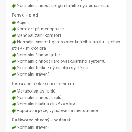
◉
Normální činnost urogenitálního systému mužů
Fenykl - plod
◉
Kojení
◉
Komfort při menopauze
◉
Menopauzální komfort
◉
Normální činnost gastrointestinálního traktu - pohyb
střev - mikroflora
◉
Normální činnost jater
◉
Normální činnost kardiovaskulárního systému
◉
Normální funkce dýchacího systému
◉
Normální trávení
Pískavice řecké seno - semeno
◉
Metabolismus lipidů
◉
Normální činnost svalů
◉
Normální hladina glukózy v krvi
◉
Poporodní péče, vylučování a menstruace
Puškvorec obecný - oddenek
◉
Normální trávení