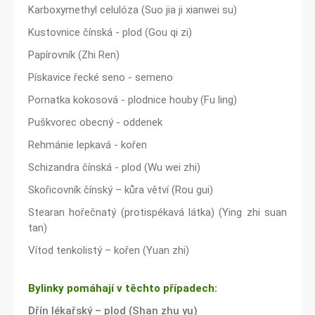
Karboxymethyl celulóza (Suo jia ji xianwei su)
Kustovnice čínská - plod (Gou qi zi)
Papírovník (Zhi Ren)
Pískavice řecké seno - semeno
Pornatka kokosová - plodnice houby (Fu ling)
Puškvorec obecný - oddenek
Rehmánie lepkavá - kořen
Schizandra čínská - plod (Wu wei zhi)
Skořicovník čínský – kůra větví (Rou gui)
Stearan hořečnatý (protispékavá látka) (Ying zhi suan
tan)
Vítod tenkolistý – kořen (Yuan zhi)
Bylinky pomáhají v těchto případech:
Dřín lékařský – plod (Shan zhu yu)