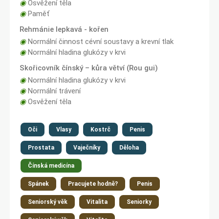
◉
Osvěžení těla
◉
Paměť
Rehmánie lepkavá - kořen
◉
Normální činnost cévní soustavy a krevní tlak
◉
Normální hladina glukózy v krvi
Skořicovník čínský – kůra větví (Rou gui)
◉
Normální hladina glukózy v krvi
◉
Normální trávení
◉
Osvěžení těla
Oči
Vlasy
Kostrč
Penis
Prostata
Vaječníky
Děloha
Čínská medicína
Spánek
Pracujete hodně?
Penis
Seniorský věk
Vitalita
Seniorky