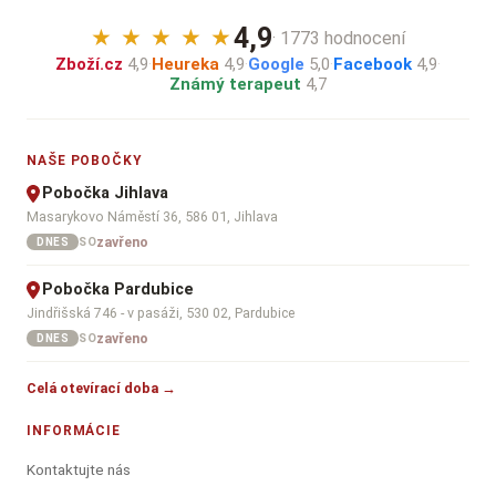
4,9
★
★
★
★
★
· 1773 hodnocení
Zboží.cz
4,9
·
Heureka
4,9
·
Google
5,0
·
Facebook
4,9
·
Známý terapeut
4,7
NAŠE POBOČKY
Pobočka Jihlava
Masarykovo Náměstí 36, 586 01, Jihlava
zavřeno
SO
DNES
Pobočka Pardubice
Jindřišská 746 - v pasáži, 530 02, Pardubice
zavřeno
SO
DNES
Celá otevírací doba →
INFORMÁCIE
Kontaktujte nás