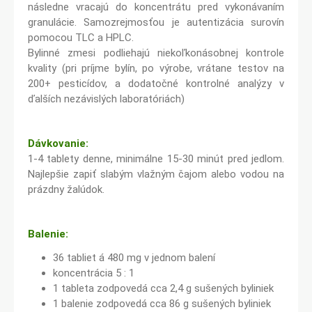
následne vracajú do koncentrátu pred vykonávaním
granulácie. Samozrejmosťou je autentizácia surovín
pomocou TLC a HPLC.
Bylinné zmesi podliehajú niekoľkonásobnej kontrole
kvality (pri príjme bylín, po výrobe, vrátane testov na
200+ pesticídov, a dodatočné kontrolné analýzy v
ďalších nezávislých laboratóriách)
Dávkovanie:
1-4 tablety denne, minimálne 15-30 minút pred jedlom.
Najlepšie zapiť slabým vlažným čajom alebo vodou na
prázdny žalúdok.
Balenie:
36 tabliet á 480 mg v jednom balení
koncentrácia 5 : 1
1 tableta zodpovedá cca 2,4 g sušených byliniek
1 balenie zodpovedá cca 86 g sušených byliniek