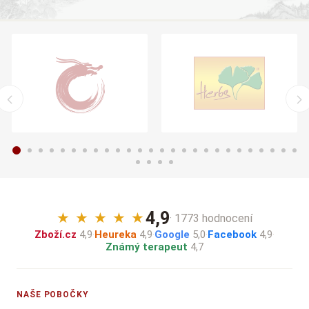
4,9
★
★
★
★
★
· 1773 hodnocení
Zboží.cz
4,9
·
Heureka
4,9
·
Google
5,0
·
Facebook
4,9
·
Známý terapeut
4,7
NAŠE POBOČKY