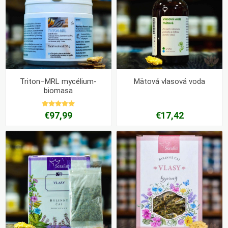
Triton–MRL mycélium-
Mätová vlasová voda
biomasa
€97,99
€17,42