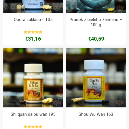
Opora základu - T35
Prášok z bieleho ženšenu –
100 g
€31,16
€40,59
Shi quan da bu wan 195
Shou Wu Wan 163