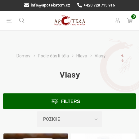
info@apotekatcm.cz
+420 728 715 916
0
Domov
Podle částí těla
Hlava
Vlasy
Vlasy
FILTERS