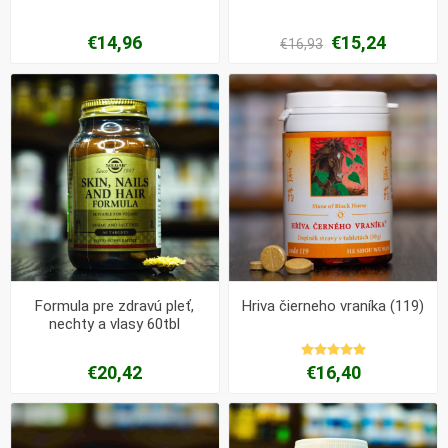
€14,96
€15,24
€16,93
Formula pre zdravú pleť,
Hriva čierneho vraníka (119)
nechty a vlasy 60tbl
€20,42
€16,40