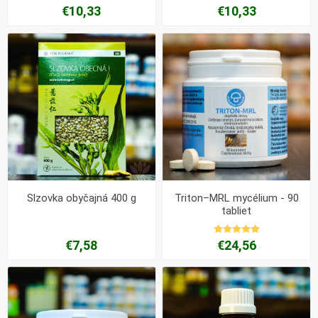
€10,33
€10,33
Slzovka obyčajná 400 g
Triton–MRL mycélium - 90
tabliet
€7,58
€24,56