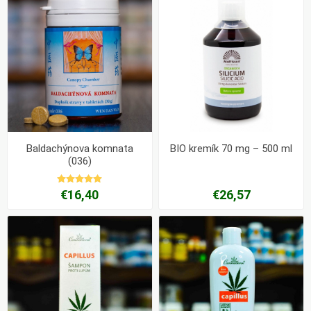
Baldachýnova komnata
BIO kremík 70 mg – 500 ml
(036)
€16,40
€26,57