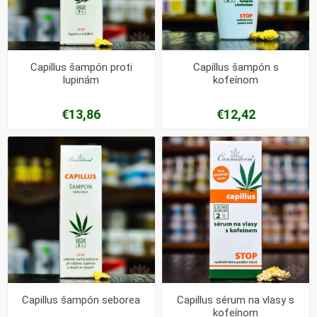
Capillus šampón proti
Capillus šampón s
lupinám
kofeínom
€13,86
€12,42
Capillus šampón seborea
Capillus sérum na vlasy s
kofeínom