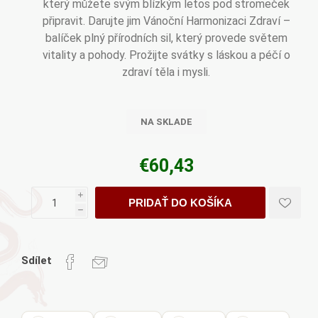
který můžete svým blízkým letos pod stromeček
připravit. Darujte jim Vánoční Harmonizaci Zdraví –
balíček plný přírodních sil, který provede světem
vitality a pohody. Prožijte svátky s láskou a péčí o
zdraví těla i mysli.
NA SKLADE
€60,43
i
PRIDAŤ DO KOŠÍKA
h
Sdílet