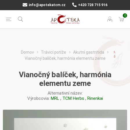
info@apotekatcm.cz
+420 728 715 916
0
Domov
Trávicí potíže
Akutní gastritida
Vianočný balíček, harmónia elementu zeme
Vianočný balíček, harmónia
elementu zeme
Alternativní název:
Výrobcovia:
MRL
,
TCM Herbs
,
Rinenkai