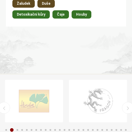
Žaludek
Duše
Detoxikační kůry
Čaje
Houby