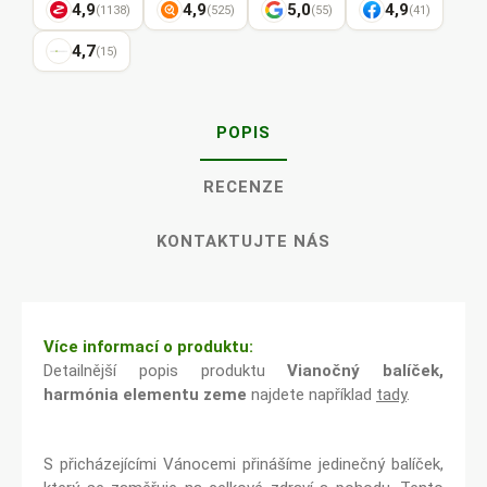
4,9
4,9
5,0
4,9
(1138)
(525)
(55)
(41)
4,7
(15)
POPIS
RECENZE
KONTAKTUJTE NÁS
Více informací o produktu:
Detailnější popis produktu
Vianočný balíček,
harmónia elementu zeme
najdete například
tady
.
S přicházejícími Vánocemi přinášíme jedinečný balíček,