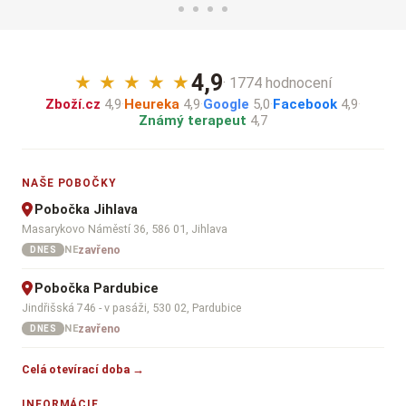
4,9
★
★
★
★
★
· 1774 hodnocení
Zboží.cz
4,9
·
Heureka
4,9
·
Google
5,0
·
Facebook
4,9
·
Známý terapeut
4,7
NAŠE POBOČKY
Pobočka Jihlava
Masarykovo Náměstí 36, 586 01, Jihlava
zavřeno
NE
DNES
Pobočka Pardubice
Jindřišská 746 - v pasáži, 530 02, Pardubice
zavřeno
NE
DNES
Celá otevírací doba →
INFORMÁCIE