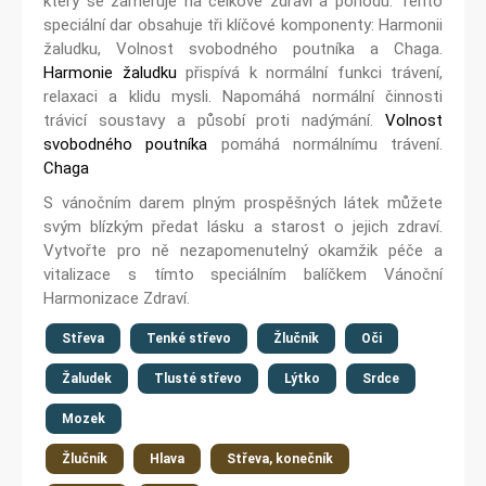
který se zaměřuje na celkové zdraví a pohodu. Tento
speciální dar obsahuje tři klíčové komponenty: Harmonii
žaludku, Volnost svobodného poutníka a Chaga.
Harmonie žaludku
přispívá k normální funkci trávení,
relaxaci a klidu mysli. Napomáhá normální činnosti
trávicí soustavy a působí proti nadýmání.
Volnost
svobodného poutníka
pomáhá normálnímu trávení.
Chaga
S vánočním darem plným prospěšných látek můžete
svým blízkým předat lásku a starost o jejich zdraví.
Vytvořte pro ně nezapomenutelný okamžik péče a
vitalizace s tímto speciálním balíčkem Vánoční
Harmonizace Zdraví.
Střeva
Tenké střevo
Žlučník
Oči
Žaludek
Tlusté střevo
Lýtko
Srdce
Mozek
Žlučník
Hlava
Střeva, konečník