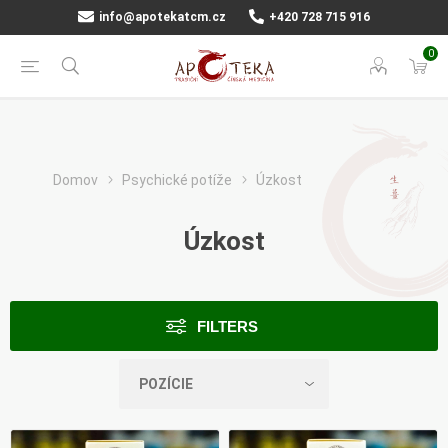
info@apotekatcm.cz
+420 728 715 916
0
Domov
Psychické potíže
Úzkost
Úzkost
FILTERS