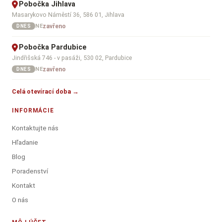
Pobočka Jihlava
Masarykovo Náměstí 36, 586 01, Jihlava
zavřeno
NE
DNES
Pobočka Pardubice
Jindřišská 746 - v pasáži, 530 02, Pardubice
zavřeno
NE
DNES
Celá otevírací doba →
INFORMÁCIE
Kontaktujte nás
Hľadanie
Blog
Poradenství
Kontakt
O nás