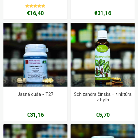
€16,40
€31,16
Jasná duša - T27
Schizandra čínska – tinktúra
z bylín
€31,16
€5,70