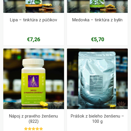
Lipa – tinktúra z púčikov
Medovka – tinktúra z bylín
€7,26
€5,70
Nápoj z pravého ženšenu
Prášok z bieleho ženšenu –
(822)
100 g