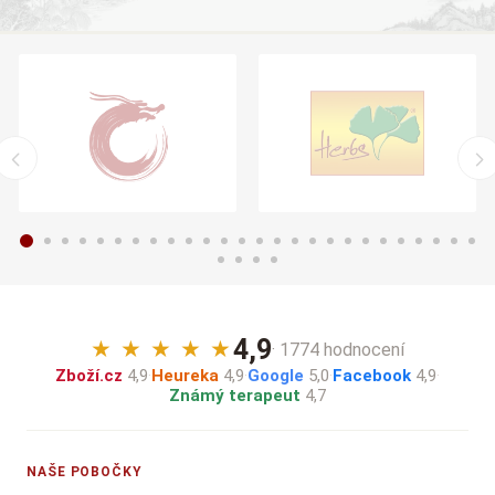
4,9
★
★
★
★
★
· 1774 hodnocení
Zboží.cz
4,9
·
Heureka
4,9
·
Google
5,0
·
Facebook
4,9
·
Známý terapeut
4,7
NAŠE POBOČKY