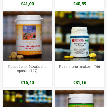
€41,00
€40,59
Radosť prichádzajúceho
Rozohnanie mrakov - T66
spánku (127)
€16,40
€31,16