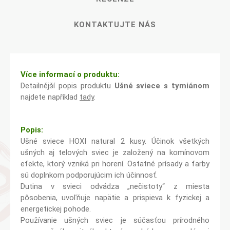
KONTAKTUJTE NÁS
Více informací o produktu:
Detailnější popis produktu
Ušné sviece s tymiánom
najdete například
tady
.
Popis:
Ušné sviece HOXI natural 2 kusy. Účinok všetkých
ušných aj telových sviec je založený na komínovom
efekte, ktorý vzniká pri horení. Ostatné prísady a farby
sú doplnkom podporujúcim ich účinnosť.
Dutina v svieci odvádza „nečistoty“ z miesta
pôsobenia, uvoľňuje napätie a prispieva k fyzickej a
energetickej pohode.
Používanie ušných sviec je súčasťou prírodného