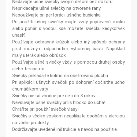
Nedávajte ušné sviečky svojim deťom bez dozoru.
Neprikladajte ušné sviečky na otvorené rany.
Nepoužívajte pri perforácii ušného bubienka.
Pri použití ušnej sviečky majte vždy pripravenú misku
alebo pohár s vodou, kde môžete sviečku kedykoľvek
uhasiť.
Používajte ochranný krúžok alebo iný spôsob ochrany
pred možným odpadnutím vyhorenej časti. Napríklad
malý uterák alebo obrúsok.
Používajte ušné sviečky vždy s pomocou druhej osoby
alebo terapeuta.
Sviečky prikladajte kolmo na ošetrovanú plochu.
Pri aplikácii ušných sviečok po dohorení dočistite ucho
chumáčikom vaty.
Sviečky nie sú vhodné pre deti do 3 rokov.
Nevsúvajte ušné sviečky príliš hlboko do ucha!
Chráňte pri použití sviečok vlasy!
Sviečky s včelím voskom neaplikujte osobám s alergiou
na včelie produkty.
Dodržiavajte uvedené inštrukcie a návod na použitie.