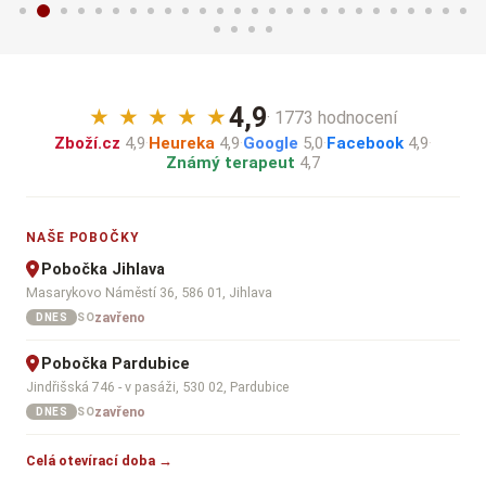
4,9
★
★
★
★
★
· 1773 hodnocení
Zboží.cz
4,9
·
Heureka
4,9
·
Google
5,0
·
Facebook
4,9
·
Známý terapeut
4,7
NAŠE POBOČKY
Pobočka Jihlava
Masarykovo Náměstí 36, 586 01, Jihlava
zavřeno
SO
DNES
Pobočka Pardubice
Jindřišská 746 - v pasáži, 530 02, Pardubice
zavřeno
SO
DNES
Celá otevírací doba →