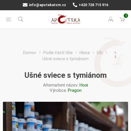
info@apotekatcm.cz
+420 728 715 916
0
Domov
Podle částí těla
Hlava
Uši
Ušné sviece s tymiánom
Ušné sviece s tymiánom
Alternativní název:
Hoxi
Výrobca:
Pragon