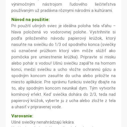
výnimočným nástrojom ľudového liečiteľstva
používaným už pradávna rôznymi národmi a kultúrami.
Návod na použitie:
Pri použití ušných sviec je ideálna poloha tela vľahu –
hlava položená vo vodorovnej polohe. Vystrihnite si
podľa priloženého návodu papierový krúžok, ktorý
nasuňte na sviečku do 1/3 od spodného konca (sviečky
sú označené prúžkom ktorý vám môže slúžiť ako
pomôcka pre umiestnenie krúžka). Pripravte si misku
alebo pohár s vodou! Ušnú sviečku zapáľte na hornom
konci, medzi sviečku a ucho vložte ochrannú gázu a
spodným koncom zasuňte do ucha alebo priložte na
miesto aplikácie. Pre správnu funkciu sviečky dbajte na
to, aby spodným koncom neunikal dym. Tým vytvoríte
komínový efekt. Keď sviečka dohára do 2/3, teda nad
papierový krúžok, vyberte ju z ucha alebo zložte z tela
a uhasiť v pripravenej vode.
Varovanie:
Ušné sviečky nenahrádzajú lekára.