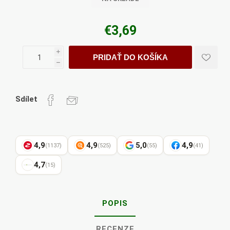
€3,69
i
PRIDAŤ DO KOŠÍKA
h
Sdílet
4,9
4,9
5,0
4,9
(1137)
(525)
(55)
(41)
4,7
(15)
POPIS
RECENZE