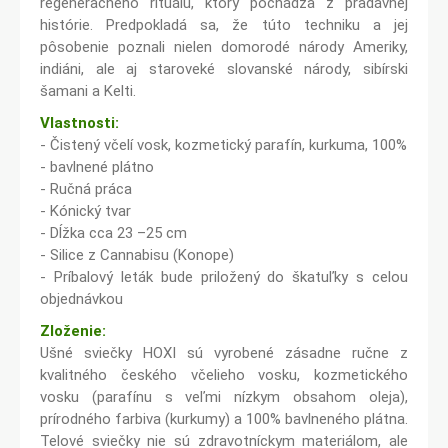
regeneračného rituálu, ktorý pochádza z pradávnej
histórie. Predpokladá sa, že túto techniku a jej
pôsobenie poznali nielen domorodé národy Ameriky,
indiáni, ale aj staroveké slovanské národy, sibírski
šamani a Kelti.
Vlastnosti:
- Čistený včelí vosk, kozmetický parafín, kurkuma, 100%
- bavlnené plátno
- Ručná práca
- Kónický tvar
- Dĺžka cca 23 –25 cm
- Silice z Cannabisu (Konope)
- Príbalový leták bude priložený do škatuľky s celou
objednávkou
Zloženie:
Ušné sviečky HOXI sú vyrobené zásadne ručne z
kvalitného českého včelieho vosku, kozmetického
vosku (parafínu s veľmi nízkym obsahom oleja),
prírodného farbiva (kurkumy) a 100% bavlneného plátna.
Telové sviečky nie sú zdravotníckym materiálom, ale