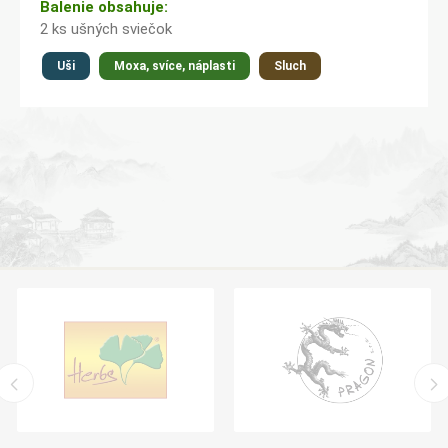
Balenie obsahuje:
2 ks ušných sviečok
Uši
Moxa, svíce, náplasti
Sluch