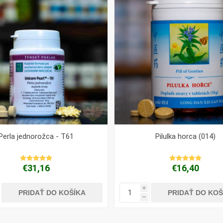
Perla jednorožca - T61
Pilulka horca (014)
€31,16
€16,40
i
PRIDAŤ DO KOŠÍKA
PRIDAŤ DO KOŠ
h