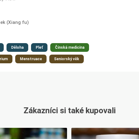
ek (Xiang fu)
Děloha
Pleť
Čínská medicína
rium
Menstruace
Seniorský věk
Zákazníci si také kupovali