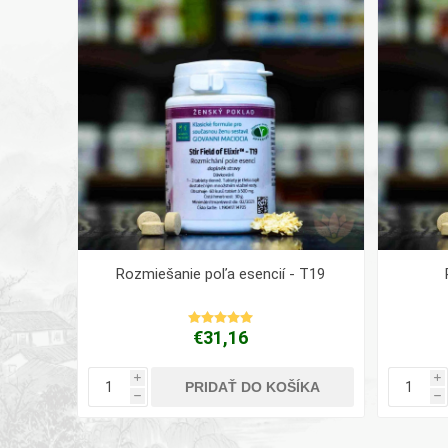
Rozmiešanie poľa esencií - T19
€31,16
i
i
PRIDAŤ DO KOŠÍKA
h
h