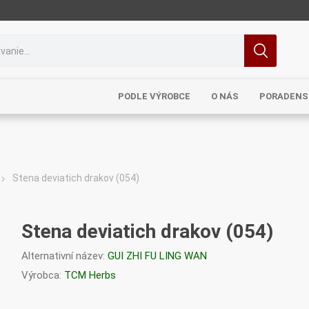
PODLE VÝROBCE
O NÁS
PORADENS
Stena deviatich drakov (054)
MRL
TCM
Pragon
Sinecura
Bohemia
Stena deviatich drakov (054)
Alternativní název:
GUI ZHI FU LING WAN
Výrobca:
TCM Herbs
Royal
Dědek
Elixirs & Co
Cereus