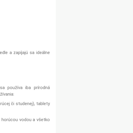
dle a zapíjajú sa ideálne
sa používa iba prírodná
žívania:
úcej či studenej), tablety
es horúcou vodou a všetko