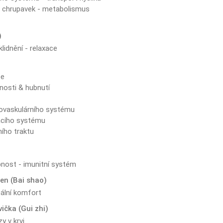
a chrupavek - metabolismus
)
lidnění - relaxace
ze
nosti & hubnutí
t
iovaskulárního systému
acího systému
ího traktu
nost - imunitní systém
en (Bai shao)
ální komfort
vička (Gui zhi)
y v krvi