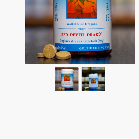
Bylinky TČM
G&G
Ecce Vita
Vitamins
s.r.o.
Ostatní