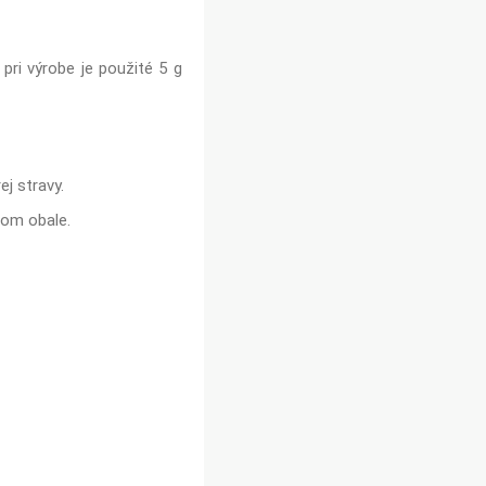
 pri výrobe je použité 5 g
j stravy.
tom obale.