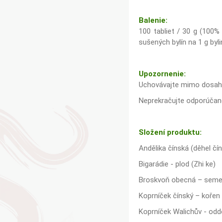
Balenie:
100 tabliet / 30 g (100% 
sušených bylín na 1 g byli
Upozornenie:
Uchovávajte mimo dosahu d
Neprekračujte odporúčané
Složení produktu:
Andělika čínská (děhel čín
Bigarádie - plod (Zhi ke)
Broskvoň obecná – seme
Koprníček čínský – koře
Koprníček Walichův - odd