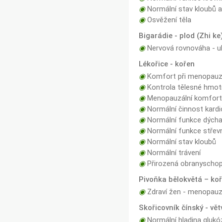
◉
Normální stav kloubů 
◉
Osvěžení těla
Bigarádie - plod (Zhi ke
◉
Nervová rovnováha - uk
Lékořice - kořen
◉
Komfort při menopau
◉
Kontrola tělesné hmot
◉
Menopauzální komfor
◉
Normální činnost kard
◉
Normální funkce dých
◉
Normální funkce střevn
◉
Normální stav kloubů
◉
Normální trávení
◉
Přirozená obranyschop
Pivoňka bělokvětá – koř
◉
Zdraví žen - menopauz
Skořicovník čínský - vět
◉
Normální hladina glukóz