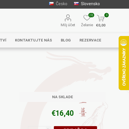
Česko
Slovensko
(0)
0
Môj účet
Želanie
€0,00
TVÍ
KONTAKTUJTE NÁS
BLOG
REZERVACE
Solgar
MycoMedica
Serafin –
byliny s.r.o.
NA SKLADE
€16,40
Energy
EVEREST
Henan Wanxi