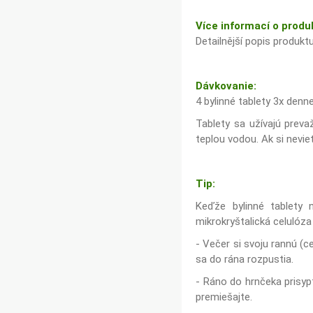
Více informací o produ
Detailnější popis produkt
Dávkovanie:
4 bylinné tablety 3x denne
Tablety sa užívajú preva
teplou vodou. Ak si nevi
Tip:
Keďže bylinné tablety 
mikrokryštalická celulóza
- Večer si svoju rannú (c
sa do rána rozpustia.
- Ráno do hrnčeka prisyp
premiešajte.