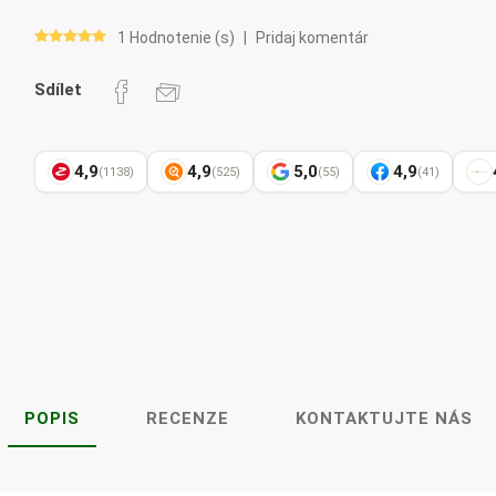
Pharma
kořenář
1 Hodnotenie (s)
|
Pridaj komentár
Sdílet
Lavylites
Bylinné
Lakshmi-
Korejský
kapky
Narayan
ženšen
4,9
4,9
5,0
4,9
(1138)
(525)
(55)
(41)
POPIS
RECENZE
KONTAKTUJTE NÁS