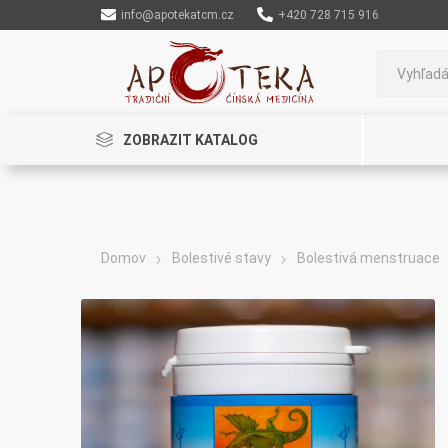
info@apotekatcm.cz
+420 728 715 916
ZOBRAZIT KATALOG
Domov
Bolestivé stavy
Bolestivá menstruace
Rinenkai
TCM Herbs
Maciocia
Cannaderm
Henep
Organic India