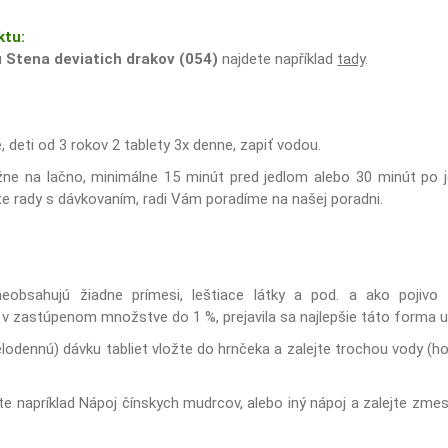
ktu:
u
Stena deviatich drakov (054)
najdete například
tady
.
, deti od 3 rokov 2 tablety 3x denne, zapiť vodou.
žne na lačno, minimálne 15 minút pred jedlom alebo 30 minút po je
ete rady s dávkovaním, radi Vám poradíme na našej poradni.
neobsahujú žiadne prímesi, leštiace látky a pod. a ako pojivo 
 v zastúpenom množstve do 1 %, prejavila sa najlepšie táto forma u
elodennú) dávku tabliet vložte do hrnčeka a zalejte trochou vody (hor
te napríklad Nápoj čínskych mudrcov, alebo iný nápoj a zalejte zm