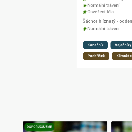
◉
Normální trávení
◉
Osvěžení těla
Šáchor hlíznatý - odden
◉
Normální trávení
Konečník
Vaječníky
Podbřišek
Klimakte
DOPORUČUJEME