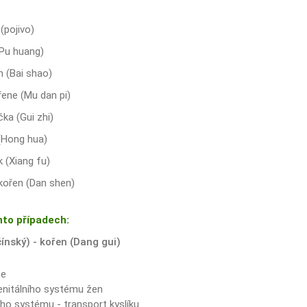
(pojivo)
(Pu huang)
n (Bai shao)
řene (Mu dan pi)
čka (Gui zhi)
 (Hong hua)
 (Xiang fu)
kořen (Dan shen)
hto případech:
čínský) - kořen (Dang gui)
ze
enitálního systému žen
ho systému - transport kyslíku