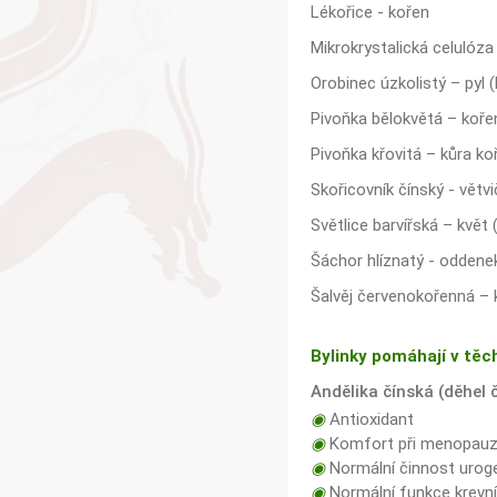
Lékořice - kořen
Mikrokrystalická celulóza 
Orobinec úzkolistý – pyl 
Pivoňka bělokvětá – koře
Pivoňka křovitá – kůra ko
Skořicovník čínský - větvi
Světlice barvířská – květ
Šáchor hlíznatý - oddenek
Šalvěj červenokořenná – 
Bylinky pomáhají v těc
Andělika čínská (děhel 
◉
Antioxidant
◉
Komfort při menopau
◉
Normální činnost urog
◉
Normální funkce krevní