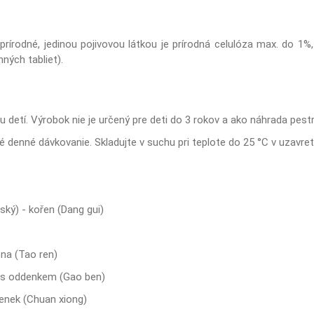
prírodné, jedinou pojivovou látkou je prírodná celulóza max. do 1%,
nných tabliet).
etí. Výrobok nie je určený pre deti do 3 rokov a ako náhrada pestre
 denné dávkovanie. Skladujte v suchu pri teplote do 25 °C v uzavre
ský) - kořen (Dang gui)
na (Tao ren)
n s oddenkem (Gao ben)
enek (Chuan xiong)