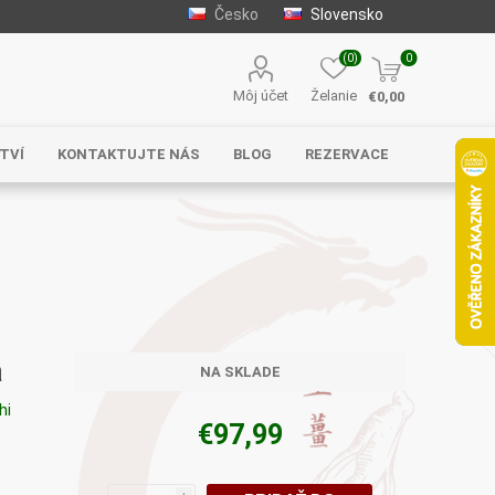
Česko
Slovensko
(0)
0
Môj účet
Želanie
€0,00
TVÍ
KONTAKTUJTE NÁS
BLOG
REZERVACE
Solgar
MycoMedica
Serafin –
byliny s.r.o.
a
NA SKLADE
hi
€97,99
Energy
EVEREST
Henan Wanxi