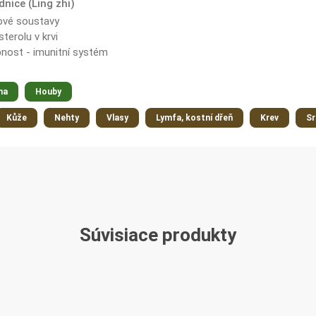
dnice (Ling zhi)
ové soustavy
terolu v krvi
nost - imunitní systém
na
Houby
Kůže
Nehty
Vlasy
Lymfa, kostní dřeň
Krev
Sr
Súvisiace produkty