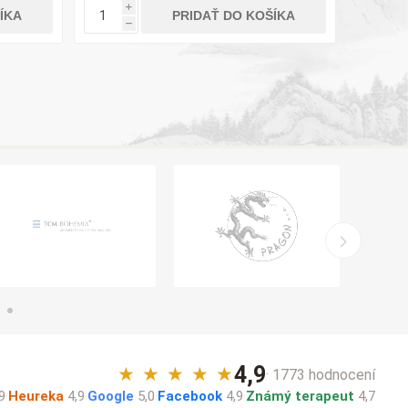
i
ÍKA
PRIDAŤ DO KOŠÍKA
h
4,9
★
★
★
★
★
· 1773 hodnocení
9
·
Heureka
4,9
·
Google
5,0
·
Facebook
4,9
·
Známý terapeut
4,7