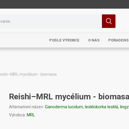
PODLE VÝROBCE
O NÁS
PORADENS
eishi–MRL mycélium - biomasa
MRL
TCM
Pragon
Sinecura
Bohemia
Reishi–MRL mycélium - biomas
Alternativní název:
Ganoderma lucidum, lesklokorka lesklá, lingz
Výrobca:
MRL
Royal
Dědek
Elixirs & Co
Cereus