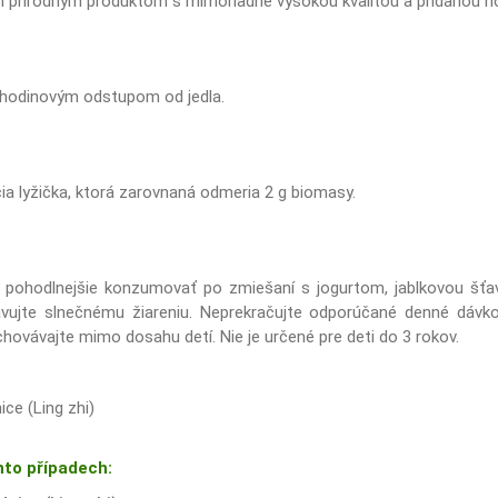
m prírodným produktom s mimoriadne vysokou kvalitou a pridanou h
lhodinovým odstupom od jedla.
a lyžička, ktorá zarovnaná odmeria 2 g biomasy.
ohodlnejšie konzumovať po zmiešaní s jogurtom, jablkovou šťav
vujte slnečnému žiareniu. Neprekračujte odporúčané denné dávko
chovávajte mimo dosahu detí. Nie je určené pre deti do 3 rokov.
ice (Ling zhi)
hto případech: