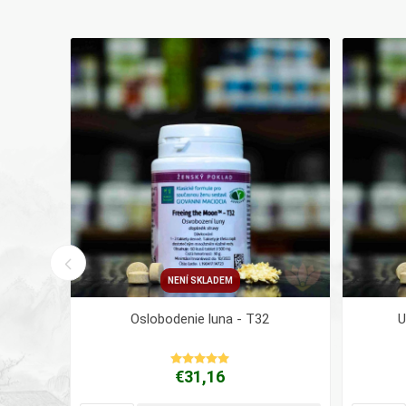
NENÍ SKLADEM
úl
Oslobodenie luna - T32
U
€31,16