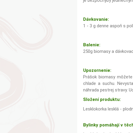
je bezpochyby jedinečný
Dávkovanie:
1 - 3 g denne aspoň s po
Balenie:
250g biomasy a dávkovaci
Upozornenie:
Prášok biomasy môžete p
chlade a suchu. Nevysta
náhrada pestrej stravy. U
Složení produktu:
Lesklokorka lesklá - plodn
Bylinky pomáhají v těc