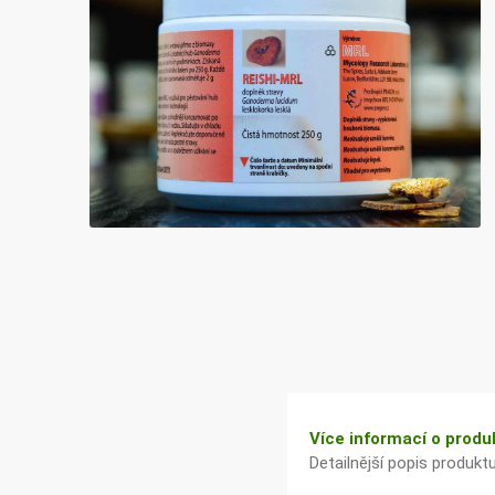
Bylinky TČM
G&G
Ecce Vita
Vitamins
s.r.o.
Ostatní
Více informací o produ
Detailnější popis produkt