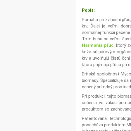
Popis:
Pomáha pri zvlhčení pľúc,
krv. Ďalej je veľmi do
normálnej funkcii pečene p
Toto huba sa veľmi čast
Harmónia pľúc
, ktorý 
koža sú párovým orgánom 
krv a uvoľňujú čistú čchi
ktorú prijímajú pľúca pri 
Britská spoločnosť Myco
biomasy. Špecializuje sa
cenený prírodný prostried
Pri produkcii tejto biom
sušenia vo vákuu pomoc
produktom so zachovanou
Patentovaná technológi
ponecháva produktom MRL