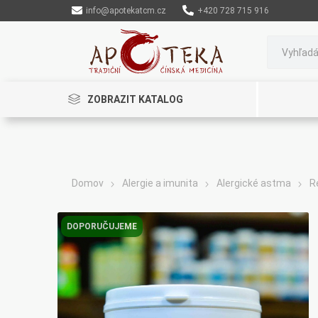
info@apotekatcm.cz
+420 728 715 916
ZOBRAZIT KATALOG
Domov
Alergie a imunita
Alergické astma
R
Rinenkai
TCM Herbs
Maciocia
DOPORUČUJEME
Cannaderm
Henep
Organic India