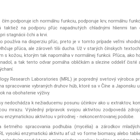
 čím podporuje ich normálnu funkciu, podporuje krv, normálnu funkc
brá taktiež na podporu pľúc napadnutých chladnými hlienmi tan
ri stagnácii čchi a krvi.
o používa na disperziu pľúc, preto je v tomto prípade veľmi vhodn
zvlhčuje pľúca, ale zároveň tíši ducha. Už v starých čínskych texto
s kožou, ktorým tak napomáha v normálnej funkcii. Pľúca, ako hor
 nadol, a tak tento odvar pomáha obličkám a slezine oddeliť čisté a 
dýchaní.
logy Research Laboratories (MRL) je popredný svetový výrobca pr
 na spracovanie vybraných druhov húb, ktoré sa v Číne a Japonsku už
ok na obohatenie výživy.
asy nedochádza k nežiaducemu posunu účinkov ako u extraktov, koncen
ou mrazu. Výsledný prípravok svojou aktivitou zodpovedá zdrojo
 enzymatickou aktivitou v prírodnej - nekoncentrovanej podobe.
a šetrného spracovania podhubia (mycélia) a zárodkov mladých 
 vysokú enzymatickú aktivitu ať už vo forme biomasy, alebo tablie