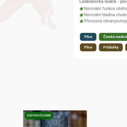
Lesklokorka lesklá - plo
◉
Normální funkce oběh
◉
Normální hladina choles
◉
Přirozená obranyschop
Plíce
Čínská medicí
Plíce
Průdušky
DOPORUČUJEME