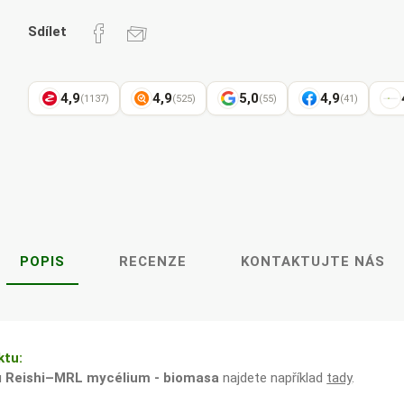
Pharma
kořenář
Sdílet
4,9
4,9
5,0
4,9
(1137)
(525)
(55)
(41)
Lavylites
Bylinné
Lakshmi-
Korejský
kapky
Narayan
ženšen
POPIS
RECENZE
KONTAKTUJTE NÁS
ktu:
u
Reishi–MRL mycélium - biomasa
najdete například
tady
.