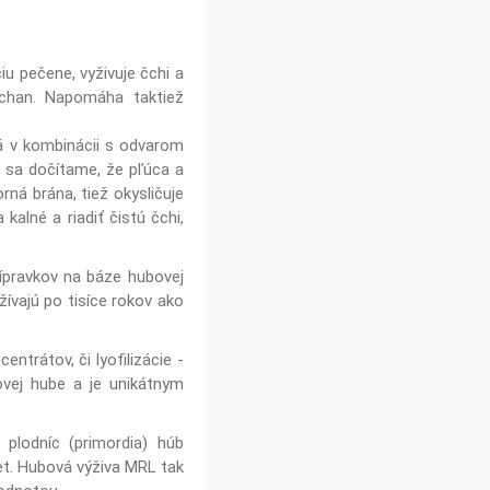
iu pečene, vyživuje čchi a
 chan. Napomáha taktiež
á v kombinácii s odvarom
ch sa dočítame, že pľúca a
ná brána, tiež okysličuje
kalné a riadiť čistú čchi,
ípravkov na báze hubovej
ívajú po tisíce rokov ako
trátov, či lyofilizácie -
vej hube a je unikátnym
plodníc (primordia) húb
t. Hubová výživa MRL tak