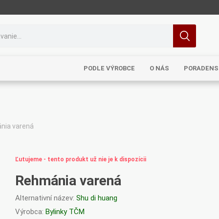
PODLE VÝROBCE
O NÁS
PORADENS
nia varená
MRL
TCM
Pragon
Sinecura
Bohemia
Ľutujeme - tento produkt už nie je k dispozícii
Rehmánia varená
Alternativní název:
Shu di huang
Royal
Dědek
Elixirs & Co
Cereus
Výrobca:
Bylinky TČM