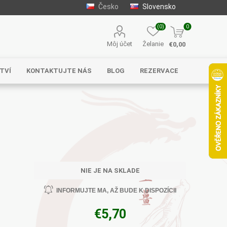
Česko
Slovensko
(0)
0
Môj účet
Želanie
€0,00
TVÍ
KONTAKTUJTE NÁS
BLOG
REZERVACE
Solgar
MycoMedica
Serafin –
byliny s.r.o.
NIE JE NA SKLADE
INFORMUJTE MA, AŽ BUDE K DISPOZÍCII
€5,70
Energy
EVEREST
Henan Wanxi