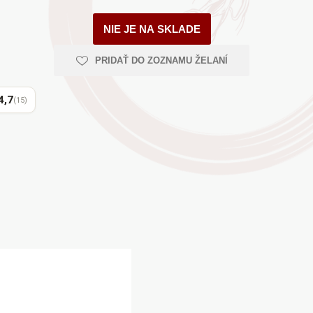
AYURVEDA
NIE JE NA SKLADE
PRIDAŤ DO ZOZNAMU ŽELANÍ
Health Link
Mattisson
JACK N JILL
4,7
(15)