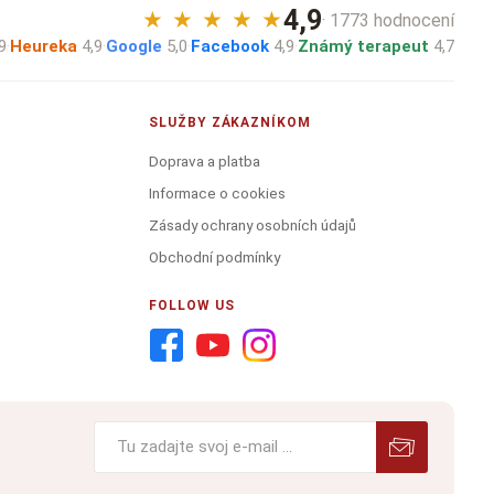
4,9
★
★
★
★
★
· 1773 hodnocení
9
·
Heureka
4,9
·
Google
5,0
·
Facebook
4,9
·
Známý terapeut
4,7
SLUŽBY ZÁKAZNÍKOM
Doprava a platba
Informace o cookies
Zásady ochrany osobních údajů
Obchodní podmínky
FOLLOW US