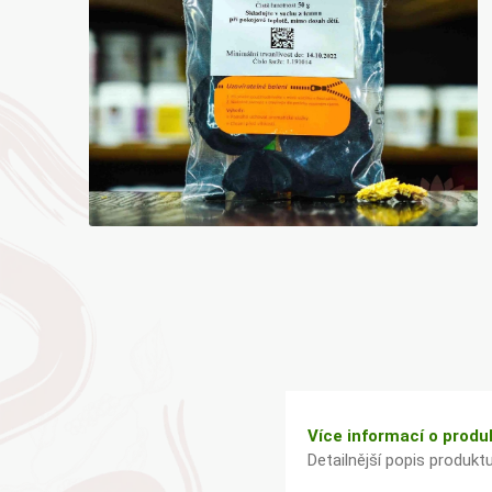
Bylinky TČM
G&G
Ecce Vita
Vitamins
s.r.o.
Ostatní
Více informací o produ
Detailnější popis produkt