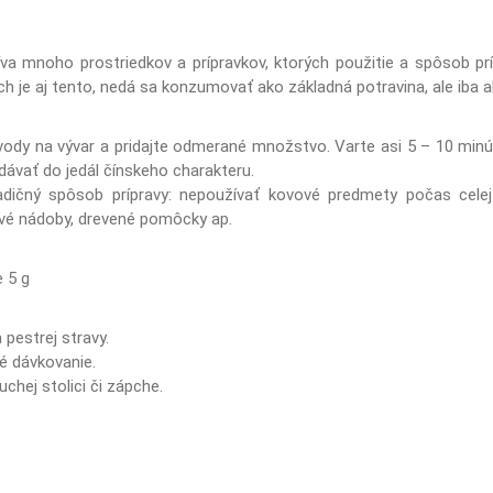
va mnoho prostriedkov a prípravkov, ktorých použitie a spôsob prí
h je aj tento, nedá sa konzumovať ako základná potravina, ale iba 
ra vody na vývar a pridajte odmerané množstvo. Varte asi 5 – 10 min
dávať do jedál čínskeho charakteru.
ičný spôsob prípravy: nepoužívať kovové predmety počas celej do
vé nádoby, drevené pomôcky ap.
 5 g
 pestrej stravy.
é dávkovanie.
chej stolici či zápche.