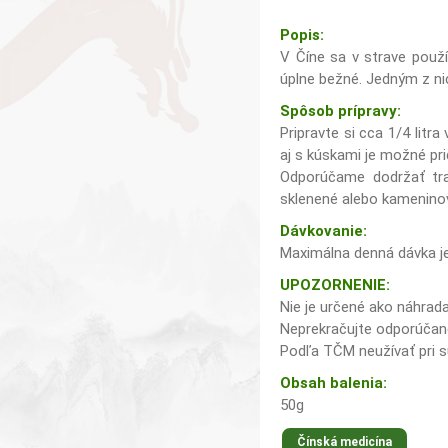
Popis:
V Číne sa v strave použí
úplne bežné. Jedným z nic
Spôsob prípravy:
Pripravte si cca 1/4 lit
aj s kúskami je možné pri
Odporúčame dodržať trad
sklenené alebo kamenino
Dávkovanie:
Maximálna denná dávka je
UPOZORNENIE:
Nie je určené ako náhrada
Neprekračujte odporúčan
Podľa TČM neužívať pri su
Obsah balenia:
50g
Čínská medicína