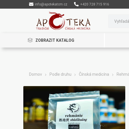
info@apotekatcm.cz
+420 728 715 916
ZOBRAZIT KATALOG
Domov
Podle druhu
Čínská medicína
Rehmá
Rinenkai
TCM Herbs
Maciocia
Cannaderm
Henep
Organic India