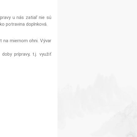
pravy u nás zatiaľ nie sú
ako potravina doplnková.
út na miernom ohni. Vývar
by prípravy, t.j. využiť