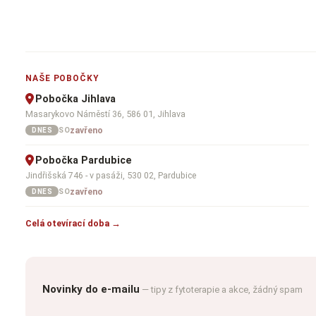
NAŠE POBOČKY
Pobočka Jihlava
Masarykovo Náměstí 36, 586 01, Jihlava
zavřeno
SO
DNES
Pobočka Pardubice
Jindřišská 746 - v pasáži, 530 02, Pardubice
zavřeno
SO
DNES
Celá otevírací doba →
Novinky do e-mailu
— tipy z fytoterapie a akce, žádný spam