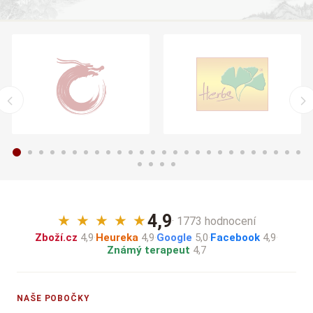
4,9
★
★
★
★
★
· 1773 hodnocení
Zboží.cz
4,9
·
Heureka
4,9
·
Google
5,0
·
Facebook
4,9
·
Známý terapeut
4,7
NAŠE POBOČKY