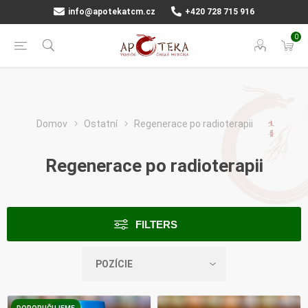
info@apotekatcm.cz
+420 728 715 916
0
Domov
Ostatní
Regenerace po radioterapii
Regenerace po radioterapii
FILTERS