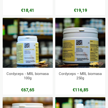
€18,41
€19,19
Cordyceps - MRL biomasa
Cordyceps – MRL biomasa
100g
250g
€67,65
€116,85