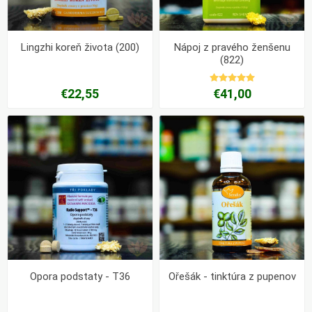
Lingzhi koreň života (200)
Nápoj z pravého ženšenu
(822)
€22,55
€41,00
Opora podstaty - T36
Ořešák - tinktúra z pupenov