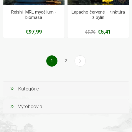
Reishi–MRL mycélium -
Lapacho červené – tinktúra
biomasa
z bylín
€97,99
€5,41
€5,70
1
2
Kategórie
Výrobcovia