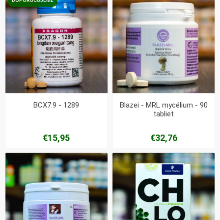
DOPORUČUJEME
BCX7.9 - 1289
Blazei - MRL mycélium - 90
tabliet
€15,95
€32,76