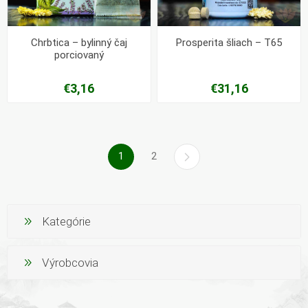
Chrbtica – bylinný čaj
Prosperita šliach – T65
porciovaný
€3,16
€31,16
1
2
Kategórie
Výrobcovia