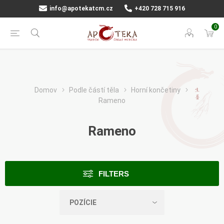
info@apotekatcm.cz
+420 728 715 916
0
Domov
Podle částí těla
Horní končetiny
Rameno
Rameno
FILTERS