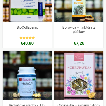
BioCollagenix
Borovica – tinktúra z
púčikov
€40,80
€7,26
Brokátové šlachy - T13
Chrupavka – sypaný bylinný