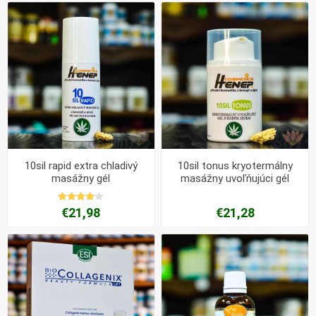
10sil rapid extra chladivý
10sil tonus kryotermálny
masážny gél
masážny uvoľňujúci gél
€21,98
€21,28