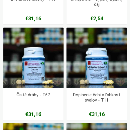
čaj
€31,16
€2,54
Čisté dráhy - T67
Doplnenie čchi a ľahkosť
svalov - T11
€31,16
€31,16