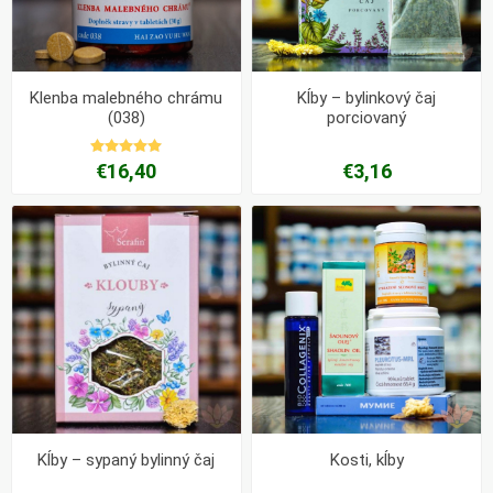
Klenba malebného chrámu
Kĺby – bylinkový čaj
(038)
porciovaný
€16,40
€3,16
Kĺby – sypaný bylinný čaj
Kosti, kĺby