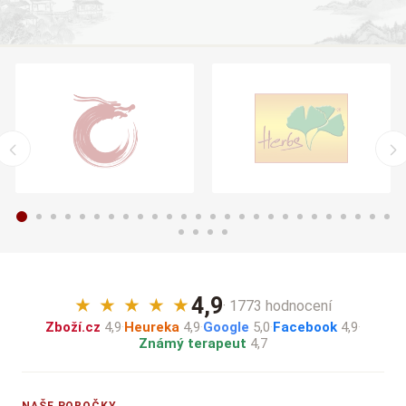
4,9
★
★
★
★
★
· 1773 hodnocení
Zboží.cz
4,9
·
Heureka
4,9
·
Google
5,0
·
Facebook
4,9
·
Známý terapeut
4,7