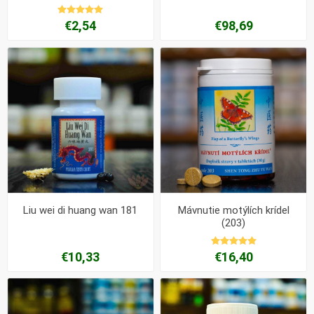
€2,54
€98,69
Liu wei di huang wan 181
Mávnutie motýlích krídel
(203)
€10,33
€16,40