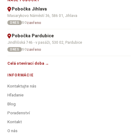
NAŠE POBOČKY
Pobočka Jihlava
Masarykovo Náměstí 36, 586 01, Jihlava
zavřeno
SO
DNES
Pobočka Pardubice
Jindřišská 746 - v pasáži, 530 02, Pardubice
zavřeno
SO
DNES
Celá otevírací doba →
INFORMÁCIE
Kontaktujte nás
Hľadanie
Blog
Poradenství
Kontakt
O nás