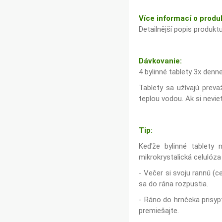
Více informací o produ
Detailnější popis produkt
Dávkovanie:
4 bylinné tablety 3x denne
Tablety sa užívajú preva
teplou vodou. Ak si nevi
Tip:
Keďže bylinné tablety n
mikrokrystalická celulóza
- Večer si svoju rannú (c
sa do rána rozpustia.
- Ráno do hrnčeka prisyp
premiešajte.