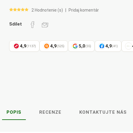
Pharma
kořenář
2 Hodnotenie (s)
|
Pridaj komentár
Sdílet
Lavylites
Bylinné
Lakshmi-
Korejský
kapky
Narayan
ženšen
4,9
4,9
5,0
4,9
(1137)
(525)
(55)
(41)
POPIS
RECENZE
KONTAKTUJTE NÁS