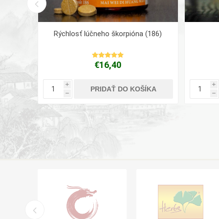
Rýchlosť lúčneho škorpióna (186)
€16,40
i
i
ÍKA
PRIDAŤ DO KOŠÍKA
h
h