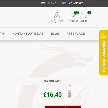
Česko
Slovensko
(0)
0
Môj účet
Želanie
€0,00
TVÍ
KONTAKTUJTE NÁS
BLOG
REZERVACE
Solgar
MycoMedica
Serafin –
byliny s.r.o.
NA SKLADE
€16,40
Energy
EVEREST
Henan Wanxi