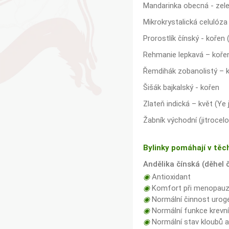
Mandarinka obecná - zele
Mikrokrystalická celulóza 
Prorostlík čínský - kořen 
Rehmanie lepkavá – kořen
Řemdihák zobanolistý – 
Šišák bajkalský - kořen
Zlateň indická – květ (Ye 
Žabník východní (jitrocel
Bylinky pomáhají v těc
Andělika čínská (děhel 
◉
Antioxidant
◉
Komfort při menopau
◉
Normální činnost urog
◉
Normální funkce krevní
◉
Normální stav kloubů 