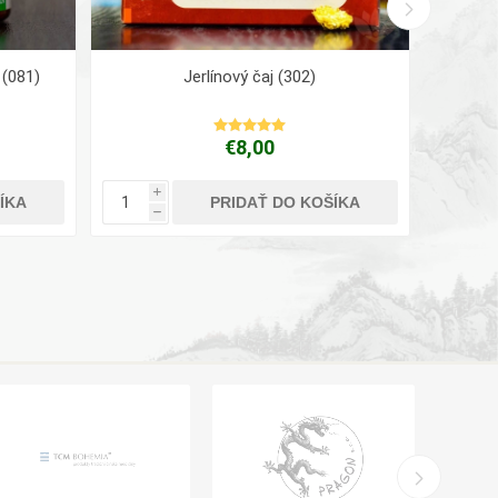
(081)
Jerlínový čaj (302)
Skľud
€8,00
i
i
ÍKA
PRIDAŤ DO KOŠÍKA
h
h