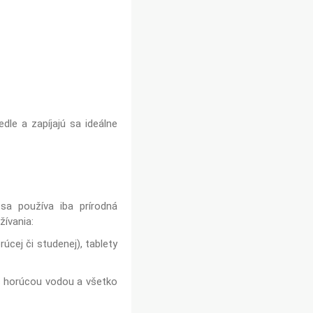
dle a zapíjajú sa ideálne
 sa používa iba prírodná
žívania:
úcej či studenej), tablety
es horúcou vodou a všetko