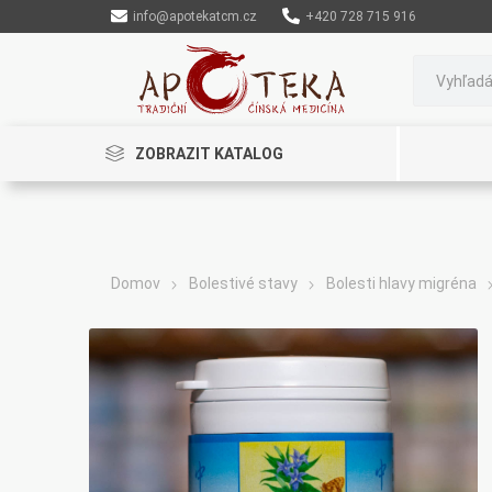
info@apotekatcm.cz
+420 728 715 916
ZOBRAZIT KATALOG
Domov
Bolestivé stavy
Bolesti hlavy migréna
Rinenkai
TCM Herbs
Maciocia
Cannaderm
Henep
Organic India