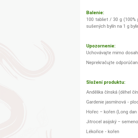
Balenie:
100 tabliet / 30 g (100% 
sušených bylín na 1 g byli
Upozornenie:
Uchovávajte mimo dosahu d
Neprekračujte odporúčané
Složení produktu:
Andělika čínská (děhel čín
Gardenie jasmínová - plod
Hořec – kořen (Long dan
Jitrocel asijský – semeno
Lékořice - kořen