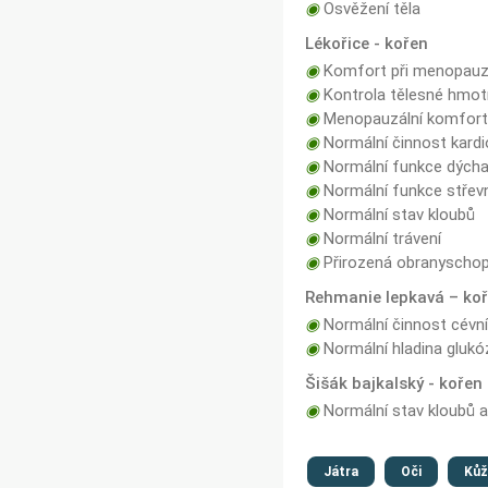
◉
Osvěžení těla
Lékořice - kořen
◉
Komfort při menopau
◉
Kontrola tělesné hmot
◉
Menopauzální komfor
◉
Normální činnost kard
◉
Normální funkce dých
◉
Normální funkce střevn
◉
Normální stav kloubů
◉
Normální trávení
◉
Přirozená obranyschop
Rehmanie lepkavá – koř
◉
Normální činnost cévní 
◉
Normální hladina glukóz
Šišák bajkalský - kořen
◉
Normální stav kloubů a
Játra
Oči
Kůž