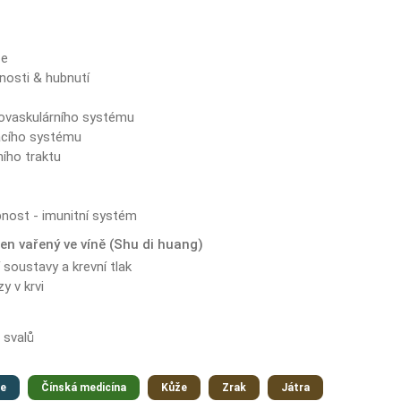
ze
nosti & hubnutí
t
iovaskulárního systému
acího systému
ího traktu
nost - imunitní systém
en vařený ve víně (Shu di huang)
soustavy a krevní tlak
y v krvi
 svalů
e
Čínská medicína
Kůže
Zrak
Játra