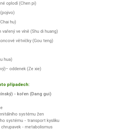
né oplodí (Chen pi)
(pojivo)
(Chai hu)
 vařený ve víně (Shu di huang)
koncové větvičky (Gou teng)
ju hua)
ový)– oddenek (Ze xie)
hto případech:
čínský) - kořen (Dang gui)
ze
enitálního systému žen
ho systému - transport kyslíku
a chrupavek - metabolismus