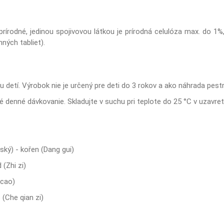
prírodné, jedinou spojivovou látkou je prírodná celulóza max. do 1%,
nných tabliet).
etí. Výrobok nie je určený pre deti do 3 rokov a ako náhrada pestre
 denné dávkovanie. Skladujte v suchu pri teplote do 25 °C v uzavre
ský) - kořen (Dang gui)
 (Zhi zi)
 cao)
 (Che qian zi)