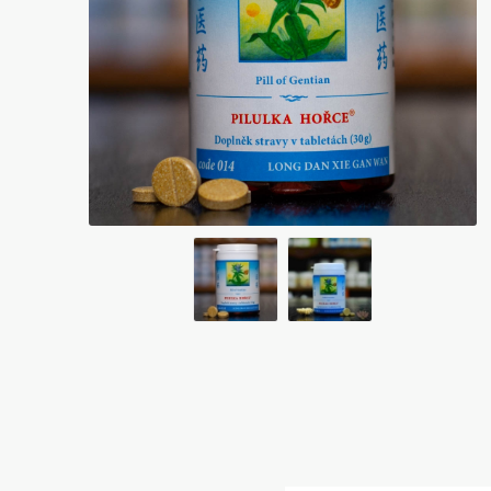
Bylinky TČM
G&G
Ecce Vita
Vitamins
s.r.o.
Ostatní