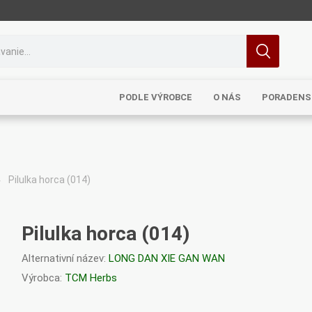
PODLE VÝROBCE
O NÁS
PORADENS
Pilulka horca (014)
MRL
TCM
Pragon
Sinecura
Bohemia
Pilulka horca (014)
Alternativní název:
LONG DAN XIE GAN WAN
Výrobca:
TCM Herbs
Royal
Dědek
Elixirs & Co
Cereus