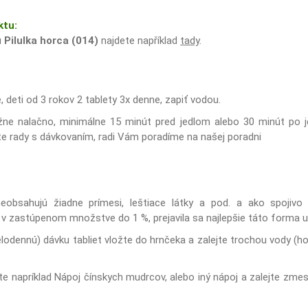
ktu:
u
Pilulka horca (014)
najdete například
tady
.
, deti od 3 rokov 2 tablety 3x denne, zapiť vodou.
žne nalačno, minimálne 15 minút pred jedlom alebo 30 minút po je
ete rady s dávkovaním, radi Vám poradíme na našej poradni
eobsahujú žiadne prímesi, leštiace látky a pod. a ako spojivo
 v zastúpenom množstve do 1 %, prejavila sa najlepšie táto forma u
elodennú) dávku tabliet vložte do hrnčeka a zalejte trochou vody (hor
te napríklad Nápoj čínskych mudrcov, alebo iný nápoj a zalejte zm