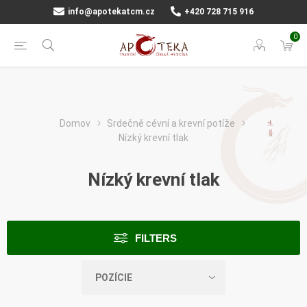
info@apotekatcm.cz
+420 728 715 916
0
Domov
Srdečně cévní a krevní potíže
Nízký krevní tlak
Nízký krevní tlak
FILTERS