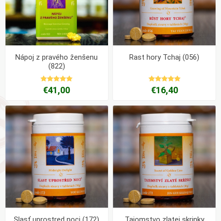
Nápoj z pravého ženšenu
Rast hory Tchaj (056)
(822)
€41,00
€16,40
Slasť uprostred noci (172)
Tajomstvo zlatej skrinky