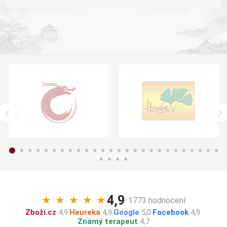
4,9
★
★
★
★
★
· 1773 hodnocení
Zboží.cz
4,9
·
Heureka
4,9
·
Google
5,0
·
Facebook
4,9
·
Známý terapeut
4,7