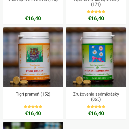
(171)
€16,40
€16,40
Tigrí prameň (152)
Zružovenie sedmikrásky
(065)
€16,40
€16,40