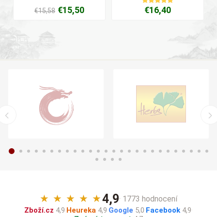
€15,50
€16,40
€15,58
4,9
★
★
★
★
★
· 1773 hodnocení
Zboží.cz
4,9
·
Heureka
4,9
·
Google
5,0
·
Facebook
4,9
·