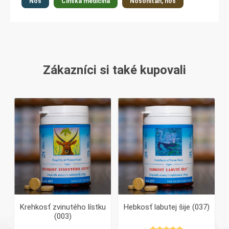
Nos
Čínská medicína
Nosohltan, nos
Zákazníci si také kupovali
Krehkosť zvinutého lístku
Hebkosť labutej šije (037)
(003)