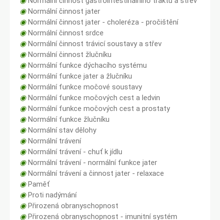
◉
Normální činnost gastrointestinálního traktu a střev
◉
Normální činnost jater
◉
Normální činnost jater - choleréza - pročištění
◉
Normální činnost srdce
◉
Normální činnost trávicí soustavy a střev
◉
Normální činnost žlučníku
◉
Normální funkce dýchacího systému
◉
Normální funkce jater a žlučníku
◉
Normální funkce močové soustavy
◉
Normální funkce močových cest a ledvin
◉
Normální funkce močových cest a prostaty
◉
Normální funkce žlučníku
◉
Normální stav dělohy
◉
Normální trávení
◉
Normální trávení - chuť k jídlu
◉
Normální trávení - normální funkce jater
◉
Normální trávení a činnost jater - relaxace
◉
Paměť
◉
Proti nadýmání
◉
Přirozená obranyschopnost
◉
Přirozená obranyschopnost - imunitní systém