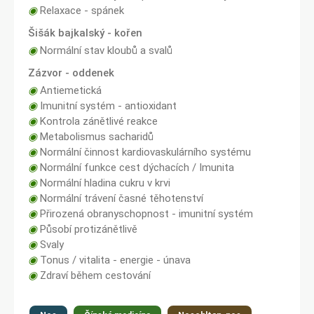
◉
Relaxace - spánek
Šišák bajkalský - kořen
◉
Normální stav kloubů a svalů
Zázvor - oddenek
◉
Antiemetická
◉
Imunitní systém - antioxidant
◉
Kontrola zánětlivé reakce
◉
Metabolismus sacharidů
◉
Normální činnost kardiovaskulárního systému
◉
Normální funkce cest dýchacích / Imunita
◉
Normální hladina cukru v krvi
◉
Normální trávení časné těhotenství
◉
Přirozená obranyschopnost - imunitní systém
◉
Působí protizánětlivě
◉
Svaly
◉
Tonus / vitalita - energie - únava
◉
Zdraví během cestování