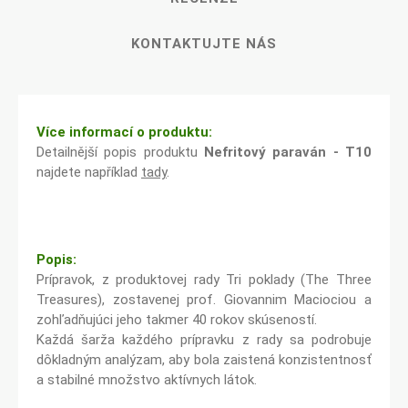
KONTAKTUJTE NÁS
Více informací o produktu:
Detailnější popis produktu
Nefritový paraván - T10
najdete například
tady
.
Popis:
Prípravok, z produktovej rady Tri poklady (The Three
Treasures), zostavenej prof. Giovannim Maciociou a
zohľadňujúci jeho takmer 40 rokov skúseností.
Každá šarža každého prípravku z rady sa podrobuje
dôkladným analýzam, aby bola zaistená konzistentnosť
a stabilné množstvo aktívnych látok.