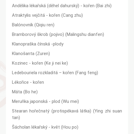
Andělika lékařská (děhel dahurský) - kořen (Bai zhi)
Atraktylis vejčitá - kořen (Cang zhu)
Balónovník (Qiqiu ren)
Bramborový škrob (pojivo) (Malingshu dianfen)
Klanopraška čínská -plody
Klanošanta (Zuren)
Kozinec - kořen (Ke ji nei ke)
Ledebouriela rozkladitá – kořen (Fang feng)
Lékořice - kořen
Máta (Bo he)
Meruňka japonská - plod (Wu mei)
Stearan hořečnatý (protispékavá látka) (Ying zhi suan
tan)
Šácholan lékařský - květ (Hou po)