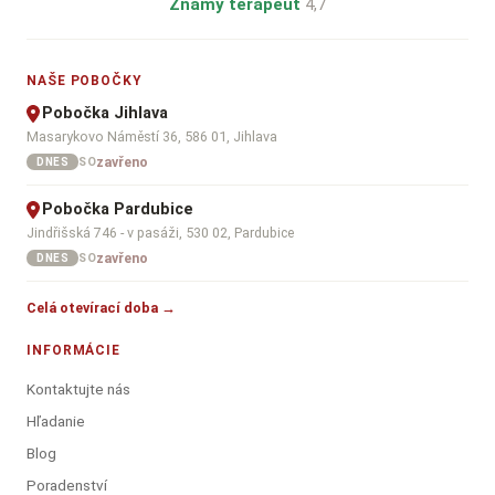
Známý terapeut
4,7
NAŠE POBOČKY
Pobočka Jihlava
Masarykovo Náměstí 36, 586 01, Jihlava
zavřeno
SO
DNES
Pobočka Pardubice
Jindřišská 746 - v pasáži, 530 02, Pardubice
zavřeno
SO
DNES
Celá otevírací doba →
INFORMÁCIE
Kontaktujte nás
Hľadanie
Blog
Poradenství