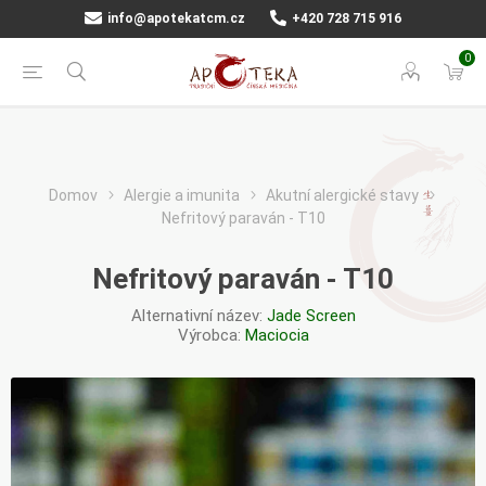
info@apotekatcm.cz
+420 728 715 916
0
Domov
Alergie a imunita
Akutní alergické stavy
Nefritový paraván - T10
Nefritový paraván - T10
Alternativní název:
Jade Screen
Výrobca:
Maciocia