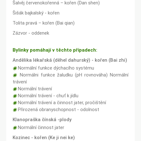
Šalvěj červenokořenná – kořen (Dan shen)
Šišák bajkalský - kořen
Tolita pravá – kořen (Bai qian)
Zázvor - oddenek
Bylinky pomáhají v těchto případech:
Andělika lékařská (děhel dahurský) - kořen (Bai zhi)
◉
Normální funkce dýchacího systému
◉
Normálni funkce žaludku (pH rovnováha) Normální
trávení
◉
Normální trávení
◉
Normální trávení - chuť k jídlu
◉
Normální trávení a činnost jater, pročištění
◉
Přirozená obranyschopnost - odolnost
Klanopraška čínská -plody
◉
Normální činnost jater
Kozinec - kořen (Ke ji nei ke)