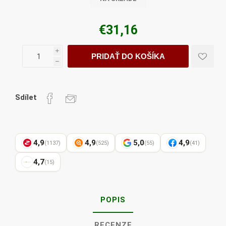
€31,16
i
PRIDAŤ DO KOŠÍKA
h
Sdílet
4,9
4,9
5,0
4,9
(1137)
(525)
(55)
(41)
4,7
(15)
POPIS
RECENZE