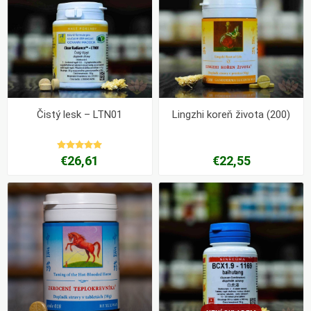
Čistý lesk – LTN01
Lingzhi koreň života (200)
€26,61
€22,55