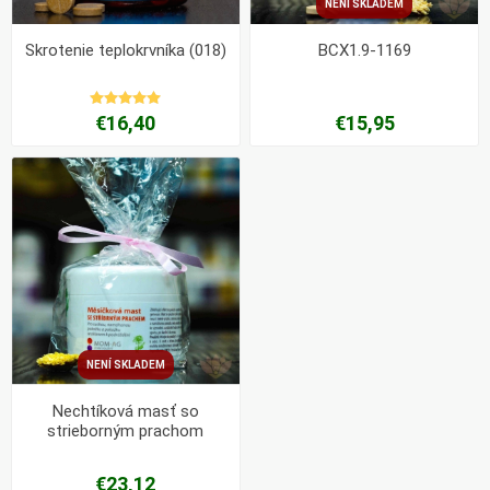
NENÍ SKLADEM
Skrotenie teplokrvníka (018)
BCX1.9-1169
€16,40
€15,95
NENÍ SKLADEM
Nechtíková masť so
strieborným prachom
€23,12