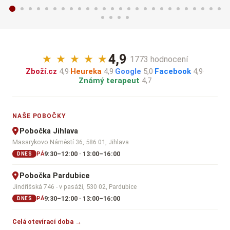
4,9
★
★
★
★
★
· 1773 hodnocení
Zboží.cz
4,9
·
Heureka
4,9
·
Google
5,0
·
Facebook
4,9
·
Známý terapeut
4,7
NAŠE POBOČKY
Pobočka Jihlava
Masarykovo Náměstí 36, 586 01, Jihlava
9:30–12:00 · 13:00–16:00
PÁ
DNES
Pobočka Pardubice
Jindřišská 746 - v pasáži, 530 02, Pardubice
9:30–12:00 · 13:00–16:00
PÁ
DNES
Celá otevírací doba →