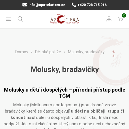
info@apotekatcm.cz
+420 728 715 916
0
Domov
Dětské potíže
Molusky, bradavičky
Molusky, bradavičky
Molusky u dětí i dospělých – přírodní přístup podle
TČM
Molusky (Molluscum contagiosum) jsou drobné virové
bradavičky, které se často objevují
u dětí na obličeji, trupu či
končetinách
, ale i u dospělých v oblasti krku, třísla nebo
podpaží. Jde o infekční stav, který sám o sobě není nebezpečný,