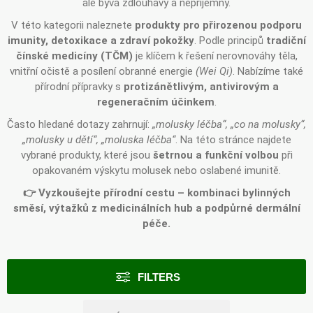
ale bývá zdlouhavý a nepříjemný.
V této kategorii naleznete
produkty pro přirozenou podporu
imunity, detoxikace a zdraví pokožky
. Podle principů
tradiční
čínské medicíny (TČM)
je klíčem k řešení nerovnováhy těla,
vnitřní očistě a posílení obranné energie
(
Wei Qi
)
. Nabízíme také
přírodní přípravky s
protizánětlivým, antivirovým a
regeneračním účinkem
.
Často hledané dotazy zahrnují:
„molusky léčba“, „co na molusky“,
„molusky u dětí“, „moluska léčba“
. Na této stránce najdete
vybrané produkty, které jsou
šetrnou a funkční volbou
při
opakovaném výskytu molusek nebo oslabené imunitě.
👉 Vyzkoušejte přírodní cestu – kombinaci bylinných
směsí, výtažků z medicinálních hub a podpůrné dermální
péče.
FILTERS