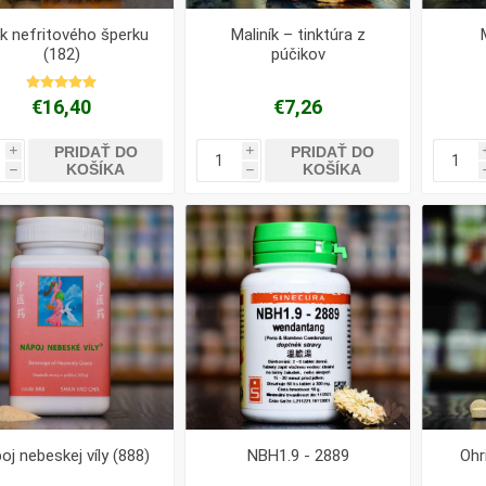
k nefritového šperku
Maliník – tinktúra z
(182)
púčikov
€16,40
€7,26
PRIDAŤ DO
PRIDAŤ DO
i
i
KOŠÍKA
KOŠÍKA
h
h
oj nebeskej víly (888)
NBH1.9 - 2889
Ohr