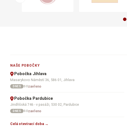
NAŠE POBOČKY
Pobočka Jihlava
Masarykovo Náměstí 36, 586 01, Jihlava
zavřeno
SO
DNES
Pobočka Pardubice
Jindřišská 746 - v pasáži, 530 02, Pardubice
zavřeno
SO
DNES
Celá otevírací doba →