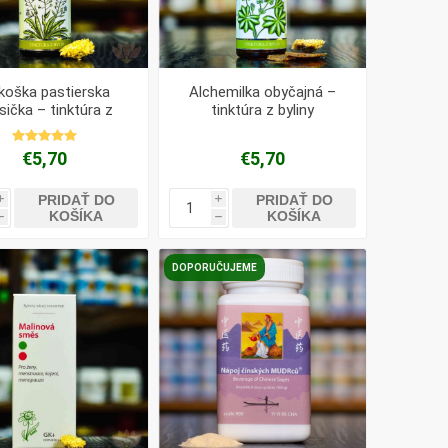
koška pastierska
Alchemilka obyčajná –
sička – tinktúra z
tinktúra z byliny
bylín
€5,70
€5,70
PRIDAŤ DO
PRIDAŤ DO
i
i
KOŠÍKA
KOŠÍKA
h
h
DOPORUČUJEME