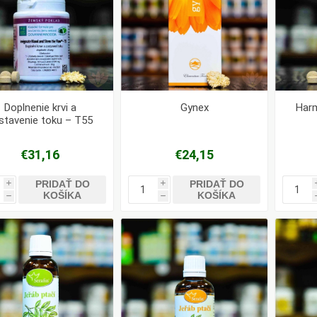
Doplnenie krvi a
Gynex
Harm
stavenie toku – T55
€31,16
€24,15
PRIDAŤ DO
PRIDAŤ DO
i
i
KOŠÍKA
KOŠÍKA
h
h