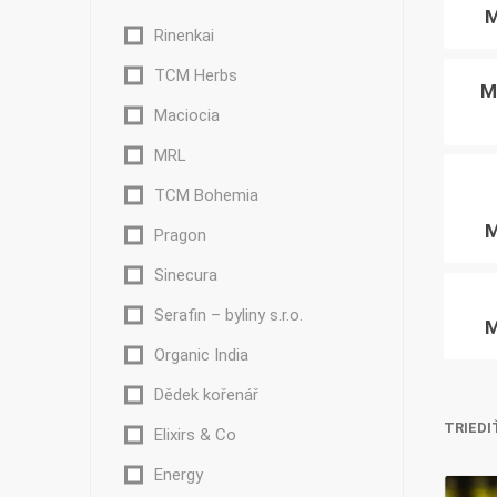
Rinenkai
TCM Herbs
M
Maciocia
Bylinky TČM
G&G
Ecce Vita
MRL
Vitamins
s.r.o.
TCM Bohemia
Pragon
Sinecura
Ostatní
Serafin – byliny s.r.o.
Organic India
Dědek kořenář
TRIEDI
Elixirs & Co
Energy