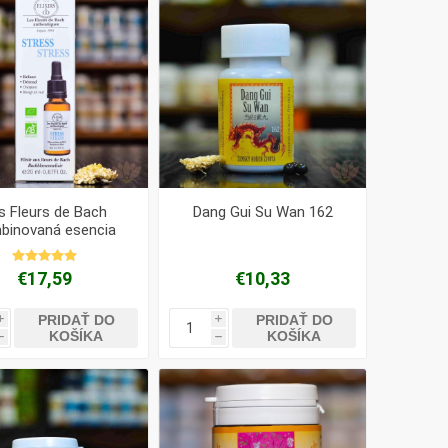
s Fleurs de Bach
Dang Gui Su Wan 162
binovaná esencia
Stres
€17,59
€10,33
PRIDAŤ DO
PRIDAŤ DO
i
i
KOŠÍKA
KOŠÍKA
h
h