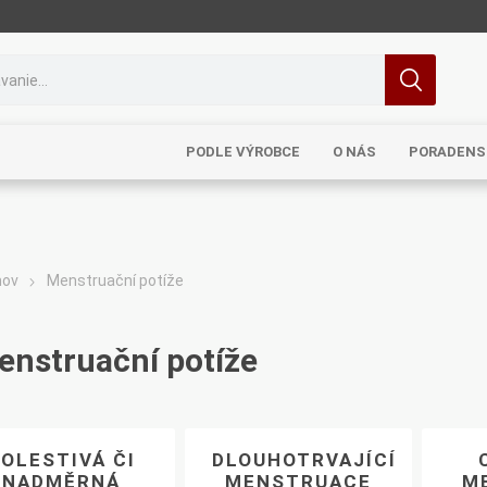
PODLE VÝROBCE
O NÁS
PORADENS
ov
Menstruační potíže
MRL
TCM
Pragon
Sinecura
Bohemia
enstruační potíže
OLESTIVÁ ČI
DLOUHOTRVAJÍCÍ
Royal
Dědek
Elixirs & Co
Cereus
NADMĚRNÁ
MENSTRUACE
M