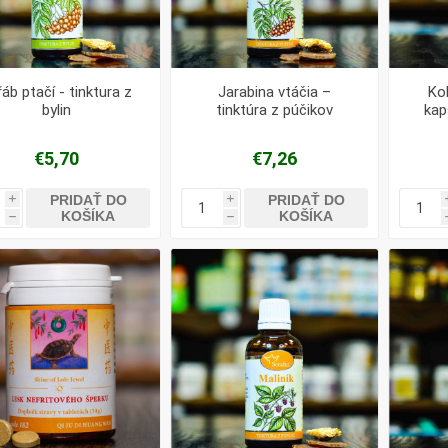
řáb ptačí - tinktura z
Jarabina vtáčia –
Ko
bylin
tinktúra z púčikov
kap
€5,70
€7,26
PRIDAŤ DO
PRIDAŤ DO
i
i
KOŠÍKA
KOŠÍKA
h
h