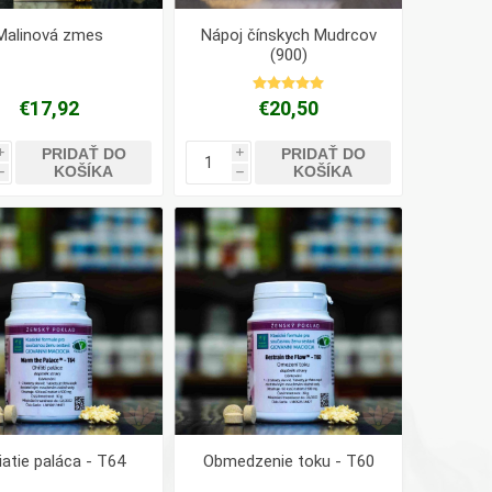
Malinová zmes
Nápoj čínskych Mudrcov
(900)
€17,92
€20,50
PRIDAŤ DO
PRIDAŤ DO
i
i
KOŠÍKA
KOŠÍKA
h
h
iatie paláca - T64
Obmedzenie toku - T60