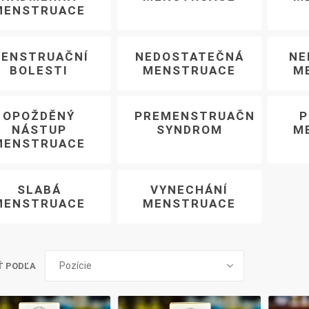
Pharma
kořenář
MENSTRUACE
ENSTRUAČNÍ
NEDOSTATEČNÁ
NE
BOLESTI
MENSTRUACE
M
Lavylites
Bylinné
Lakshmi-
Korejský
kapky
Narayan
ženšen
OPOŽDĚNÝ
PREMENSTRUAČNÍ
P
NÁSTUP
SYNDROM
M
MENSTRUACE
SLABÁ
VYNECHÁNÍ
MENSTRUACE
MENSTRUACE
Ť PODĽA