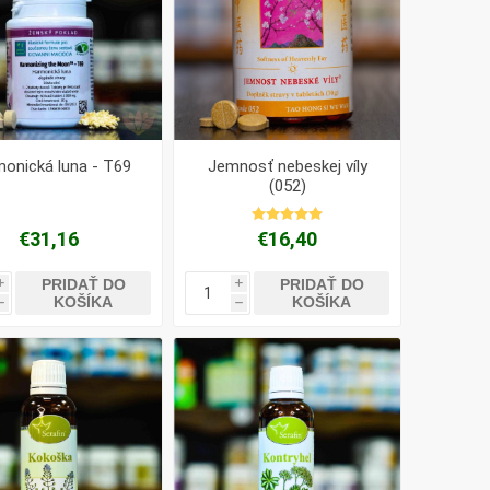
onická luna - T69
Jemnosť nebeskej víly
(052)
€31,16
€16,40
PRIDAŤ DO
PRIDAŤ DO
i
i
KOŠÍKA
KOŠÍKA
h
h