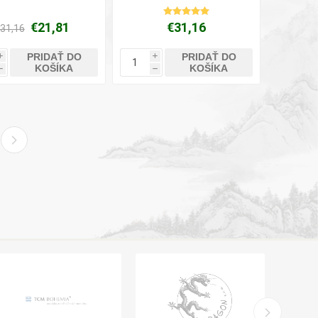
€21,81
€31,16
31,16
PRIDAŤ DO
PRIDAŤ DO
i
i
KOŠÍKA
KOŠÍKA
h
h