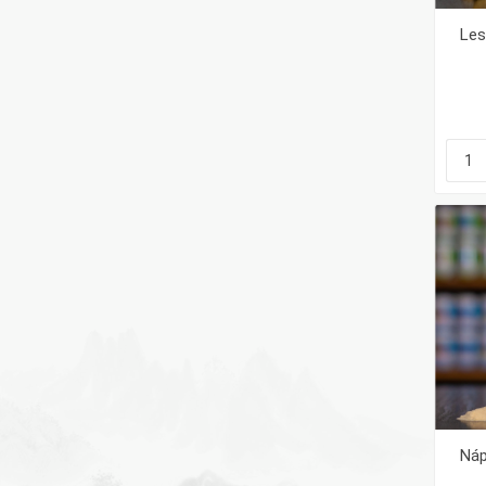
Les
Náp