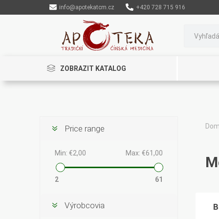
info@apotekatcm.cz
+420 728 715 916
ZOBRAZIT KATALOG
Dom
Price range
Rinenkai
TCM Herbs
Maciocia
Min:
€2,00
Max:
€61,00
M
2
61
Výrobcovia
B
Cannaderm
Henep
Organic India