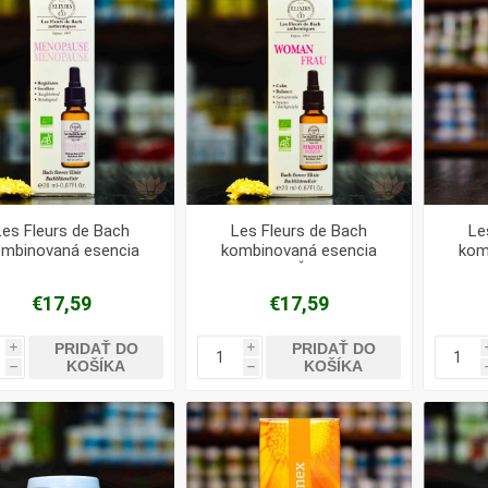
Les Fleurs de Bach
Les Fleurs de Bach
Le
ombinovaná esencia
kombinovaná esencia
kom
Menopauza
Pre Ženy
€17,59
€17,59
PRIDAŤ DO
PRIDAŤ DO
i
i
KOŠÍKA
KOŠÍKA
h
h