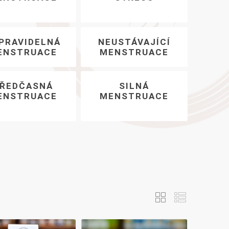
AYURVEDA
PRAVIDELNÁ
NEUSTÁVAJÍCÍ
ENSTRUACE
MENSTRUACE
Health Link
Mattisson
JACK N JILL
ŘEDČASNÁ
SILNÁ
ENSTRUACE
MENSTRUACE