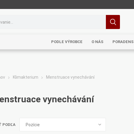
PODLE VÝROBCE
O NÁS
PORADENS
ov
Klimakterium
Menstruace vynechávání
MRL
TCM
Pragon
Sinecura
Bohemia
enstruace vynechávání
Ť PODĽA
Royal
Dědek
Elixirs & Co
Cereus