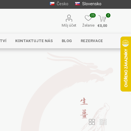
Česko
Slovensko
(0)
0
Môj účet
Želanie
€0,00
TVÍ
KONTAKTUJTE NÁS
BLOG
REZERVACE
Solgar
MycoMedica
Serafin –
byliny s.r.o.
Energy
EVEREST
Henan Wanxi