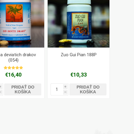
a deviatich drakov
Zuo Gui Pian 188P
(054)
€16,40
€10,33
PRIDAŤ DO
PRIDAŤ DO
i
i
KOŠÍKA
KOŠÍKA
h
h