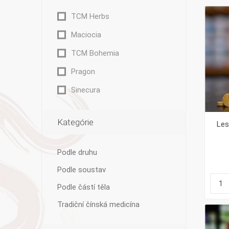
TCM Herbs
Maciocia
TCM Bohemia
Bylinky TČM
G&G
Ecce Vita
Pragon
Vitamins
s.r.o.
Sinecura
Kategórie
Les
Ostatní
Podle druhu
Podle soustav
Podle částí těla
Tradiční čínská medicína