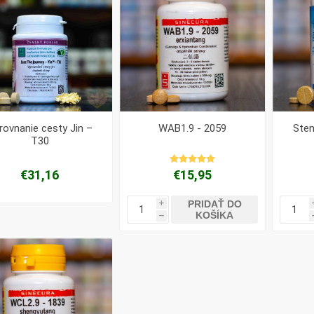
rovnanie cesty Jin –
WAB1.9 - 2059
Sten
T30
€31,16
€15,95
PRIDAŤ DO
i
KOŠÍKA
h