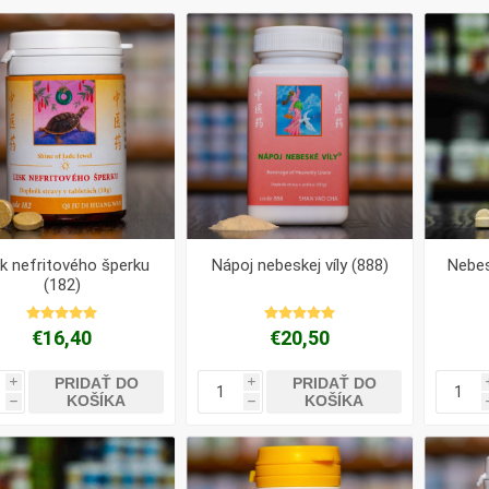
Pharma
kořenář
Lavylites
Bylinné
Lakshmi-
Korejský
kapky
Narayan
ženšen
k nefritového šperku
Nápoj nebeskej víly (888)
Nebes
(182)
€16,40
€20,50
PRIDAŤ DO
PRIDAŤ DO
i
i
KOŠÍKA
KOŠÍKA
h
h