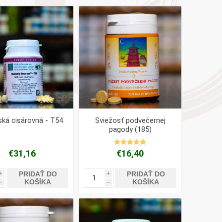
AYURVEDA
Health Link
Mattisson
JACK N JILL
ká cisárovná - T54
Sviežosť podvečernej
pagody (185)
€31,16
€16,40
PRIDAŤ DO
PRIDAŤ DO
i
i
KOŠÍKA
KOŠÍKA
h
h