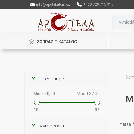
info@apotekatcm.cz
+420 728 715 916
ZOBRAZIT KATALOG
Dom
Price range
Rinenkai
TCM Herbs
Maciocia
Min:
€10,00
Max:
€32,00
M
10
32
TRIEDI
Výrobcovia
Cannaderm
Henep
Organic India