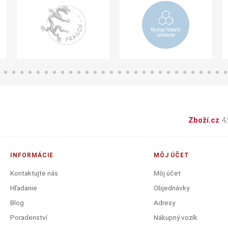
Zboží.cz
4,
INFORMÁCIE
MÔJ ÚČET
Kontaktujte nás
Môj účet
Hľadanie
Objednávky
Blog
Adresy
Poradenství
Nákupný vozík