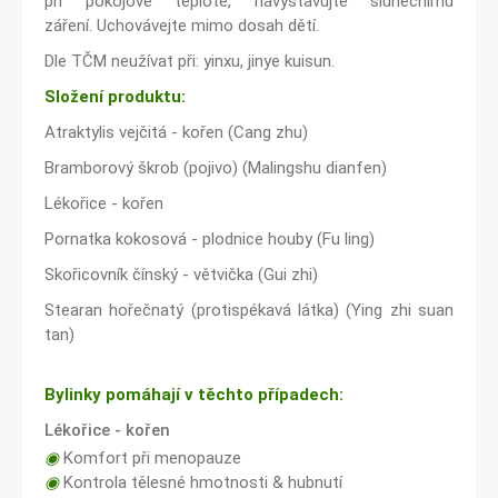
při pokojové teplotě, navystavujte slunečnímu
záření. Uchovávejte mimo dosah dětí.
Dle TČM neužívat při: yinxu, jinye kuisun.
Složení produktu:
Atraktylis vejčitá - kořen (Cang zhu)
Bramborový škrob (pojivo) (Malingshu dianfen)
Lékořice - kořen
Pornatka kokosová - plodnice houby (Fu ling)
Skořicovník čínský - větvička (Gui zhi)
Stearan hořečnatý (protispékavá látka) (Ying zhi suan
tan)
Bylinky pomáhají v těchto případech:
Lékořice - kořen
◉
Komfort při menopauze
◉
Kontrola tělesné hmotnosti & hubnutí