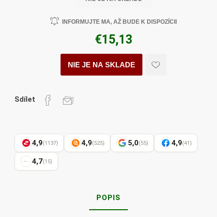
INFORMUJTE MA, AŽ BUDE K DISPOZÍCII
€15,13
NIE JE NA SKLADE
Sdílet
4,9
4,9
5,0
4,9
(1137)
(525)
(55)
(41)
4,7
(15)
POPIS