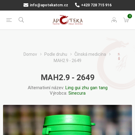
info@apotekatcm.cz
+420 728 715 916
0
Domov
Podle druhu
Čínská medicína
MAH2.9 - 2649
MAH2.9 - 2649
Alternativní název:
Ling gui zhu gan tang
Výrobca:
Sinecura