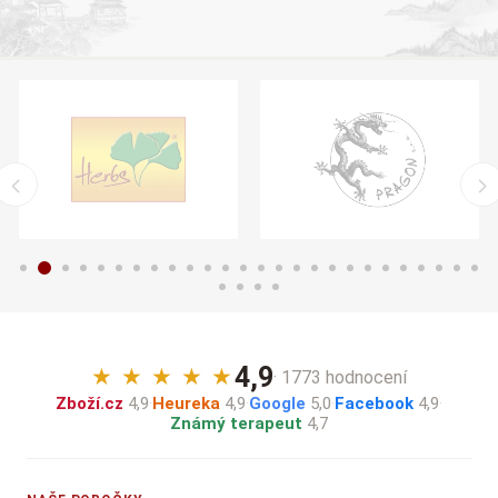
4,9
★
★
★
★
★
· 1773 hodnocení
Zboží.cz
4,9
·
Heureka
4,9
·
Google
5,0
·
Facebook
4,9
·
Známý terapeut
4,7