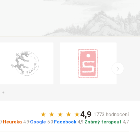
4,9
★
★
★
★
★
· 1773 hodnocení
9
·
Heureka
4,9
·
Google
5,0
·
Facebook
4,9
·
Známý terapeut
4,7