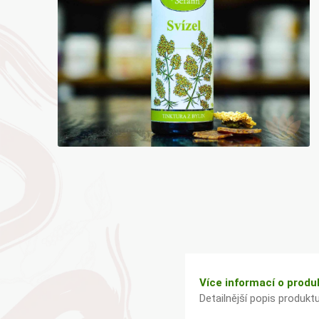
Bylinky TČM
G&G
Ecce Vita
Vitamins
s.r.o.
Ostatní
Více informací o produ
Detailnější popis produkt