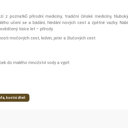
í z poznatků přírodní medicíny, tradiční čínské medicíny, hlubokýc
álého učení se a bádání, hledání nových cest a zpětné vazby. Nabí
osvědčený tisíce let – přírody.
nnosti močových cest, ledvin, jater a žlučových cest.
apek do malého množství vody a vypít
fa, kostní dřeň