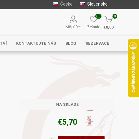
Česko
Slovensko
(0)
0
Môj účet
Želanie
€0,00
TVÍ
KONTAKTUJTE NÁS
BLOG
REZERVACE
Solgar
MycoMedica
Serafin –
byliny s.r.o.
NA SKLADE
€5,70
Energy
EVEREST
Henan Wanxi