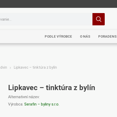
PODLE VÝROBCE
O NÁS
PORADENS
edvin
Lipkavec – tinktúra z bylín
MRL
TCM
Pragon
Sinecura
Bohemia
Lipkavec – tinktúra z bylín
Alternativní název:
Výrobca:
Serafin – byliny s.r.o.
Royal
Dědek
Elixirs & Co
Cereus