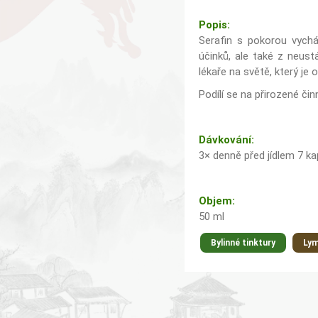
Popis:
Serafin s pokorou vycház
účinků, ale také z neust
lékaře na světě, který je 
Podílí se na přirozené či
Dávkování:
3× denně před jídlem 7 k
Objem:
50 ml
Bylinné tinktury
Lym