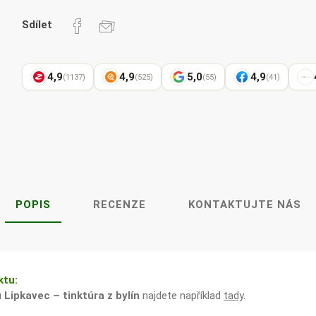
Pharma
kořenář
Sdílet
4,9
4,9
5,0
4,9
(1137)
(525)
(55)
(41)
Lavylites
Bylinné
Lakshmi-
Korejský
kapky
Narayan
ženšen
POPIS
RECENZE
KONTAKTUJTE NÁS
ktu:
u
Lipkavec – tinktúra z bylín
najdete například
tady
.