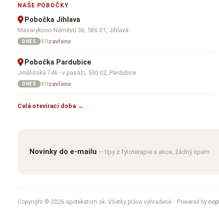
NAŠE POBOČKY
Pobočka Jihlava
Masarykovo Náměstí 36, 586 01, Jihlava
zavřeno
SO
DNES
Pobočka Pardubice
Jindřišská 746 - v pasáži, 530 02, Pardubice
zavřeno
SO
DNES
Celá otevírací doba →
Novinky do e-mailu
— tipy z fytoterapie a akce, žádný spam
Copyright © 2026 apotekatcm.sk. Všetky práva vyhradené.
· Powered by
nop