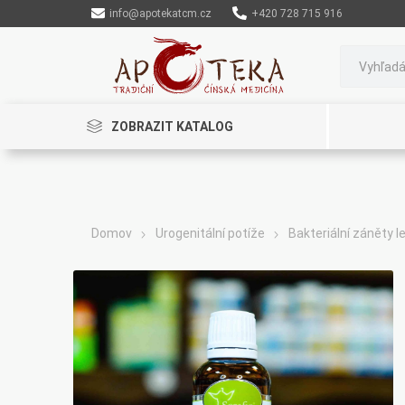
info@apotekatcm.cz
+420 728 715 916
ZOBRAZIT KATALOG
Domov
Urogenitální potíže
Bakteriální záněty l
Rinenkai
TCM Herbs
Maciocia
Cannaderm
Henep
Organic India