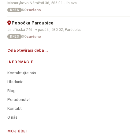
Masarykovo Náměstí 36, 586 01, Jihlava
zavřeno
SO
DNES
Pobočka Pardubice
Jindřišská 746 - v pasáži, 530 02, Pardubice
zavřeno
SO
DNES
Celá otevírací doba →
INFORMÁCIE
Kontaktujte nás
Hľadanie
Blog
Poradenství
Kontakt
O nás
MÔJ ÚČET