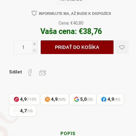
INFORMUJTE MA, AŽ BUDE K DISPOZÍCII
Cena:
€40,80
Vaša cena:
€38,76
i
PRIDAŤ DO KOŠÍKA
h
Sdílet
4,9
4,9
5,0
4,9
(1137)
(525)
(55)
(41)
4,7
(15)
POPIS