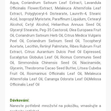
Aqua, Coriandrum Sativum Leaf Extract, Lavandula
Officinalis Flower/Extract, Melaleuca Alternifolia Leaf
Extract, Polyglyceryl-6 Distearate, Laureth-4, Stearic
Acid, Isopropyl Myristate, Paraffinum Liquidum, Cetearyl
Alcohol, Cetyl Alcohol, Helianthus Annuus Seed Oil,
Glyceryl Stearate, Peg-35 Castoroil, Olea Europaea Fruit
Oil, Coriandrum Sativum Herb Oil, Citrus Medica Vulgaris
Peel Oil, Coriandrum Sativum Seed Oil, Tocopheryl
Acetate, Lecithin, Retinyl Palmitate, Ribes Rubrum Fruit
Extract, Citrus Aurantium Dulcis Peel Oil Expressed,
Eucalyptus Globulus Leaf Oil, Ricinus Communis Seed
Oil, Simmondsia Chinensis Seed Oil, Niacinamide,
Glycerin, Theobroma Cacao Seed Butter, Litsea Cubeba
Fruit Oil, Rosmarinus Officinalis Leaf Oil, Melaleuca
Alternifolia Leaf Oil, Cananga Odorata Leaf Oil,Melissa
Officinalis Leaf Oil
Dávkování:
Naneste potřebné množství na pokožku, vmasírujte a