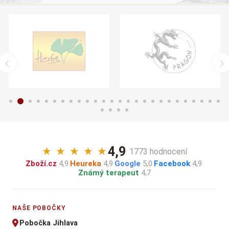
4,9
★
★
★
★
★
· 1773 hodnocení
Zboží.cz
4,9
·
Heureka
4,9
·
Google
5,0
·
Facebook
4,9
·
Známý terapeut
4,7
NAŠE POBOČKY
Pobočka Jihlava