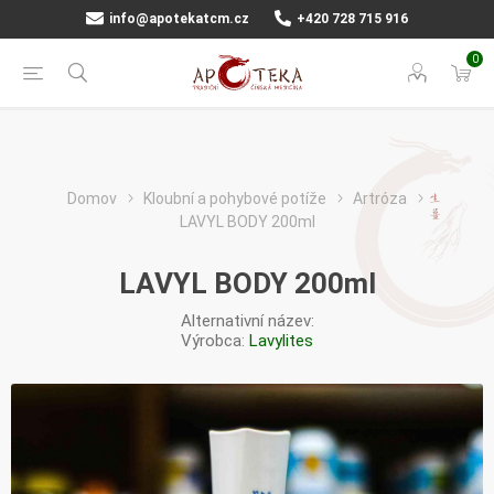
info@apotekatcm.cz
+420 728 715 916
0
Domov
Kloubní a pohybové potíže
Artróza
LAVYL BODY 200ml
LAVYL BODY 200ml
Alternativní název:
Výrobca:
Lavylites