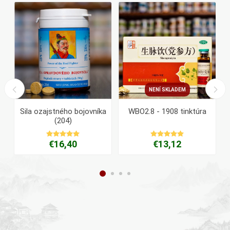
NENÍ SKLADEM
Sila ozajstného bojovníka
WBO2.8 - 1908 tinktúra
(204)
€16,40
€13,12