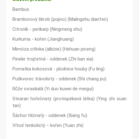
Bambus
Bramborový škrob (pojivo) (Malingshu dianfen)
Citroník - perikarp (Ningmeng shu)
Kurkuma - kořen (Jianghuang)
Mimóza citlivka (albízie) (Hehuan piceng)
Pinelie trojčetná - oddenek (Zhi ban xia)
Pornatka kokosová - plodnice houby (Fu ling)
Puškvorec trávolistý - oddenek (Shi chang pu)
Růže svraskalá (Yi duo kuwei de meigui)
Stearan hořečnatý (protispékavá látka) (Ying zhi suan
tan)
Šáchor hlíznatý - oddenek (Xiang fu)
Vítod tenkolistý – kořen (Yuan zhi)