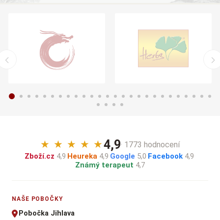
4,9
★
★
★
★
★
· 1773 hodnocení
Zboží.cz
4,9
·
Heureka
4,9
·
Google
5,0
·
Facebook
4,9
·
Známý terapeut
4,7
NAŠE POBOČKY
Pobočka Jihlava