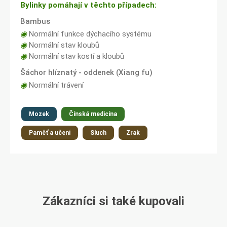
Bylinky pomáhají v těchto případech:
Bambus
◉
Normální funkce dýchacího systému
◉
Normální stav kloubů
◉
Normální stav kostí a kloubů
Šáchor hlíznatý - oddenek (Xiang fu)
◉
Normální trávení
Mozek
Čínská medicína
Paměť a učení
Sluch
Zrak
Zákazníci si také kupovali