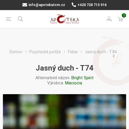
info@apotekatcm.cz
+420 728 715 916
0
Domov
Psychické potíže
Fóbie
Jasný duch - T74
Jasný duch - T74
Alternativní název:
Bright Spirit
Výrobca:
Maciocia