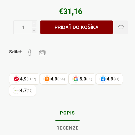
€31,16
i
PRIDAŤ DO KOŠÍKA
h
Sdílet
4,9
4,9
5,0
4,9
(1137)
(525)
(55)
(41)
4,7
(15)
POPIS
RECENZE