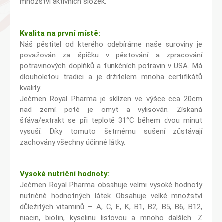
množství aktivních složek.
Kvalita na první místě:
Náš pěstitel od kterého odebíráme naše suroviny je
považován za špičku v pěstování a zpracování
potravinových doplňků a funkčních potravin v USA. Má
dlouholetou tradici a je držitelem mnoha certifikátů
kvality.
Ječmen Royal Pharma je sklízen ve výšce cca 20cm
nad zemí, poté je omyt a vylisován. Získaná
šťáva/extrakt se při teplotě 31°C během dvou minut
vysuší. Díky tomuto šetrnému sušení zůstávají
zachovány všechny účinné látky.
Vysoké nutriční hodnoty:
Ječmen Royal Pharma obsahuje velmi vysoké hodnoty
nutričně hodnotných látek. Obsahuje velké množství
důležitých vitaminů – A, C, E, K, B1, B2, B5, B6, B12,
niacin, biotin, kyselinu listovou a mnoho dalších. Z