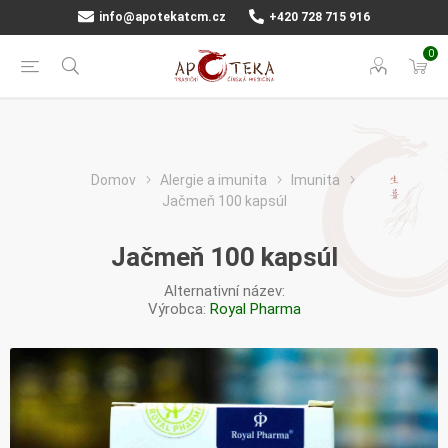
info@apotekatcm.cz
+420 728 715 916
0
Domov
Alergie a imunita
Imunita
Jačmeň 100 kapsúl
Jačmeň 100 kapsúl
Alternativní název:
Výrobca:
Royal Pharma