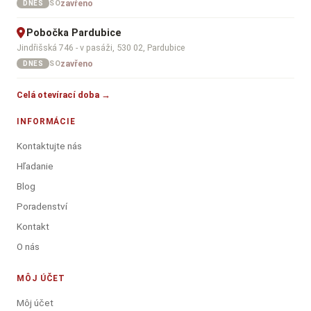
zavřeno
SO
DNES
Pobočka Pardubice
Jindřišská 746 - v pasáži, 530 02, Pardubice
zavřeno
SO
DNES
Celá otevírací doba →
INFORMÁCIE
Kontaktujte nás
Hľadanie
Blog
Poradenství
Kontakt
O nás
MÔJ ÚČET
Môj účet