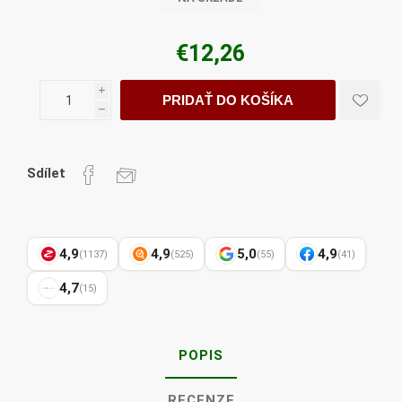
€12,26
i
PRIDAŤ DO KOŠÍKA
h
Sdílet
4,9
4,9
5,0
4,9
(1137)
(525)
(55)
(41)
4,7
(15)
POPIS
RECENZE