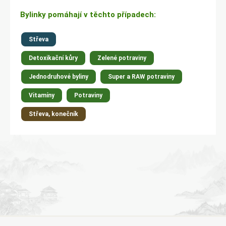
Bylinky pomáhají v těchto případech:
Střeva
Detoxikační kůry
Zelené potraviny
Jednodruhové byliny
Super a RAW potraviny
Vitamíny
Potraviny
Střeva, konečník