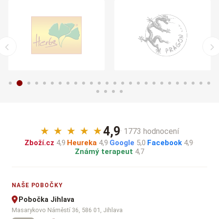
4,9
★
★
★
★
★
· 1773 hodnocení
Zboží.cz
4,9
·
Heureka
4,9
·
Google
5,0
·
Facebook
4,9
·
Známý terapeut
4,7
NAŠE POBOČKY
Pobočka Jihlava
Masarykovo Náměstí 36, 586 01, Jihlava