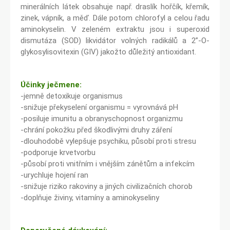
minerálních látek obsahuje např. draslík hořčík, křemík,
zinek, vápník, a měď. Dále potom chlorofyl a celou řadu
aminokyselin. V zeleném extraktu jsou i superoxid
dismutáza (SOD) likvidátor volných radikálů a 2”-O-
glykosylisovitexin (GIV) jakožto důležitý antioxidant.
Účinky ječmene:
-jemně detoxikuje organismus
-snižuje překyselení organismu = vyrovnává pH
-posiluje imunitu a obranyschopnost organizmu
-chrání pokožku před škodlivými druhy záření
-dlouhodobě vylepšuje psychiku, působí proti stresu
-podporuje krvetvorbu
-působí proti vnitřním i vnějším zánětům a infekcím
-urychluje hojení ran
-snižuje riziko rakoviny a jiných civilizačních chorob
-doplňuje živiny, vitamíny a aminokyseliny