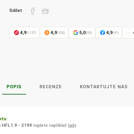
Pharma
kořenář
Sdílet
4,9
4,9
5,0
4,9
(1137)
(525)
(55)
(41)
Lavylites
Bylinné
Lakshmi-
Korejský
kapky
Narayan
ženšen
POPIS
RECENZE
KONTAKTUJTE NÁS
ktu:
u
HFL1.9 - 2199
najdete například
tady
.