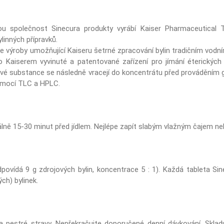
ou společnost Sinecura produkty vyrábí Kaiser Pharmaceutical T
ylinných přípravků.
e výroby umožňující Kaiseru šetrné zpracování bylin tradičním vodní
 Kaiserem vyvinuté a patentované zařízení pro jímání éterických
vé substance se následně vracejí do koncentrátu před prováděním 
pomocí TLC a HPLC.
álně 15-30 minut před jídlem. Nejlépe zapít slabým vlažným čajem n
dpovídá 9 g zdrojových bylin, koncentrace 5 : 1). Každá tableta Si
ch) bylinek.
a pestré stravy. Nepřekračujte doporučené denní dávkování. Sklad