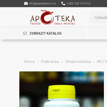
info@apotekatcm.cz
+420 728 715 916
ZOBRAZIT KATALOG
Domov
Podle druhu
Čínská medicína
HFL1.9
Rinenkai
TCM Herbs
Maciocia
Cannaderm
Henep
Organic India