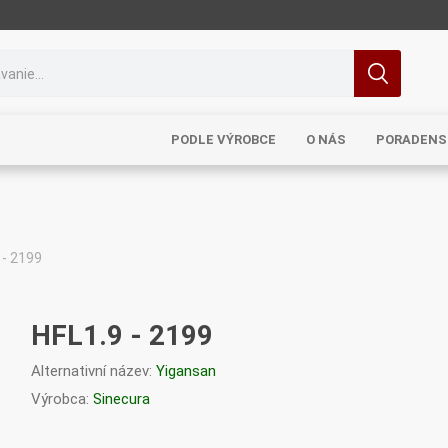
PODLE VÝROBCE
O NÁS
PORADENS
 - 2199
MRL
TCM
Pragon
Sinecura
Bohemia
HFL1.9 - 2199
Alternativní název:
Yigansan
Výrobca:
Sinecura
Royal
Dědek
Elixirs & Co
Cereus