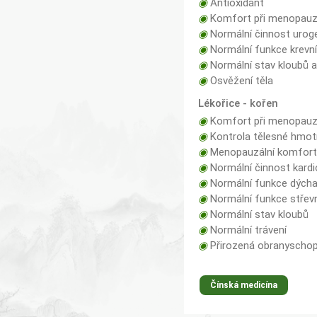
◉
Antioxidant
◉
Komfort při menopau
◉
Normální činnost urog
◉
Normální funkce krevní
◉
Normální stav kloubů 
◉
Osvěžení těla
Lékořice - kořen
◉
Komfort při menopau
◉
Kontrola tělesné hmot
◉
Menopauzální komfor
◉
Normální činnost kard
◉
Normální funkce dých
◉
Normální funkce střevn
◉
Normální stav kloubů
◉
Normální trávení
◉
Přirozená obranyschop
Čínská medicína