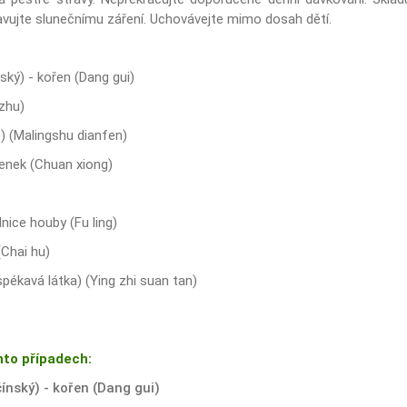
avujte slunečnímu záření. Uchovávejte mimo dosah dětí.
ský) - kořen (Dang gui)
 zhu)
) (Malingshu dianfen)
enek (Chuan xiong)
nice houby (Fu ling)
(Chai hu)
pékavá látka) (Ying zhi suan tan)
hto případech:
čínský) - kořen (Dang gui)