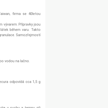
aiwan, firma se 40letou
m vývarem. Přípravky jsou
 látek během varu. Takto
granulace. Samozřejmostí
ebo vodou na lačno.
necura odpovídá cca 1,5 g
ujte v suchu a temnu při