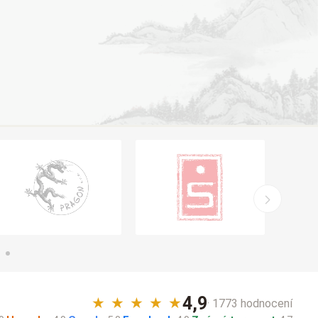
4,9
★
★
★
★
★
· 1773 hodnocení