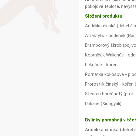
pokojové teplotě, navyst
Složení produktu:
Andělika čínská (děhel čín
Atraktylis - oddenek (Bai
Bramborový škrob (pojivo
Koprníček Walichův - odd
Lékořice - kořen
Pornatka kokosová - plod
Prorostlík čínský - kořen 
Stearan hořečnatý (protis
Unkárie (Xiongyali)
Bylinky pomáhají v těc
Andělika čínská (děhel 