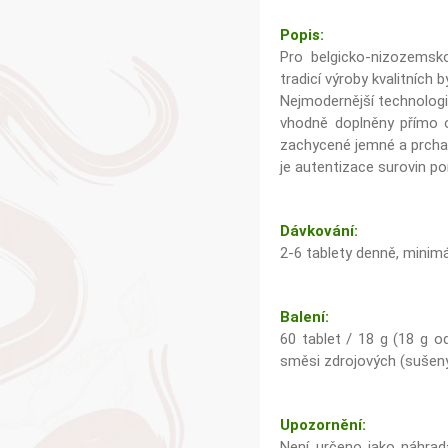
Popis:
Pro belgicko-nizozemsk
tradicí výroby kvalitních b
Nejmodernější technologi
vhodně doplněny přímo o
zachycené jemné a prcha
je autentizace surovin 
Dávkování:
2-6 tablety denně, minim
Balení:
60 tablet / 18 g (18 g o
směsi zdrojových (sušený
Upozornění:
Není určeno jako náhrad