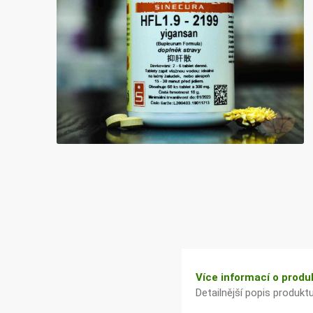
Bylinky TČM
G&G
Ecce Vita
Vitamins
s.r.o.
Ostatní
Více informací o produ
Detailnější popis produkt