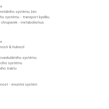
ze
enitálního systému žen
ho systému - transport kyslíku
a chrupavek - metabolismus
ze
nosti & hubnutí
t
iovaskulárního systému
acího systému
ího traktu
nost - imunitní systém