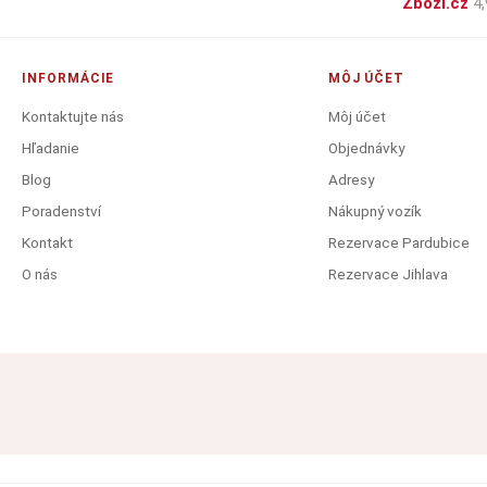
Zboží.cz
4,
INFORMÁCIE
MÔJ ÚČET
Kontaktujte nás
Môj účet
Hľadanie
Objednávky
Blog
Adresy
Poradenství
Nákupný vozík
Kontakt
Rezervace Pardubice
O nás
Rezervace Jihlava