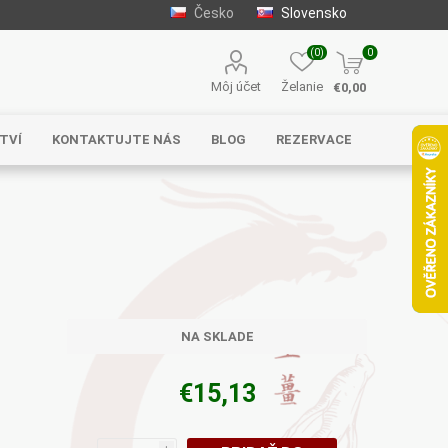
Česko
Slovensko
(0)
0
Môj účet
Želanie
€0,00
TVÍ
KONTAKTUJTE NÁS
BLOG
REZERVACE
Solgar
MycoMedica
Serafin –
byliny s.r.o.
NA SKLADE
€15,13
Energy
EVEREST
Henan Wanxi