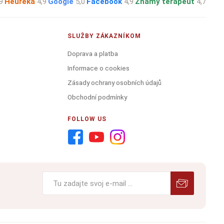
9
·
Heureka
4,9
·
Google
5,0
·
Facebook
4,9
·
Známý terapeut
4,7
SLUŽBY ZÁKAZNÍKOM
Doprava a platba
Informace o cookies
Zásady ochrany osobních údajů
Obchodní podmínky
FOLLOW US