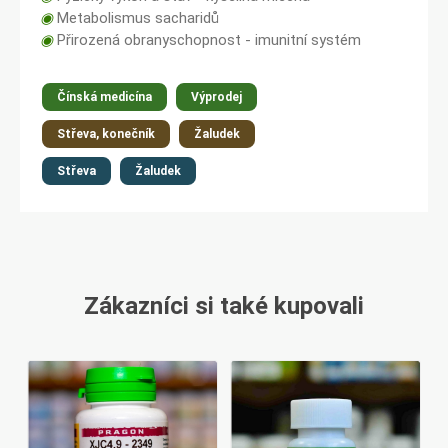
◉
Metabolismus sacharidů
◉
Přirozená obranyschopnost - imunitní systém
Čínská medicína
Výprodej
Střeva, konečník
Žaludek
Střeva
Žaludek
Zákazníci si také kupovali