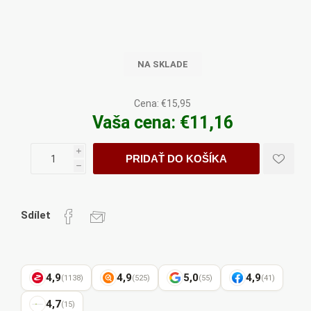
NA SKLADE
Cena:
€15,95
Vaša cena:
€11,16
i
PRIDAŤ DO KOŠÍKA
h
Sdílet
4,9
4,9
5,0
4,9
(1138)
(525)
(55)
(41)
4,7
(15)