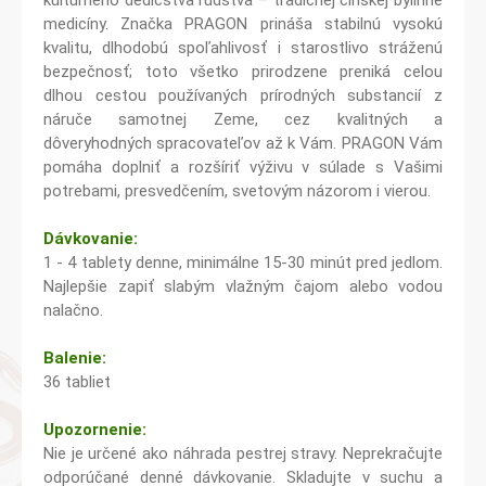
kultúrneho dedičstva ľudstva – tradičnej čínskej bylinné
medicíny. Značka PRAGON prináša stabilnú vysokú
kvalitu, dlhodobú spoľahlivosť i starostlivo stráženú
bezpečnosť; toto všetko prirodzene preniká celou
dlhou cestou používaných prírodných substancií z
náruče samotnej Zeme, cez kvalitných a
dôveryhodných spracovateľov až k Vám. PRAGON Vám
pomáha doplniť a rozšíriť výživu v súlade s Vašimi
potrebami, presvedčením, svetovým názorom i vierou.
Dávkovanie:
1 - 4 tablety denne, minimálne 15-30 minút pred jedlom.
Najlepšie zapiť slabým vlažným čajom alebo vodou
nalačno.
Balenie:
36 tabliet
Upozornenie:
Nie je určené ako náhrada pestrej stravy. Neprekračujte
odporúčané denné dávkovanie. Skladujte v suchu a