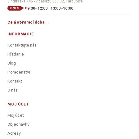
Jindřišská 746 - v pasáži, 530 02, Pardubice
9:30–12:00 · 13:00–16:00
PO
DNES
Celá otevírací doba →
INFORMÁCIE
Kontaktujte nás
Hľadanie
Blog
Poradenství
Kontakt
O nás
MÔJ ÚČET
Môj účet
Objednávky
Adresy