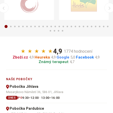
4,9
★
★
★
★
★
· 1774 hodnocení
Zboží.cz
4,9
·
Heureka
4,9
·
Google
5,0
·
Facebook
4,9
·
Známý terapeut
4,7
NAŠE POBOČKY
Pobočka Jihlava
Masarykovo Náměstí 36, 586 01, Jihlava
9:30–12:00 · 13:00–16:00
PO
DNES
Pobočka Pardubice