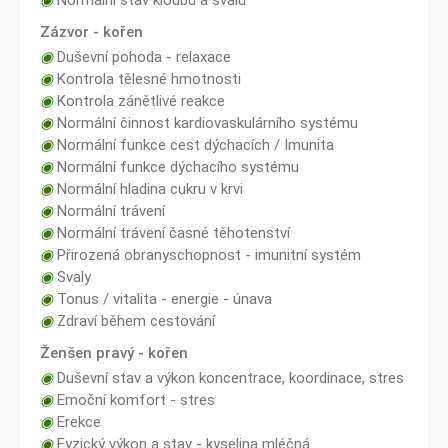
◉
Normální stav kloubů a svalů
Zázvor - kořen
◉
Duševní pohoda - relaxace
◉
Kontrola tělesné hmotnosti
◉
Kontrola zánětlivé reakce
◉
Normální činnost kardiovaskulárního systému
◉
Normální funkce cest dýchacích / Imunita
◉
Normální funkce dýchacího systému
◉
Normální hladina cukru v krvi
◉
Normální trávení
◉
Normální trávení časné těhotenství
◉
Přirozená obranyschopnost - imunitní systém
◉
Svaly
◉
Tonus / vitalita - energie - únava
◉
Zdraví během cestování
Ženšen pravý - kořen
◉
Duševní stav a výkon koncentrace, koordinace, stres
◉
Emoční komfort - stres
◉
Erekce
◉
Fyzický výkon a stav - kyselina mléčná