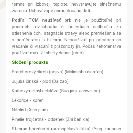
temne pri izbovej teplote, nevystavujte slnečnému
žiareniu. Uchovávajte mimo dosahu detí.
Podľa TČM neužívať pri:
nie je použiteľné pri
pocitoch roztiahnutia či bolestiach nadbrušia zo
stiesnenia čchi, stagnácie stravy, alebo premiešania sa
s horúčosťou s hlienmi. Nepoužívať pri pocitoch na
vracanie či vracaní z prázdnoty jin. Počas tehotenstva
používať max. 2 tablety denne (ráno).
Složení produktu:
Bramborový škrob (pojivo) (Malingshu dianfen)
Jujuba čínská - plod (Da zao)
Karboxymethyl celulóza (Suo jia ji xianwei su)
Lékořice - kořen
Niťolist (Xian pian)
Pinelie trojčetná - oddenek (Zhi ban xia)
Stearan hořečnatý (protispékavá látka) (Ying zhi suan