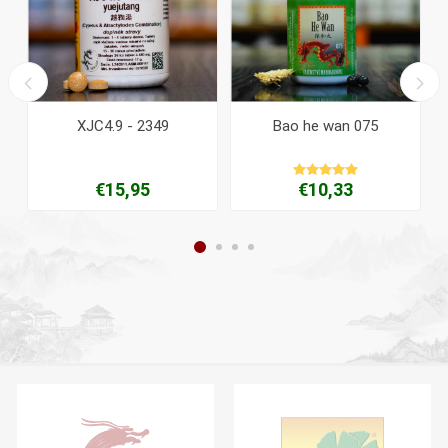
l
XJC4.9 - 2349
Bao he wan 075
€15,95
€10,33