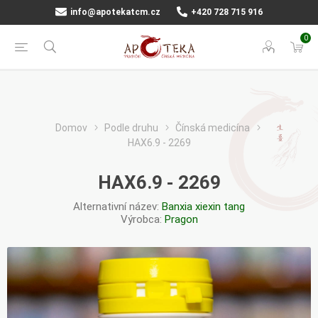
info@apotekatcm.cz
+420 728 715 916
0
Domov
Podle druhu
Čínská medicína
HAX6.9 - 2269
HAX6.9 - 2269
Alternativní název:
Banxia xiexin tang
Výrobca:
Pragon