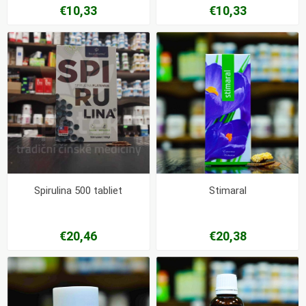
€10,33
€10,33
Spirulina 500 tabliet
Stimaral
€20,46
€20,38