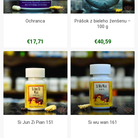
Ochranca
Prášok z bieleho ženšenu –
100 g
€17,71
€40,59
Si Jun Zi Pian 151
Si wu wan 161