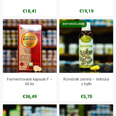
€18,41
€19,19
DOPORUČUJEME
Fermentované kapsule F –
Kotvičník zemný – tinktúra
60 ks
z bylín
€36,49
€5,70