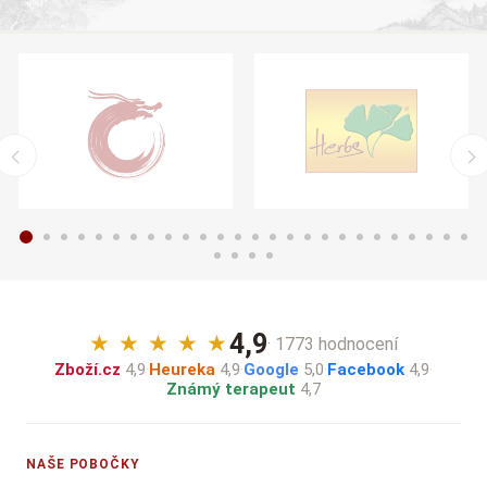
4,9
★
★
★
★
★
· 1773 hodnocení
Zboží.cz
4,9
·
Heureka
4,9
·
Google
5,0
·
Facebook
4,9
·
Známý terapeut
4,7
NAŠE POBOČKY