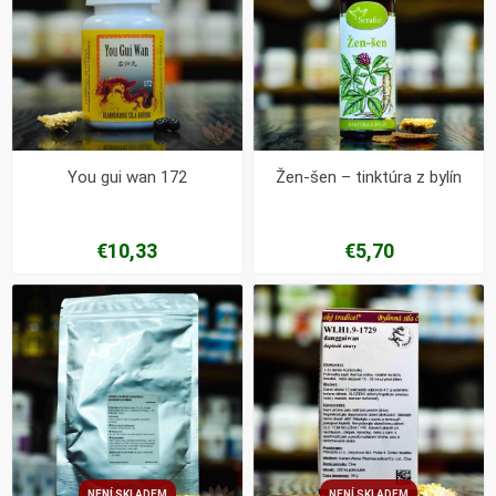
You gui wan 172
Žen-šen – tinktúra z bylín
€10,33
€5,70
NENÍ SKLADEM
NENÍ SKLADEM