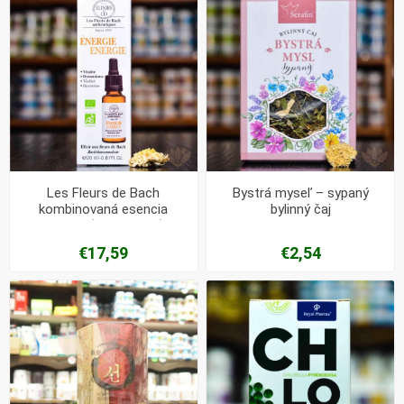
Les Fleurs de Bach
Bystrá myseľ – sypaný
kombinovaná esencia
bylinný čaj
Energia (Vyčerpanie)
€17,59
€2,54