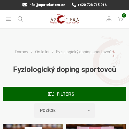
info@apotekatcm.cz
+420 728 715 916
0
Domov
Ostatní
Fyziologický doping sportovců
Fyziologický doping sportovců
FILTERS