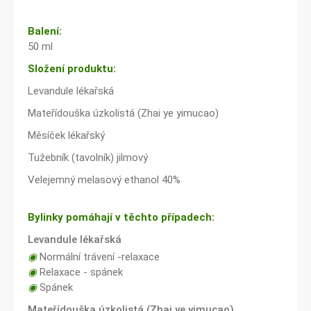
Balení:
50 ml
Složení produktu:
Levandule lékařská
Mateřídouška úzkolistá (Zhai ye yimucao)
Měsíček lékařský
Tužebník (tavolník) jilmový
Velejemný melasový ethanol 40%
Bylinky pomáhají v těchto případech:
Levandule lékařská
◉
Normální trávení -relaxace
◉
Relaxace - spánek
◉
Spánek
Mateřídouška úzkolistá (Zhai ye yimucao)