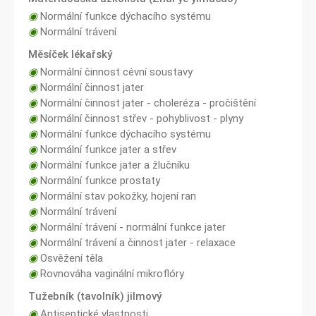
◉
Normální funkce dýchacího systému
◉
Normální trávení
Měsíček lékařský
◉
Normální činnost cévní soustavy
◉
Normální činnost jater
◉
Normální činnost jater - choleréza - pročištění
◉
Normální činnost střev - pohyblivost - plyny
◉
Normální funkce dýchacího systému
◉
Normální funkce jater a střev
◉
Normální funkce jater a žlučníku
◉
Normální funkce prostaty
◉
Normální stav pokožky, hojení ran
◉
Normální trávení
◉
Normální trávení - normální funkce jater
◉
Normální trávení a činnost jater - relaxace
◉
Osvěžení těla
◉
Rovnováha vaginální mikroflóry
Tužebník (tavolník) jilmový
◉
Antiseptické vlastnosti