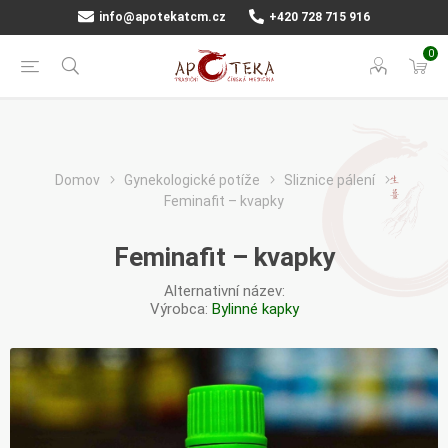
info@apotekatcm.cz
+420 728 715 916
0
Domov
Gynekologické potíže
Sliznice pálení
Feminafit – kvapky
Feminafit – kvapky
Alternativní název:
Výrobca:
Bylinné kapky