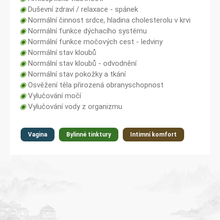
◉
Duševní zdraví / relaxace - spánek
◉
Normální činnost srdce, hladina cholesterolu v krvi
◉
Normální funkce dýchacího systému
◉
Normální funkce močových cest - ledviny
◉
Normální stav kloubů
◉
Normální stav kloubů - odvodnění
◉
Normální stav pokožky a tkání
◉
Osvěžení těla přirozená obranyschopnost
◉
Vylučování močí
◉
Vylučování vody z organizmu
Vagina
Bylinné tinktury
Intimní komfort