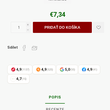
€7,34
i
PRIDAŤ DO KOŠÍKA
h
Sdílet
4,9
4,9
5,0
4,9
(1137)
(525)
(55)
(41)
4,7
(15)
POPIS
RECENZE