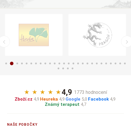
4,9
★
★
★
★
★
· 1773 hodnocení
Zboží.cz
4,9
·
Heureka
4,9
·
Google
5,0
·
Facebook
4,9
·
Známý terapeut
4,7
NAŠE POBOČKY