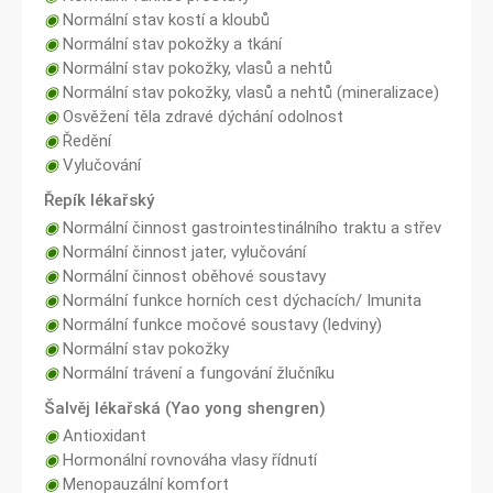
◉
Normální stav kostí a kloubů
◉
Normální stav pokožky a tkání
◉
Normální stav pokožky, vlasů a nehtů
◉
Normální stav pokožky, vlasů a nehtů (mineralizace)
◉
Osvěžení těla zdravé dýchání odolnost
◉
Ředění
◉
Vylučování
Řepík lékařský
◉
Normální činnost gastrointestinálního traktu a střev
◉
Normální činnost jater, vylučování
◉
Normální činnost oběhové soustavy
◉
Normální funkce horních cest dýchacích/ Imunita
◉
Normální funkce močové soustavy (ledviny)
◉
Normální stav pokožky
◉
Normální trávení a fungování žlučníku
Šalvěj lékařská (Yao yong shengren)
◉
Antioxidant
◉
Hormonální rovnováha vlasy řídnutí
◉
Menopauzální komfort