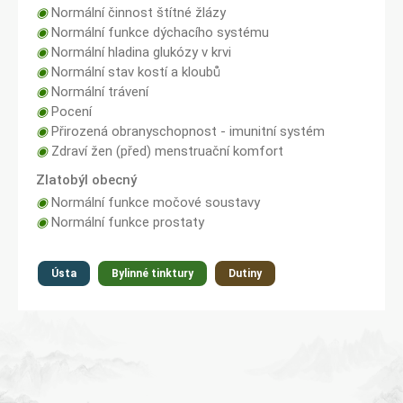
◉
Normální činnost štítné žlázy
◉
Normální funkce dýchacího systému
◉
Normální hladina glukózy v krvi
◉
Normální stav kostí a kloubů
◉
Normální trávení
◉
Pocení
◉
Přirozená obranyschopnost - imunitní systém
◉
Zdraví žen (před) menstruační komfort
Zlatobýl obecný
◉
Normální funkce močové soustavy
◉
Normální funkce prostaty
Ústa
Bylinné tinktury
Dutiny