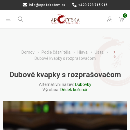
info@apotekatcm.cz
+420 728 715 916
0
Domov
Podle částí těla
Hlava
Ústa
Dubové kvapky s rozprašovačom
Dubové kvapky s rozprašovačom
Alternativní název:
Dubovky
Výrobca:
Dědek kořenář