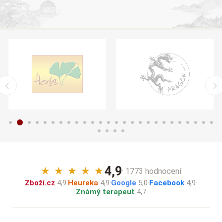
4,9
★
★
★
★
★
· 1773 hodnocení
Zboží.cz
4,9
·
Heureka
4,9
·
Google
5,0
·
Facebook
4,9
·
Známý terapeut
4,7