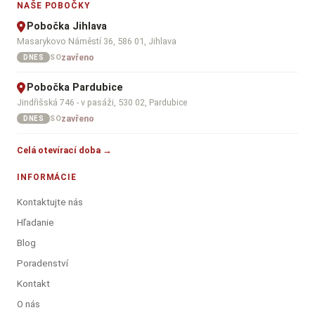
NAŠE POBOČKY
Pobočka Jihlava
Masarykovo Náměstí 36, 586 01, Jihlava
zavřeno
SO
DNES
Pobočka Pardubice
Jindřišská 746 - v pasáži, 530 02, Pardubice
zavřeno
SO
DNES
Celá otevírací doba →
INFORMÁCIE
Kontaktujte nás
Hľadanie
Blog
Poradenství
Kontakt
O nás