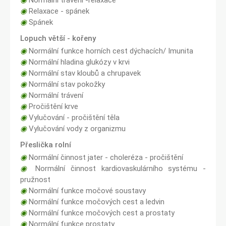
◉
Normální trávení -relaxace
◉
Relaxace - spánek
◉
Spánek
Lopuch větší - kořeny
◉
Normální funkce horních cest dýchacích/ Imunita
◉
Normální hladina glukózy v krvi
◉
Normální stav kloubů a chrupavek
◉
Normální stav pokožky
◉
Normální trávení
◉
Pročištění krve
◉
Vylučování - pročištění těla
◉
Vylučování vody z organizmu
Přeslička rolní
◉
Normální činnost jater - choleréza - pročištění
◉
Normální činnost kardiovaskulárního systému -
pružnost
◉
Normální funkce močové soustavy
◉
Normální funkce močových cest a ledvin
◉
Normální funkce močových cest a prostaty
◉
Normální funkce prostaty