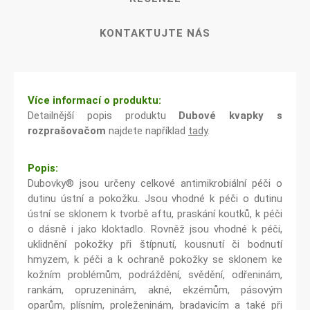
KONTAKTUJTE NÁS
Více informací o produktu:
Detailnější popis produktu
Dubové kvapky s
rozprašovačom
najdete například
tady
.
Popis:
Dubovky® jsou určeny celkové antimikrobiální péči o
dutinu ústní a pokožku. Jsou vhodné k péči o dutinu
ústní se sklonem k tvorbě aftu, praskání koutků, k péči
o dásně i jako kloktadlo. Rovněž jsou vhodné k péči,
uklidnění pokožky při štípnutí, kousnutí či bodnutí
hmyzem, k péči a k ochraně pokožky se sklonem ke
kožním problémům, podráždění, svědění, odřeninám,
rankám, opruzeninám, akné, ekzémům, pásovým
oparům, plísním, proleženinám, bradavicím a také při