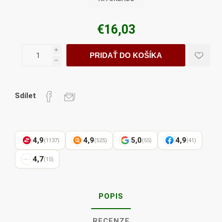
€16,03
i
PRIDAŤ DO KOŠÍKA
h
Sdílet
4,9
4,9
5,0
4,9
(1137)
(525)
(55)
(41)
4,7
(15)
POPIS
RECENZE