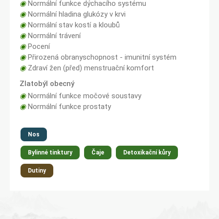
◉
Normální funkce dýchacího systému
◉
Normální hladina glukózy v krvi
◉
Normální stav kostí a kloubů
◉
Normální trávení
◉
Pocení
◉
Přirozená obranyschopnost - imunitní systém
◉
Zdraví žen (před) menstruační komfort
Zlatobýl obecný
◉
Normální funkce močové soustavy
◉
Normální funkce prostaty
Nos
Bylinné tinktury
Čaje
Detoxikační kůry
Dutiny