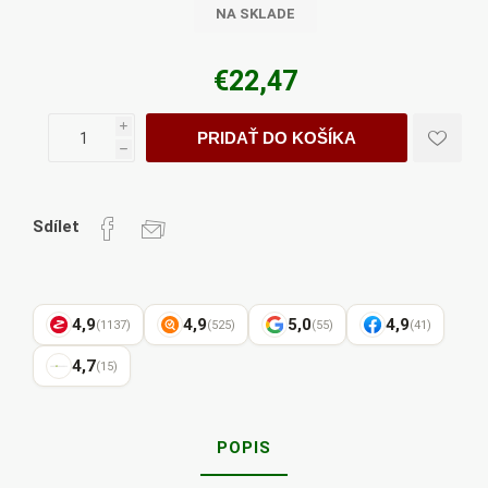
NA SKLADE
€22,47
i
PRIDAŤ DO KOŠÍKA
h
Sdílet
4,9
4,9
5,0
4,9
(1137)
(525)
(55)
(41)
4,7
(15)
POPIS