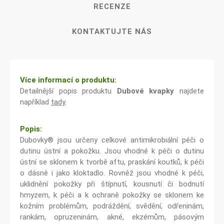
RECENZE
KONTAKTUJTE NÁS
Více informací o produktu:
Detailnější popis produktu
Dubové kvapky
najdete
například
tady
.
Popis:
Dubovky® jsou určeny celkové antimikrobiální péči o
dutinu ústní a pokožku. Jsou vhodné k péči o dutinu
ústní se sklonem k tvorbě aftu, praskání koutků, k péči
o dásně i jako kloktadlo. Rovněž jsou vhodné k péči,
uklidnění pokožky při štípnutí, kousnutí či bodnutí
hmyzem, k péči a k ochraně pokožky se sklonem ke
kožním problémům, podráždění, svědění, odřeninám,
rankám, opruzeninám, akné, ekzémům, pásovým