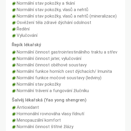
◉
Normální stav pokožky a tkání
◉
Normální stav pokožky, vlasů a nehtů
◉
Normální stav pokožky, vlasů a nehtů (mineralizace)
◉
Osvěžení těla zdravé dýchání odolnost
◉
Ředění
◉
Vylučování
Řepík lékařský
◉
Normální činnost gastrointestinálního traktu a střev
◉
Normální činnost jater, vylučování
◉
Normální činnost oběhové soustavy
◉
Normální funkce horních cest dýchacích/ Imunita
◉
Normální funkce močové soustavy (ledviny)
◉
Normální stav pokožky
◉
Normální trávení a fungování žlučníku
Šalvěj lékařská (Yao yong shengren)
◉
Antioxidant
◉
Hormonální rovnováha vlasy řídnutí
◉
Menopauzální komfort
◉
Normální činnost štítné žlázy