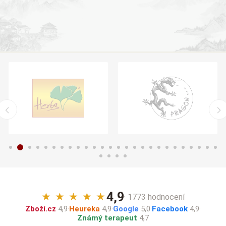
4,9
★
★
★
★
★
· 1773 hodnocení
Zboží.cz
4,9
·
Heureka
4,9
·
Google
5,0
·
Facebook
4,9
·
Známý terapeut
4,7