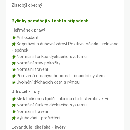
Zlatobýl obecný
Bylinky pomáhají v těchto případech:
Heřmánek pravý
◉
Antioxidant
◉
Kognitivní a duševní zdraví Pozitivní nálada - relaxace
- spánek
◉
Normální funkce dýchacího systému
◉
Normální stav pokožky
◉
Normální trávení
◉
Přirozená obranyschopnost - imunitní systém
◉
Uvolnění dýchacích cest s rýmou
Jitrocel - listy
◉
Metabolismus lipidů - hladina cholesterolu v krvi
◉
Normální funkce dýchacího systému
◉
Normální trávení
◉
Vylučování - pročištění
Levandule lékařská - květy