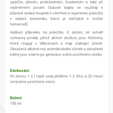
oparům, plísním, proleženinám, bradavicím a také při
nadměrném pocení. Dubové kapky se využívají k
přípravě sedací koupele k ošetření a regeneraci pokožky
v oblasti konečníku, která je náchylná k tvorbě
hemeroidů.
Aplikací přípravku na pokožku či sliznici se vytváří
ochranný povlak, jehož aktivní složkou jsou třísloviny,
které reagují s bílkovinami a mají stahující účinek.
Obsažený alkohol má antimikrobiální účinek a obsažené
byliny jsou známy po generace svými pozitivními účinky.
Dávkování:
Do lavoru 1-2 l teplé vody přidáme 1-2 lžíce a 20 minut
omýváme postižené místo.
Balení:
100 ml