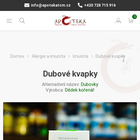
info@apotekatcm.cz
+420 728 715 916
0
Domov
Alergie a imunita
Imunita
Dubové kvapky
Dubové kvapky
Alternativní název:
Dubovky
Výrobca:
Dědek kořenář