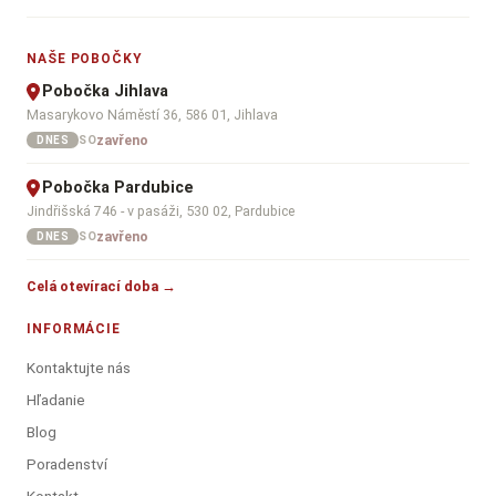
NAŠE POBOČKY
Pobočka Jihlava
Masarykovo Náměstí 36, 586 01, Jihlava
zavřeno
SO
DNES
Pobočka Pardubice
Jindřišská 746 - v pasáži, 530 02, Pardubice
zavřeno
SO
DNES
Celá otevírací doba →
INFORMÁCIE
Kontaktujte nás
Hľadanie
Blog
Poradenství