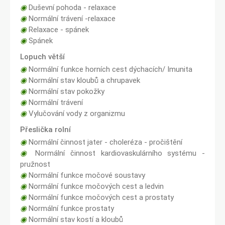
◉
Duševní pohoda - relaxace
◉
Normální trávení -relaxace
◉
Relaxace - spánek
◉
Spánek
Lopuch větší
◉
Normální funkce horních cest dýchacích/ Imunita
◉
Normální stav kloubů a chrupavek
◉
Normální stav pokožky
◉
Normální trávení
◉
Vylučování vody z organizmu
Přeslička rolní
◉
Normální činnost jater - choleréza - pročištění
◉
Normální činnost kardiovaskulárního systému -
pružnost
◉
Normální funkce močové soustavy
◉
Normální funkce močových cest a ledvin
◉
Normální funkce močových cest a prostaty
◉
Normální funkce prostaty
◉
Normální stav kostí a kloubů