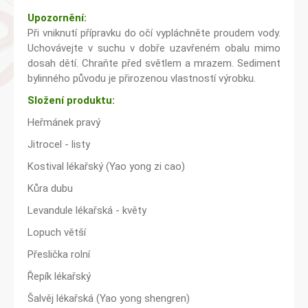
Upozornění:
Při vniknutí přípravku do očí vypláchněte proudem vody.
Uchovávejte v suchu v dobře uzavřeném obalu mimo
dosah dětí. Chraňte před světlem a mrazem. Sediment
bylinného původu je přirozenou vlastností výrobku.
Složení produktu:
Heřmánek pravý
Jitrocel - listy
Kostival lékařský (Yao yong zi cao)
Kůra dubu
Levandule lékařská - květy
Lopuch větší
Přeslička rolní
Řepík lékařský
Šalvěj lékařská (Yao yong shengren)