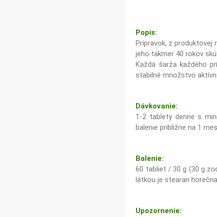
Popis:
Prípravok, z produktovej
jeho takmer 40 rokov sk
Každá šarža každého prí
stabilné množstvo aktívn
Dávkovanie:
1-2 tablety denne s mi
balenie približne na 1 mes
Balenie:
60 tabliet / 30 g (30 g z
látkou je stearan horečnat
Upozornenie: