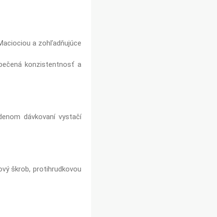
 Maciociou a zohľadňujúce
zpečená konzistentnosť a
denom dávkovaní vystačí
kový škrob, protihrudkovou