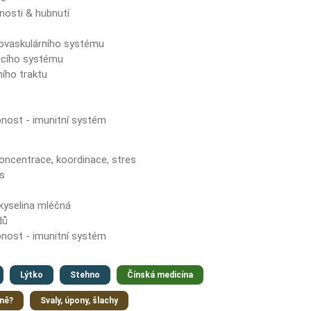
nosti & hubnutí
t
iovaskulárního systému
acího systému
ího traktu
nost - imunitní systém
oncentrace, koordinace, stres
s
 kyselina mléčná
dů
nost - imunitní systém
Lýtko
Stehno
Čínská medicína
dně?
Svaly, úpony, šlachy