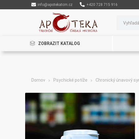
info@apotekatcm.cz
+420 728 715 916
ZOBRAZIT KATALOG
Domov
Psychické potíže
Chronický únavový s
Rinenkai
TCM Herbs
Maciocia
Cannaderm
Henep
Organic India