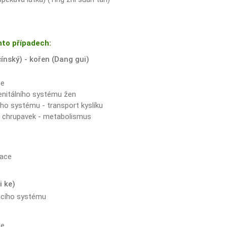
hto případech:
čínský) - kořen (Dang gui)
ze
enitálního systému žen
ho systému - transport kyslíku
a chrupavek - metabolismus
xace
i ke)
acího systému
ze