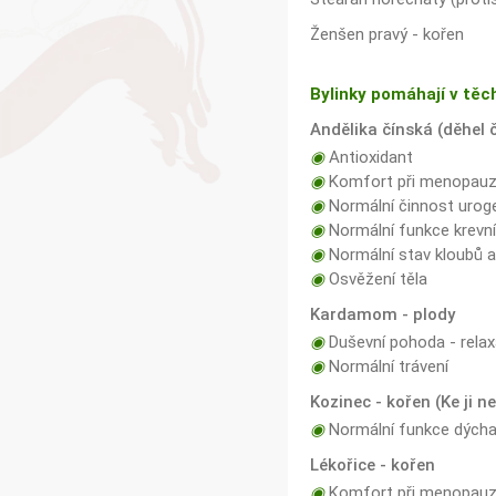
Ženšen pravý - kořen
Bylinky pomáhají v těc
Andělika čínská (děhel 
◉
Antioxidant
◉
Komfort při menopau
◉
Normální činnost urog
◉
Normální funkce krevní
◉
Normální stav kloubů 
◉
Osvěžení těla
Kardamom - plody
◉
Duševní pohoda - rela
◉
Normální trávení
Kozinec - kořen (Ke ji ne
◉
Normální funkce dých
Lékořice - kořen
◉
Komfort při menopau