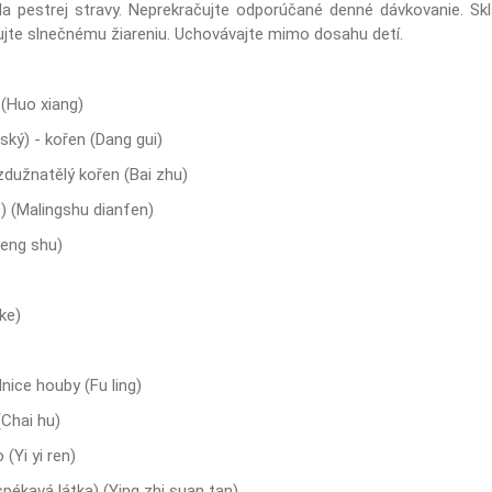
da pestrej stravy. Neprekračujte odporúčané denné dávkovanie. Skl
vujte slnečnému žiareniu. Uchovávajte mimo dosahu detí.
 (Huo xiang)
ský) - kořen (Dang gui)
zdužnatělý kořen (Bai zhu)
) (Malingshu dianfen)
meng shu)
 ke)
nice houby (Fu ling)
(Chai hu)
(Yi yi ren)
pékavá látka) (Ying zhi suan tan)