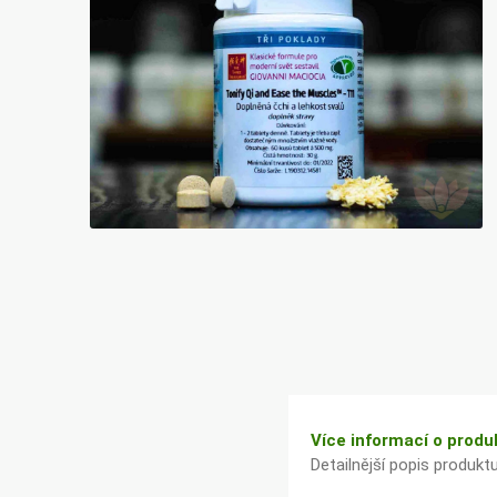
Bylinky TČM
G&G
Ecce Vita
Vitamins
s.r.o.
Ostatní
Více informací o produ
Detailnější popis produkt