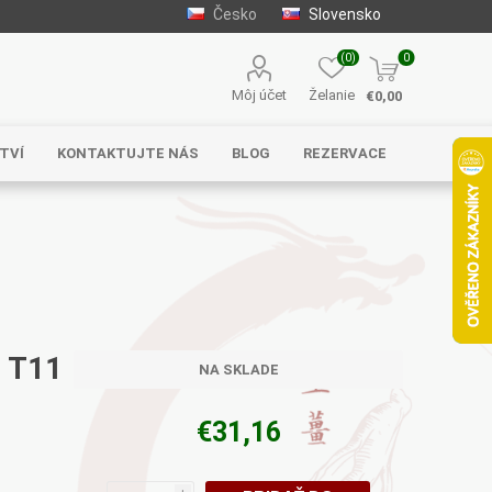
Česko
Slovensko
(0)
0
Môj účet
Želanie
€0,00
TVÍ
KONTAKTUJTE NÁS
BLOG
REZERVACE
Solgar
MycoMedica
Serafin –
byliny s.r.o.
- T11
NA SKLADE
€31,16
Energy
EVEREST
Henan Wanxi