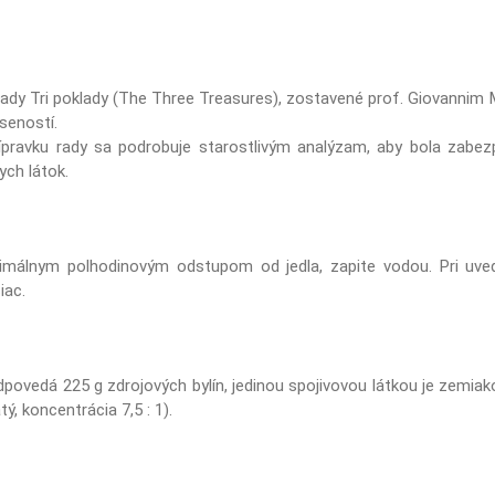
 rady Tri poklady (The Three Treasures), zostavené prof. Giovannim
úseností.
pravku rady sa podrobuje starostlivým analýzam, aby bola zabe
ych látok.
nimálnym polhodinovým odstupom od jedla, zapite vodou. Pri uve
iac.
odpovedá 225 g zdrojových bylín, jedinou spojivovou látkou je zemia
ý, koncentrácia 7,5 : 1).