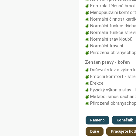
◉
Kontrola tělesné hmot
◉
Menopauzální komfor
◉
Normální činnost kard
◉
Normální funkce dých
◉
Normální funkce střevn
◉
Normální stav kloubů
◉
Normální trávení
◉
Přirozená obranyschop
Ženšen pravý - kořen
◉
Duševní stav a výkon k
◉
Emoční komfort - stre
◉
Erekce
◉
Fyzický výkon a stav -
◉
Metabolismus sachari
◉
Přirozená obranyschop
Rameno
Konečník
Duše
Pracujete ho