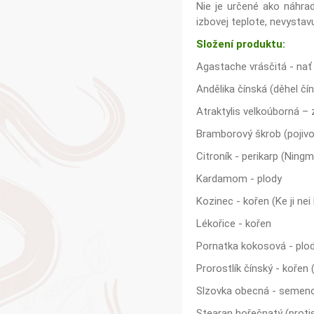
Nie je určené ako náhra
izbovej teplote, nevysta
Složení produktu:
Agastache vrásčitá - nať
Andělika čínská (děhel čín
Atraktylis velkoúborná – 
Bramborový škrob (pojivo
Citroník - perikarp (Ning
Kardamom - plody
Kozinec - kořen (Ke ji nei
Lékořice - kořen
Pornatka kokosová - plod
Prorostlík čínský - kořen 
Slzovka obecná - semeno 
Stearan hořečnatý (protis