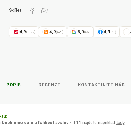
Pharma
kořenář
Sdílet
4,9
4,9
5,0
4,9
(1137)
(525)
(55)
(41)
Lavylites
Bylinné
Lakshmi-
Korejský
kapky
Narayan
ženšen
POPIS
RECENZE
KONTAKTUJTE NÁS
ktu:
u
Doplnenie čchi a ľahkosť svalov - T11
najdete například
tady
.