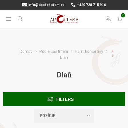
info@apotekatcm.cz
+420 728 715 916
0
Domov
Podle částí těla
Horní končetiny
Dlaň
Dlaň
FILTERS