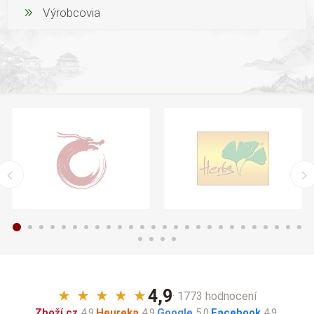
Výrobcovia
4,9
★
★
★
★
★
· 1773 hodnocení
Zboží.cz
4,9
·
Heureka
4,9
·
Google
5,0
·
Facebook
4,9
·