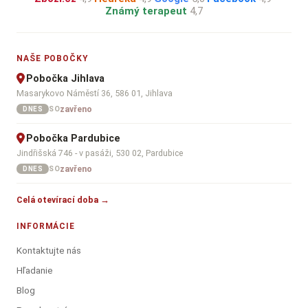
Známý terapeut
4,7
NAŠE POBOČKY
Pobočka Jihlava
Masarykovo Náměstí 36, 586 01, Jihlava
zavřeno
SO
DNES
Pobočka Pardubice
Jindřišská 746 - v pasáži, 530 02, Pardubice
zavřeno
SO
DNES
Celá otevírací doba →
INFORMÁCIE
Kontaktujte nás
Hľadanie
Blog