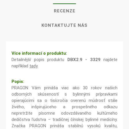
RECENZE
KONTAKTUJTE NÁS
Více informací o produktu:
Detailnější popis produktu
DBX2.9 - 3329
najdete
například
tady
.
Popis:
PRAGON Vám prináša viac ako 30 rokov našich
odborných skúseností s bylinnými prípravkami
opierajúcimi sa o tisícročia overenú múdrosť stále
živého, inšpirujúceho a prospešného odkazu
nepretržite písomne odovzdávaného kultúrneho
dedičstva ľudstva – tradičnej čínskej bylinné medicíny.
Značka PRAGON prináša stabilnú vysokú kvalitu,