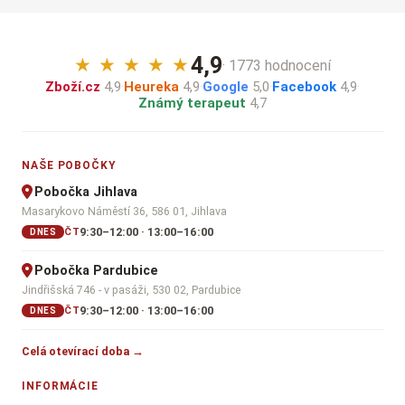
4,9
★
★
★
★
★
· 1773 hodnocení
Zboží.cz
4,9
·
Heureka
4,9
·
Google
5,0
·
Facebook
4,9
·
Známý terapeut
4,7
NAŠE POBOČKY
Pobočka Jihlava
Masarykovo Náměstí 36, 586 01, Jihlava
9:30–12:00 · 13:00–16:00
ČT
DNES
Pobočka Pardubice
Jindřišská 746 - v pasáži, 530 02, Pardubice
9:30–12:00 · 13:00–16:00
ČT
DNES
Celá otevírací doba →
INFORMÁCIE