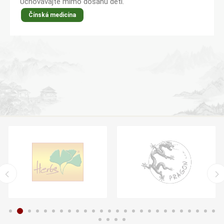
Uchovávajte mimo dosahu detí.
Čínská medicína