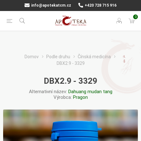
info@apotekatcm.cz
+420 728 715 916
0
Domov
Podle druhu
Čínská medicína
DBX2.9 - 3329
DBX2.9 - 3329
Alternativní název:
Dahuang mudan tang
Výrobca:
Pragon