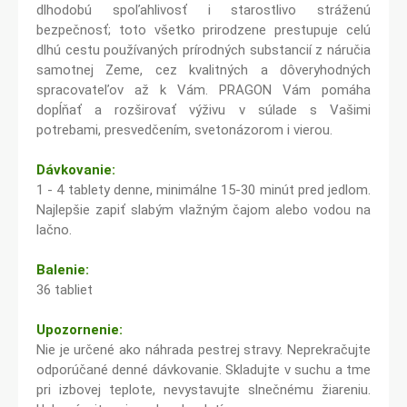
dlhodobú spoľahlivosť i starostlivo stráženú
bezpečnosť; toto všetko prirodzene prestupuje celú
dlhú cestu používaných prírodných substancií z náručia
samotnej Zeme, cez kvalitných a dôveryhodných
spracovateľov až k Vám. PRAGON Vám pomáha
dopĺňať a rozširovať výživu v súlade s Vašimi
potrebami, presvedčením, svetonázorom i vierou.
Dávkovanie:
1 - 4 tablety denne, minimálne 15-30 minút pred jedlom.
Najlepšie zapiť slabým vlažným čajom alebo vodou na
lačno.
Balenie:
36 tabliet
Upozornenie:
Nie je určené ako náhrada pestrej stravy. Neprekračujte
odporúčané denné dávkovanie. Skladujte v suchu a tme
pri izbovej teplote, nevystavujte slnečnému žiareniu.