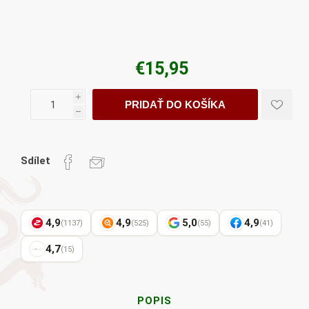
€15,95
i
PRIDAŤ DO KOŠÍKA
h
Sdílet
4,9
4,9
5,0
4,9
(1137)
(525)
(55)
(41)
4,7
(15)
POPIS