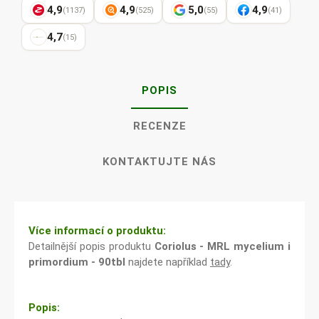
4,9
4,9
5,0
4,9
(1137)
(525)
(55)
(41)
4,7
(15)
POPIS
RECENZE
KONTAKTUJTE NÁS
Více informací o produktu:
Detailnější popis produktu
Coriolus - MRL mycelium i
primordium - 90tbl
najdete například
tady
.
Popis: