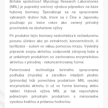
Britská spoločnosť Mycology Research Laboratories
(MRL) je popredný svetový výrobca prípravkov na báze
hubovej biomasy. Špecializuje sa na spracovanie
vybraných druhov húb, ktoré sa v Číne a Japonsku
používajú po tisíce rokov ako cenený prírodný
prostriedok na obohatenie výživy.
Pri produkcii tejto biomasy nedochádza k nežiaducemu
posunu účinkov ako pri extraktoch, koncentrátoch, či
lyofilizácii - sušení vo vákuu pomocou mrazu. Výsledný
prípravok svojou aktivitou zodpovedá zdrojovej hube a
je unikátnym produktom so zachovanou enzymatickou
aktivitou v prírodnej - nekoncentrovanej forme.
Patentovaná technológia šetrného spracovania
podhubia (mycélia) a zárodkov mladých plodníc
(primordia) húb ponecháva produktom MRL vysokú
enzymatickú aktivitu, či už vo forme biomasy, alebo
tabliet. Hubová výživa MRL je tak nepochybne
jedinečným prírodným produktom s mimoriadne
vysokou kvalitou a pridanou hodnotou.