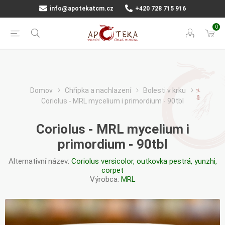
info@apotekatcm.cz
+420 728 715 916
0
Domov
Chřipka a nachlazení
Bolesti v krku
Coriolus - MRL mycelium i primordium - 90tbl
Coriolus - MRL mycelium i
primordium - 90tbl
Alternativní název:
Coriolus versicolor, outkovka pestrá, yunzhi,
corpet
Výrobca:
MRL