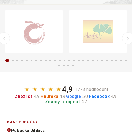
4,9
★
★
★
★
★
· 1773 hodnocení
Zboží.cz
4,9
·
Heureka
4,9
·
Google
5,0
·
Facebook
4,9
·
Známý terapeut
4,7
NAŠE POBOČKY
Pobočka Jihlava