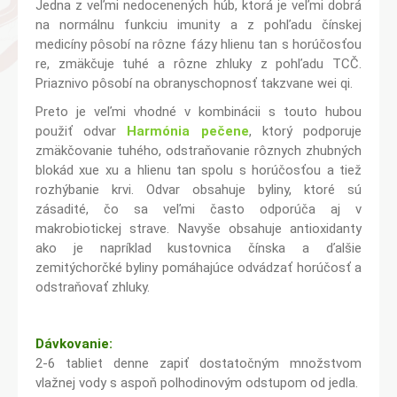
Jedna z veľmi nedocenených húb, ktorá je veľmi dobrá
na normálnu funkciu imunity a z pohľadu čínskej
medicíny pôsobí na rôzne fázy hlienu tan s horúčosťou
re, zmäkčuje tuhé a rôzne zhluky z pohľadu TCČ.
Priaznivo pôsobí na obranyschopnosť takzvane wei qi.
Preto je veľmi vhodné v kombinácii s touto hubou
použiť odvar
Harmónia pečene
, ktorý podporuje
zmäkčovanie tuhého, odstraňovanie rôznych zhubných
blokád xue xu a hlienu tan spolu s horúčosťou a tiež
rozhýbanie krvi. Odvar obsahuje byliny, ktoré sú
zásadité, čo sa veľmi často odporúča aj v
makrobiotickej strave. Navyše obsahuje antioxidanty
ako je napríklad kustovnica čínska a ďalšie
zemitýchorčké byliny pomáhajúce odvádzať horúčosť a
odstraňovať zhluky.
Dávkovanie:
2-6 tabliet denne zapiť dostatočným množstvom
vlažnej vody s aspoň polhodinovým odstupom od jedla.