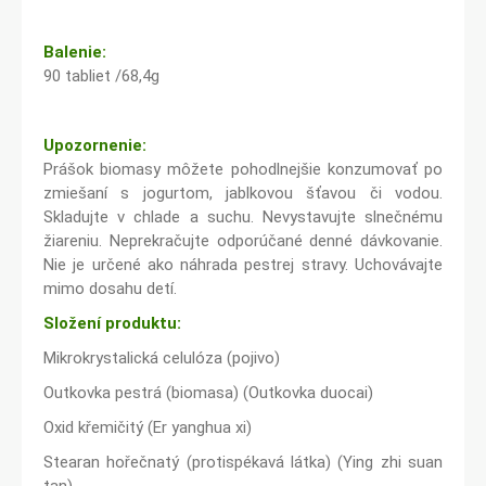
Balenie:
90 tabliet /68,4g
Upozornenie:
Prášok biomasy môžete pohodlnejšie konzumovať po
zmiešaní s jogurtom, jablkovou šťavou či vodou.
Skladujte v chlade a suchu. Nevystavujte slnečnému
žiareniu. Neprekračujte odporúčané denné dávkovanie.
Nie je určené ako náhrada pestrej stravy. Uchovávajte
mimo dosahu detí.
Složení produktu:
Mikrokrystalická celulóza (pojivo)
Outkovka pestrá (biomasa) (Outkovka duocai)
Oxid křemičitý (Er yanghua xi)
Stearan hořečnatý (protispékavá látka) (Ying zhi suan