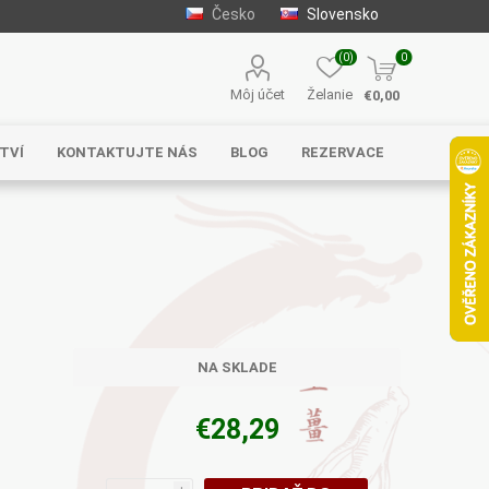
Česko
Slovensko
(0)
0
Môj účet
Želanie
€0,00
TVÍ
KONTAKTUJTE NÁS
BLOG
REZERVACE
Solgar
MycoMedica
Serafin –
byliny s.r.o.
NA SKLADE
€28,29
Energy
EVEREST
Henan Wanxi