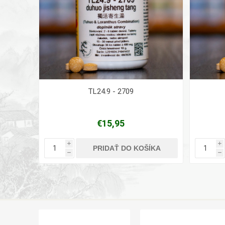
TL24.9 - 2709
€15,95
i
i
PRIDAŤ DO KOŠÍKA
h
h