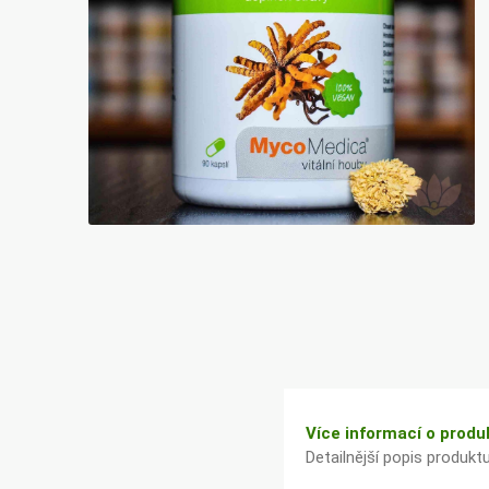
Bylinky TČM
G&G
Ecce Vita
Vitamins
s.r.o.
Ostatní
Více informací o produ
Detailnější popis produkt