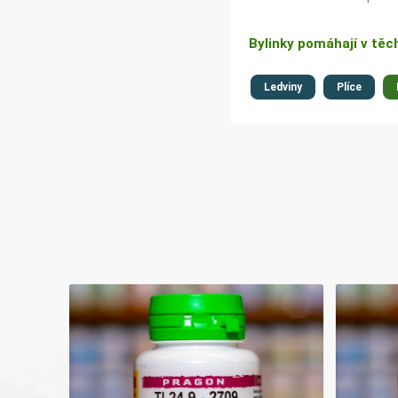
Bylinky pomáhají v těc
Ledviny
Plíce