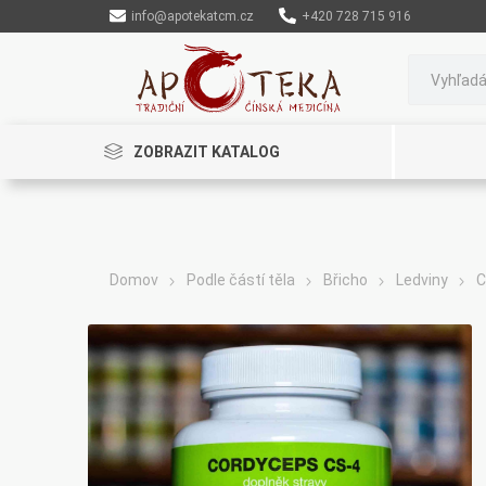
info@apotekatcm.cz
+420 728 715 916
ZOBRAZIT KATALOG
Domov
Podle částí těla
Břicho
Ledviny
C
Rinenkai
TCM Herbs
Maciocia
Cannaderm
Henep
Organic India