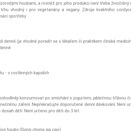
izorodými houbami, a rovněž pro jeho produkci není třeba živočišný 
trhu vhodný i pro vegetariány a vegany. Zdroje kvalitního cordyc
mácí spotřeby.
í denně (je vhodné poradit se s lékařem či praktikem čínské medicí
 denně
tu - v rostlinných kapslích
hodlněji konzumovat po smíchání s jogurtem, jablečnou šťávou či 
unečnímu záření. Nepřekračujte doporučené denní dávkování. Není u
dosah dětí. Není určeno pro děti do 3 let.
ice houby (Dong chong xia cao)