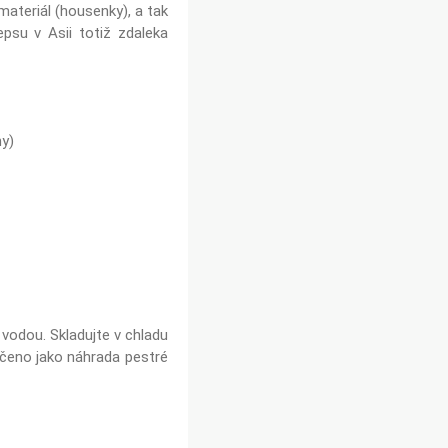
materiál (housenky), a tak
epsu v Asii totiž zdaleka
ny)
vodou. Skladujte v chladu
rčeno jako náhrada pestré