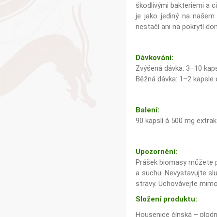
škodlivými bakteriemi a c
je jako jediný na našem 
nestačí ani na pokrytí do
Dávkování:
Zvýšená dávka: 3–10 kapsl
Běžná dávka: 1–2 kapsle
Balení:
90 kapslí á 500 mg extrak
Upozornění:
Prášek biomasy můžete po
a suchu. Nevystavujte sl
stravy. Uchovávejte mimo 
Složení produktu:
Housenice čínská – plodn