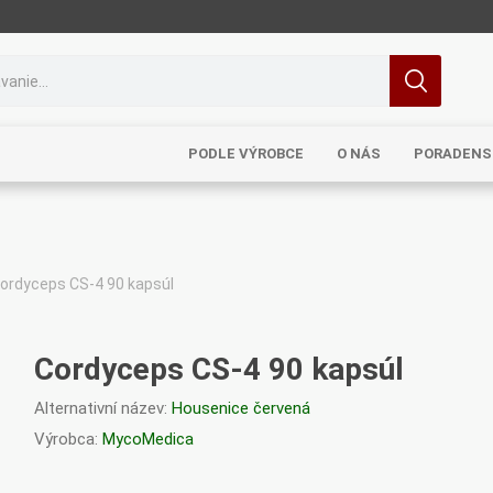
PODLE VÝROBCE
O NÁS
PORADENS
ordyceps CS-4 90 kapsúl
MRL
TCM
Pragon
Sinecura
Bohemia
Cordyceps CS-4 90 kapsúl
Alternativní název:
Housenice červená
Výrobca:
MycoMedica
Royal
Dědek
Elixirs & Co
Cereus