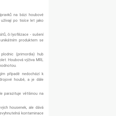
ípravků na bázi houbové
žívají po tisíce let jako
ů, či lyofilizace - sušení
e unikátním produktem se
plodnic (primordia) hub
blet. Houbová výživa MRL
 hodnotou.
jím případě nedochází k
drojové houbě, a je dále
 parazituje většinou na
vých housenek, ale dává
k nevyhnutelná kontaminace