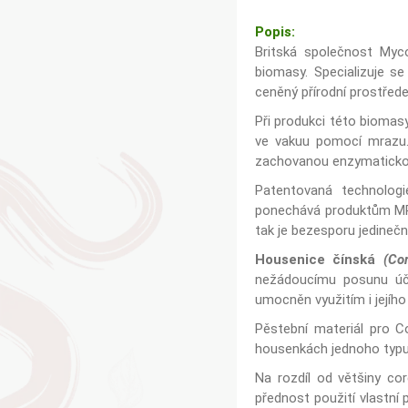
Popis:
Britská společnost Myc
biomasy. Specializuje se
ceněný přírodní prostřede
Při produkci této biomasy
ve vakuu pomocí mrazu. 
zachovanou enzymatickou 
Patentovaná technologi
ponechává produktům MRL
tak je bezesporu jedine
Housenice čínská
(Co
nežádoucímu posunu účin
umocněn využitím i jejíh
Pěstební materiál pro 
housenkách jednoho typ
Na rozdíl od většiny c
přednost použití vlastní 