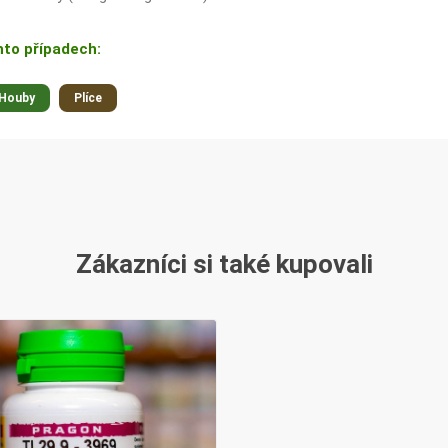
hto případech:
Houby
Plíce
Zákazníci si také kupovali