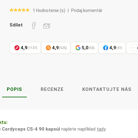
Pharma
kořenář
1 Hodnotenie (s)
|
Pridaj komentár
Sdílet
Lavylites
Bylinné
Lakshmi-
Korejský
kapky
Narayan
ženšen
4,9
4,9
5,0
4,9
(1137)
(525)
(55)
(41)
POPIS
RECENZE
KONTAKTUJTE NÁS
ktu:
u
Cordyceps CS-4 90 kapsúl
najdete například
tady
.