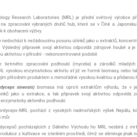
ology Research Laboratories (MRL) je přední světový výrobce př
 na zpracování vybraných druhů hub, které se v Číně a Japonsku u
k k obohacení výživy.
 nedochází k nežádoucímu posunu účinků jako u extraktů, koncentrát
Výsledný přípravek svojí aktivitou odpovídá zdrojové houbě a j
aktivitou v přírodní - nekoncentrované podobě.
e šetrného zpracování podhoubí (mycelia) a zárodků mladých 
 vysokou enzymatickou aktivitu ať již ve formě biomasy, nebo ta
čným přírodním produktem s mimořádně vysokou kvalitou a přidanou
rdyceps sinensis)
biomasa má oproti extraktům výhodu, že v je
ků jako u extrakce, a tak přípravek svojí aktivitou odpovídá z
o enzymaticky aktivního podhoubí.
Cordyceps-MRL pochází z vysokých nadmořských výšek Nepálu, kde
u můr.
ordycepsů pocházejících z Dálného Východu ho MRL nesbírá z mrt
produkce z kultivace ve sterilním prostředí, čímž se eliminuje jina