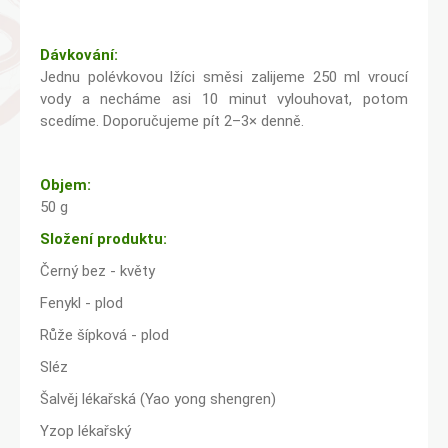
Dávkování:
Jednu polévkovou lžíci směsi zalijeme 250 ml vroucí
vody a necháme asi 10 minut vylouhovat, potom
scedíme. Doporučujeme pít 2–3× denně.
Objem:
50 g
Složení produktu:
Černý bez - květy
Fenykl - plod
Růže šípková - plod
Sléz
Šalvěj lékařská (Yao yong shengren)
Yzop lékařský