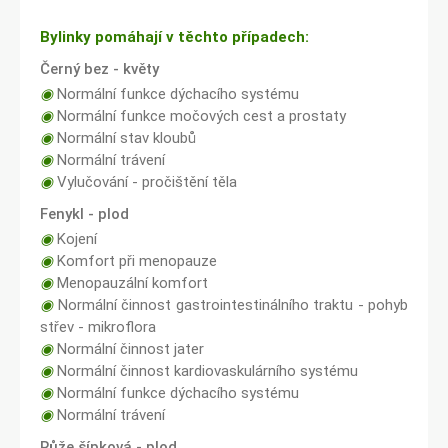
Bylinky pomáhají v těchto případech:
Černý bez - květy
◉
Normální funkce dýchacího systému
◉
Normální funkce močových cest a prostaty
◉
Normální stav kloubů
◉
Normální trávení
◉
Vylučování - pročištění těla
Fenykl - plod
◉
Kojení
◉
Komfort při menopauze
◉
Menopauzální komfort
◉
Normální činnost gastrointestinálního traktu - pohyb
střev - mikroflora
◉
Normální činnost jater
◉
Normální činnost kardiovaskulárního systému
◉
Normální funkce dýchacího systému
◉
Normální trávení
Růže šípková - plod