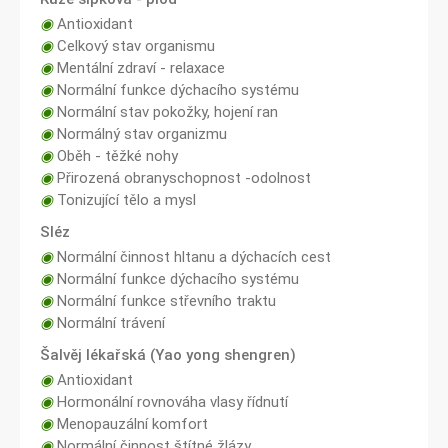
◉
Antioxidant
◉
Celkový stav organismu
◉
Mentální zdraví - relaxace
◉
Normální funkce dýchacího systému
◉
Normální stav pokožky, hojení ran
◉
Normálný stav organizmu
◉
Oběh - těžké nohy
◉
Přirozená obranyschopnost -odolnost
◉
Tonizující tělo a mysl
Sléz
◉
Normální činnost hltanu a dýchacích cest
◉
Normální funkce dýchacího systému
◉
Normální funkce střevního traktu
◉
Normální trávení
Šalvěj lékařská (Yao yong shengren)
◉
Antioxidant
◉
Hormonální rovnováha vlasy řídnutí
◉
Menopauzální komfort
◉
Normální činnost štítné žlázy