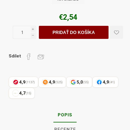
€2,54
i
PRIDAŤ DO KOŠÍKA
h
Sdílet
4,9
4,9
5,0
4,9
(1137)
(525)
(55)
(41)
4,7
(15)
POPIS
RECENZE