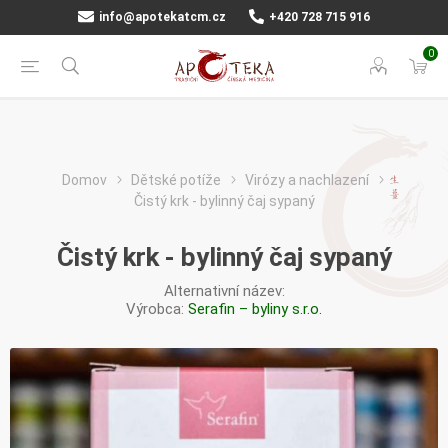
info@apotekatcm.cz
+420 728 715 916
0
Domov
Dětské potíže
Virózy a nachlazení
Čistý krk - bylinný čaj sypaný
Čistý krk - bylinný čaj sypaný
Alternativní název:
Výrobca:
Serafin – byliny s.r.o.