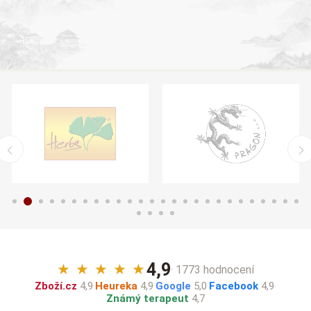
4,9
★
★
★
★
★
· 1773 hodnocení
Zboží.cz
4,9
·
Heureka
4,9
·
Google
5,0
·
Facebook
4,9
·
Známý terapeut
4,7