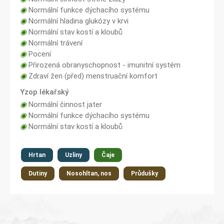
◉
Normální funkce dýchacího systému
◉
Normální hladina glukózy v krvi
◉
Normální stav kostí a kloubů
◉
Normální trávení
◉
Pocení
◉
Přirozená obranyschopnost - imunitní systém
◉
Zdraví žen (před) menstruační komfort
Yzop lékařský
◉
Normální činnost jater
◉
Normální funkce dýchacího systému
◉
Normální stav kostí a kloubů
Hrtan
Uzliny
Čaje
Dutiny
Nosohltan, nos
Průdušky