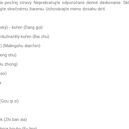
da pestrej stravy. Neprekračujte odporúčané denné dávkovanie. Skl
vujte slnečnému žiareniu. Uchovávajte mimo dosahu detí.
ský) - kořen (Dang gui)
zdužnatělý kořen (Bai zhu)
) (Malingshu dianfen)
meng shu)
(Du zhong)
zao)
a
(Gou qi zi)
k (Zhi ban xia)
nice houby (Fu ling)