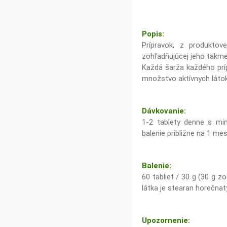
Popis:
Prípravok, z produktov
zohľadňujúcej jeho takme
Každá šarža každého prí
množstvo aktívnych látok
Dávkovanie:
1-2 tablety denne s mi
balenie približne na 1 mes
Balenie:
60 tabliet / 30 g (30 g z
látka je stearan horečnatý
Upozornenie: