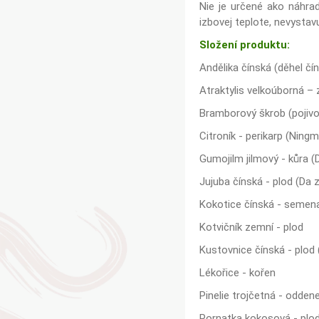
Nie je určené ako náhra
izbovej teplote, nevysta
Složení produktu:
Andělika čínská (děhel čín
Atraktylis velkoúborná – 
Bramborový škrob (pojivo
Citroník - perikarp (Ning
Gumojilm jilmový - kůra 
Jujuba čínská - plod (Da 
Kokotice čínská - semen
Kotvičník zemní - plod
Kustovnice čínská - plod 
Lékořice - kořen
Pinelie trojčetná - oddene
Pornatka kokosová - plod