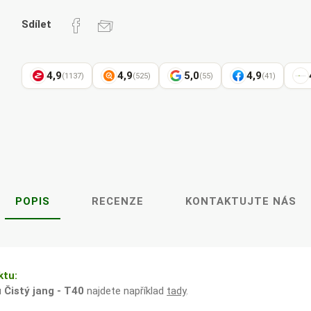
Pharma
kořenář
Sdílet
4,9
4,9
5,0
4,9
(1137)
(525)
(55)
(41)
Lavylites
Bylinné
Lakshmi-
Korejský
kapky
Narayan
ženšen
POPIS
RECENZE
KONTAKTUJTE NÁS
ktu:
u
Čistý jang - T40
najdete například
tady
.