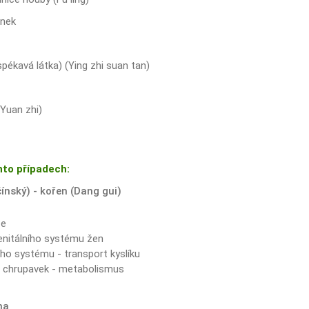
enek
pékavá látka) (Ying zhi suan tan)
(Yuan zhi)
hto případech:
čínský) - kořen (Dang gui)
ze
enitálního systému žen
ho systému - transport kyslíku
a chrupavek - metabolismus
na