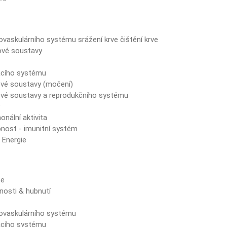
ovaskulárního systému srážení krve čištění krve
ové soustavy
ů
acího systému
vé soustavy (močení)
vé soustavy a reprodukčního systému
y
nální aktivita
nost - imunitní systém
 Energie
ze
nosti & hubnutí
t
iovaskulárního systému
acího systému