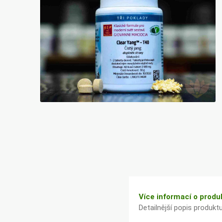
Bylinky TČM
G&G
Ecce Vita
Vitamins
s.r.o.
Ostatní
Více informací o produ
Detailnější popis produkt