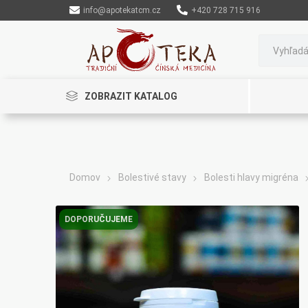
info@apotekatcm.cz
+420 728 715 916
ZOBRAZIT KATALOG
Domov
Bolestivé stavy
Bolesti hlavy migréna
Rinenkai
TCM Herbs
Maciocia
DOPORUČUJEME
Cannaderm
Henep
Organic India