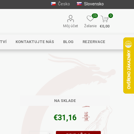
Česko
Slovensko
(0)
0
Môj účet
Želanie
€0,00
TVÍ
KONTAKTUJTE NÁS
BLOG
REZERVACE
Solgar
MycoMedica
Serafin –
byliny s.r.o.
NA SKLADE
€31,16
Energy
EVEREST
Henan Wanxi