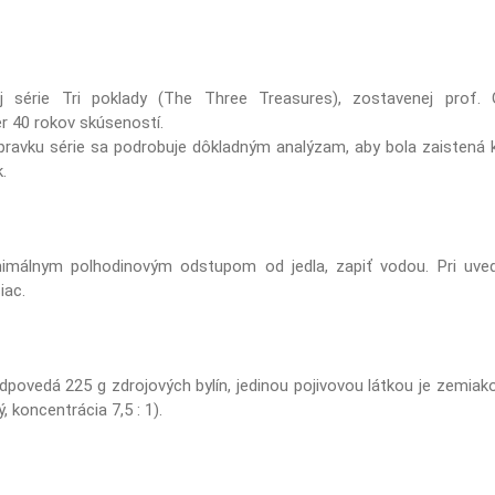
ej série Tri poklady (The Three Treasures), zostavenej prof
r 40 rokov skúseností.
pravku série sa podrobuje dôkladným analýzam, aby bola zaistená k
.
nimálnym polhodinovým odstupom od jedla, zapiť vodou. Pri uve
iac.
odpovedá 225 g zdrojových bylín, jedinou pojivovou látkou je zemiak
, koncentrácia 7,5 : 1).