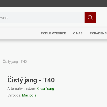
PODLE VÝROBCE
O NÁS
PORADENS
Čistý jang - T40
MRL
TCM
Pragon
Sinecura
Bohemia
Čistý jang - T40
Alternativní název:
Clear Yang
Výrobca:
Maciocia
Royal
Dědek
Elixirs & Co
Cereus