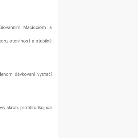
. Giovannim Maciociom a
onzistentnosť a stabilné
denom dávkovaní vystačí
ový škrob, protihrudkujúca