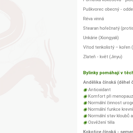
Puškvorec obecný - odd
Réva vinná
Stearan hořečnatý (protis
Unkárie (Xiongyali)
Vítod tenkolistý – kořen 
Zlateň - květ (Jinyu)
Bylinky pomáhají v těc
Andělika čínská (děhel 
◉
Antioxidant
◉
Komfort při menopau
◉
Normální činnost urog
◉
Normální funkce krevní
◉
Normální stav kloubů 
◉
Osvěžení těla
Kokotice čínská - seme