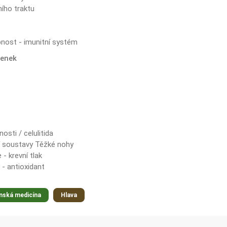
ího traktu
nost - imunitní systém
denek
sti / celulitida
í soustavy Těžké nohy
- krevní tlak
- antioxidant
nská medicína
Hlava