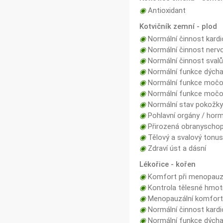
◉
Antioxidant
Kotvičník zemní - plod
◉
Normální činnost kardi
◉
Normální činnost nerv
◉
Normální činnost sval
◉
Normální funkce dých
◉
Normální funkce močo
◉
Normální funkce močo
◉
Normální stav pokožk
◉
Pohlavní orgány / hormo
◉
Přirozená obranyschop
◉
Tělový a svalový tonus
◉
Zdraví úst a dásní
Lékořice - kořen
◉
Komfort při menopau
◉
Kontrola tělesné hmot
◉
Menopauzální komfor
◉
Normální činnost kard
◉
Normální funkce dých