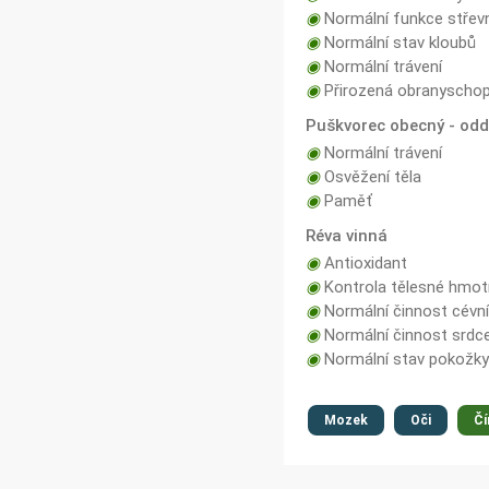
◉
Normální funkce střevn
◉
Normální stav kloubů
◉
Normální trávení
◉
Přirozená obranyschop
Puškvorec obecný - od
◉
Normální trávení
◉
Osvěžení těla
◉
Paměť
Réva vinná
◉
Antioxidant
◉
Kontrola tělesné hmotno
◉
Normální činnost cévn
◉
Normální činnost srdce 
◉
Normální stav pokožky 
Mozek
Oči
Čí