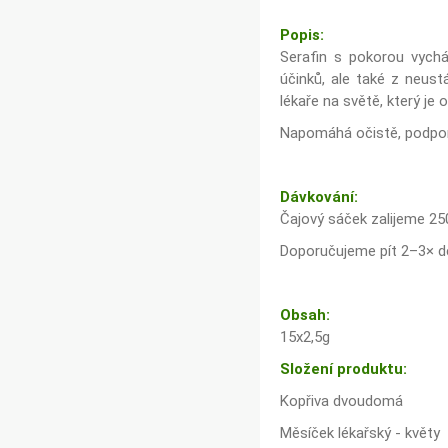
Popis:
Serafin s pokorou vycház
účinků, ale také z neust
lékaře na světě, který je 
Napomáhá očistě, podporuj
Dávkování:
Čajový sáček zalijeme 2
Doporučujeme pít 2–3× d
Obsah:
15x2,5g
Složení produktu:
Kopřiva dvoudomá
Měsíček lékařský - květy