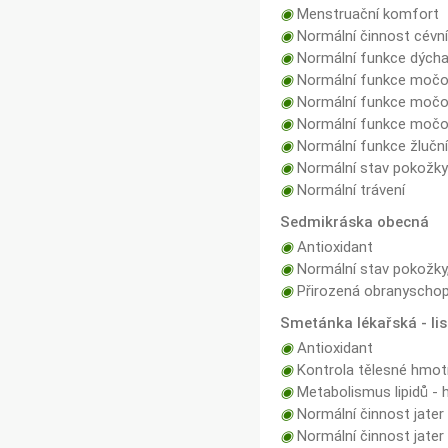
◉
Menstruační komfort
◉
Normální činnost cévn
◉
Normální funkce dých
◉
Normální funkce močo
◉
Normální funkce močov
◉
Normální funkce močov
◉
Normální funkce žlučn
◉
Normální stav pokožk
◉
Normální trávení
Sedmikráska obecná
◉
Antioxidant
◉
Normální stav pokožky,
◉
Přirozená obranyschop
Smetánka lékařská - lis
◉
Antioxidant
◉
Kontrola tělesné hmot
◉
Metabolismus lipidů - h
◉
Normální činnost jater
◉
Normální činnost jater 