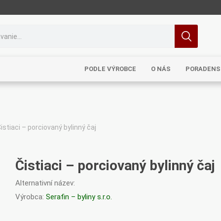
PODLE VÝROBCE
O NÁS
PORADENS
istiaci – porciovaný bylinný čaj
MRL
TCM
Pragon
Sinecura
Bohemia
Čistiaci – porciovaný bylinný čaj
Alternativní název:
Výrobca:
Serafin – byliny s.r.o.
Royal
Dědek
Elixirs & Co
Cereus