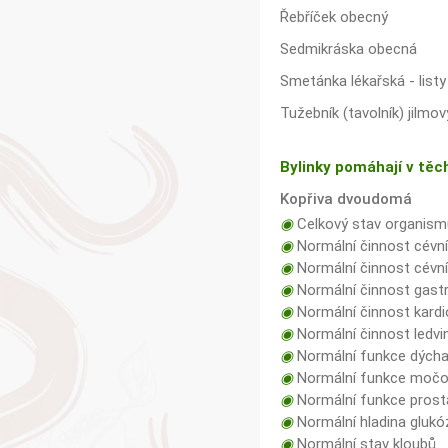
Řebříček obecný
Sedmikráska obecná
Smetánka lékařská - listy
Tužebník (tavolník) jilmov
Bylinky pomáhají v těc
Kopřiva dvoudomá
◉
Celkový stav organism
◉
Normální činnost cévn
◉
Normální činnost cévn
◉
Normální činnost gastro
◉
Normální činnost kard
◉
Normální činnost ledvin
◉
Normální funkce dých
◉
Normální funkce močov
◉
Normální funkce prost
◉
Normální hladina glukóz
◉
Normální stav kloubů