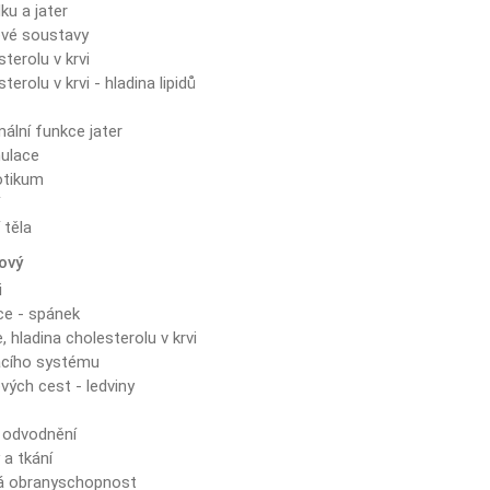
ku a jater
vé soustavy
terolu v krvi
erolu v krvi - hladina lipidů
ální funkce jater
mulace
otikum
í
 těla
mový
i
ce - spánek
 hladina cholesterolu v krvi
acího systému
ých cest - ledviny
 odvodnění
a tkání
ná obranyschopnost