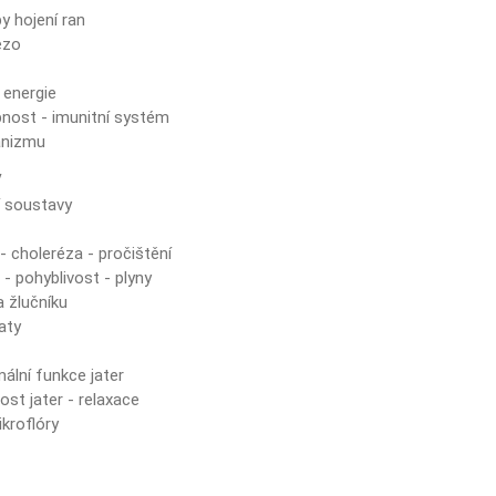
y hojení ran
ezo
 energie
nost - imunitní systém
anizmu
y
í soustavy
- choleréza - pročištění
- pohyblivost - plyny
a žlučníku
aty
ální funkce jater
ost jater - relaxace
kroflóry