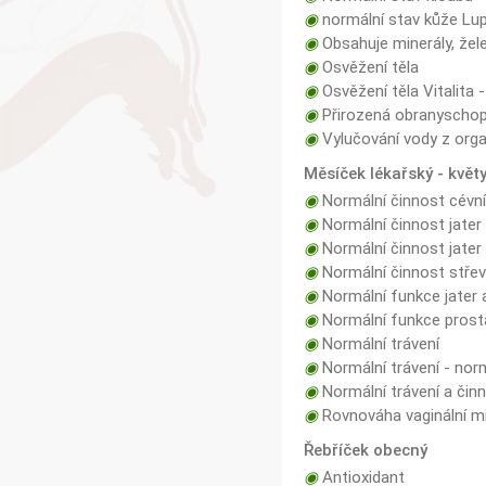
◉
normální stav kůže Lup
◉
Obsahuje minerály, žel
◉
Osvěžení těla
◉
Osvěžení těla Vitalita -
◉
Přirozená obranyschop
◉
Vylučování vody z org
Měsíček lékařský - květ
◉
Normální činnost cévn
◉
Normální činnost jater
◉
Normální činnost jater 
◉
Normální činnost střev 
◉
Normální funkce jater 
◉
Normální funkce prost
◉
Normální trávení
◉
Normální trávení - norm
◉
Normální trávení a činn
◉
Rovnováha vaginální mi
Řebříček obecný
◉
Antioxidant