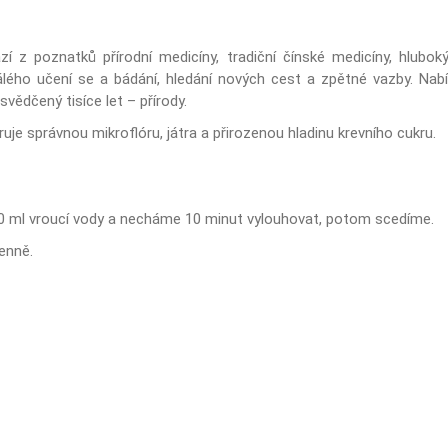
í z poznatků přírodní medicíny, tradiční čínské medicíny, hlubokýc
álého učení se a bádání, hledání nových cest a zpětné vazby. Nabí
osvědčený tisíce let – přírody.
e správnou mikroflóru, játra a přirozenou hladinu krevního cukru.
50 ml vroucí vody a necháme 10 minut vylouhovat, potom scedíme.
enně.