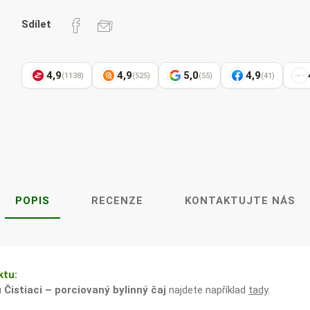
Pharma
kořenář
Sdílet
4,9
4,9
5,0
4,9
(1138)
(525)
(55)
(41)
Lavylites
Bylinné
Lakshmi-
Korejský
kapky
Narayan
ženšen
POPIS
RECENZE
KONTAKTUJTE NÁS
ktu:
u
Čistiaci – porciovaný bylinný čaj
najdete například
tady
.