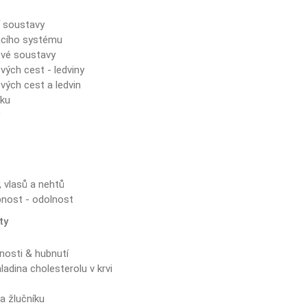
í soustavy
acího systému
vé soustavy
ých cest - ledviny
ých cest a ledvin
íku
y
 vlasů a nehtů
nost - odolnost
ty
nosti & hubnutí
ladina cholesterolu v krvi
a žlučníku