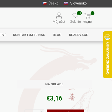
Česko
Slovensko
(0)
0
Môj účet
Želanie
€0,00
TVÍ
KONTAKTUJTE NÁS
BLOG
REZERVACE
Solgar
MycoMedica
Serafin –
byliny s.r.o.
NA SKLADE
€3,16
Energy
EVEREST
Henan Wanxi