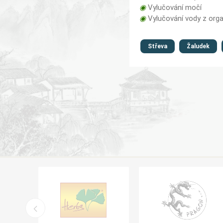
◉
Vylučování močí
◉
Vylučování vody z org
Střeva
Žaludek