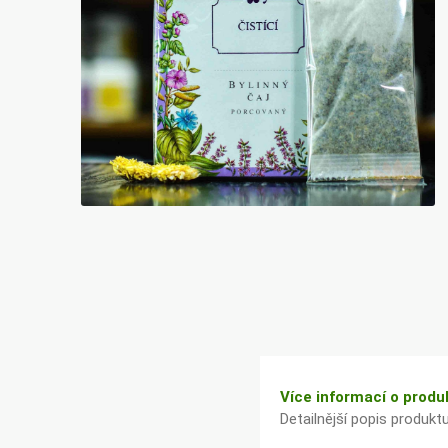
Bylinky TČM
G&G
Ecce Vita
Vitamins
s.r.o.
Ostatní
Více informací o produ
Detailnější popis produkt