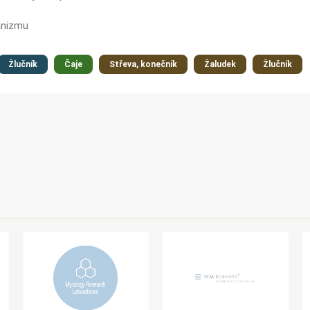
anizmu
Žlučník
Čaje
Střeva, konečník
Žaludek
Žlučník