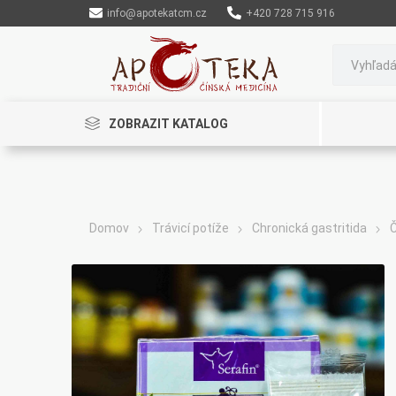
info@apotekatcm.cz
+420 728 715 916
ZOBRAZIT KATALOG
Domov
Trávicí potíže
Chronická gastritida
Č
Rinenkai
TCM Herbs
Maciocia
Cannaderm
Henep
Organic India