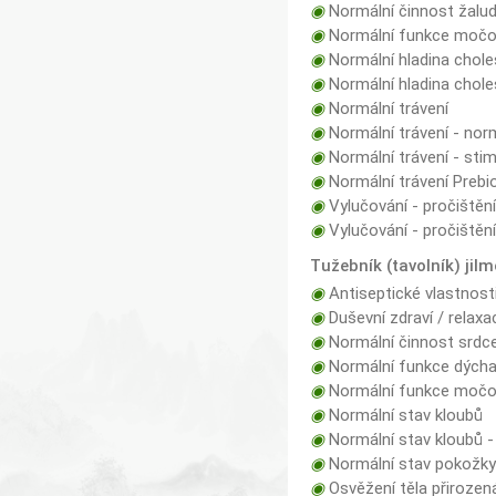
◉
Normální činnost žalud
◉
Normální funkce močo
◉
Normální hladina choles
◉
Normální hladina cholest
◉
Normální trávení
◉
Normální trávení - norm
◉
Normální trávení - sti
◉
Normální trávení Prebi
◉
Vylučování - pročištěn
◉
Vylučování - pročištění
Tužebník (tavolník) jil
◉
Antiseptické vlastnost
◉
Duševní zdraví / relaxa
◉
Normální činnost srdce,
◉
Normální funkce dých
◉
Normální funkce močov
◉
Normální stav kloubů
◉
Normální stav kloubů -
◉
Normální stav pokožky 
◉
Osvěžení těla přiroze