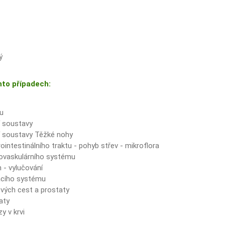
ý
hto případech:
u
í soustavy
í soustavy Těžké nohy
intestinálního traktu - pohyb střev - mikroflora
iovaskulárního systému
 - vylučování
acího systému
ých cest a prostaty
aty
y v krvi