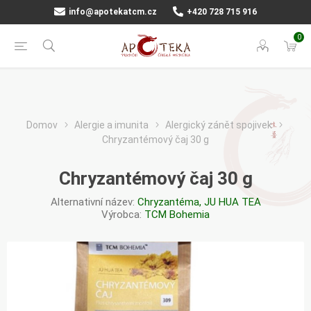
info@apotekatcm.cz
+420 728 715 916
0
Domov
Alergie a imunita
Alergický zánět spojivek
Chryzantémový čaj 30 g
Chryzantémový čaj 30 g
Alternativní název:
Chryzantéma, JU HUA TEA
Výrobca:
TCM Bohemia