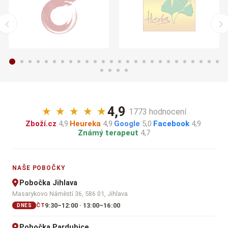
4,9
★
★
★
★
★
· 1773 hodnocení
Zboží.cz
4,9
·
Heureka
4,9
·
Google
5,0
·
Facebook
4,9
·
Známý terapeut
4,7
NAŠE POBOČKY
Pobočka Jihlava
Masarykovo Náměstí 36, 586 01, Jihlava
9:30–12:00 · 13:00–16:00
ČT
DNES
Pobočka Pardubice