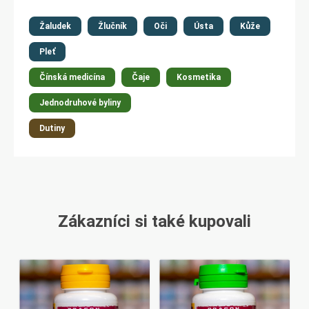
Žaludek
Žlučník
Oči
Ústa
Kůže
Pleť
Čínská medicína
Čaje
Kosmetika
Jednodruhové byliny
Dutiny
Zákazníci si také kupovali