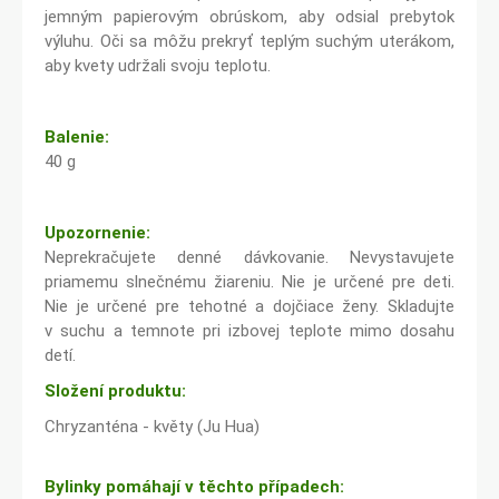
jemným papierovým obrúskom, aby odsial prebytok
výluhu. Oči sa môžu prekryť teplým suchým uterákom,
aby kvety udržali svoju teplotu.
Balenie:
40 g
Upozornenie:
Neprekračujete denné dávkovanie. Nevystavujete
priamemu slnečnému žiareniu. Nie je určené pre deti.
Nie je určené pre tehotné a dojčiace ženy. Skladujte
v suchu a temnote pri izbovej teplote mimo dosahu
detí.
Složení produktu:
Chryzanténa - květy (Ju Hua)
Bylinky pomáhají v těchto případech: