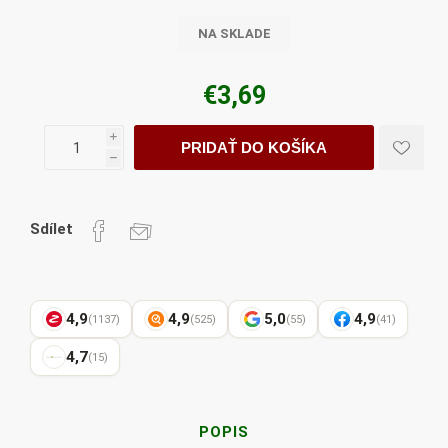
NA SKLADE
€3,69
i
PRIDAŤ DO KOŠÍKA
h
Sdílet
4,9
4,9
5,0
4,9
(1137)
(525)
(55)
(41)
4,7
(15)
POPIS