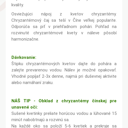
kvality.
Osviežujúci nápoj z kvetov chryzantémy.
Chryzantémový čaj sa teší v Číne veľkej popularite.
Odporúča sa piť v priehľadnom pohári. Pohľad na
rozvinuté chryzantémové kvety v náleve pôsobí
harmonizačne.
Dávkovanie:
Štipku chryzantémových kvetov dajte do pohára a
zalejte prevarenou vodou. Nálev je možné opakovať.
Vhodné popíjať 2-3x denne, najmä pri duševnej aktivite
alebo namáhaní zraku.
NÁŠ TIP - Obklad z chryzantémy čínskej pre
unavené oči:
Sušené kvetinky preliate horúcou vodou a lúhované 15
minút nabobtnajú a rozvinú sa.
Na každé oko sa položí 5-6 kvetiek a prekryje sa