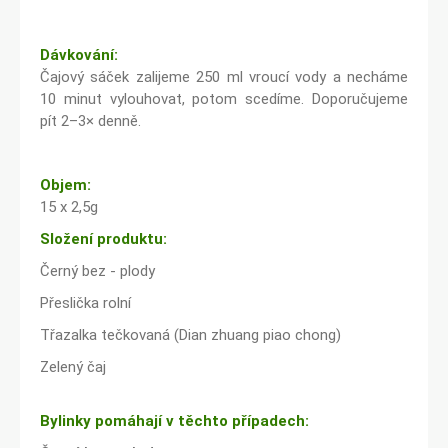
Dávkování:
Čajový sáček zalijeme 250 ml vroucí vody a necháme
10 minut vylouhovat, potom scedíme. Doporučujeme
pít 2–3× denně.
Objem:
15 x 2,5g
Složení produktu:
Černý bez - plody
Přeslička rolní
Třazalka tečkovaná (Dian zhuang piao chong)
Zelený čaj
Bylinky pomáhají v těchto případech: