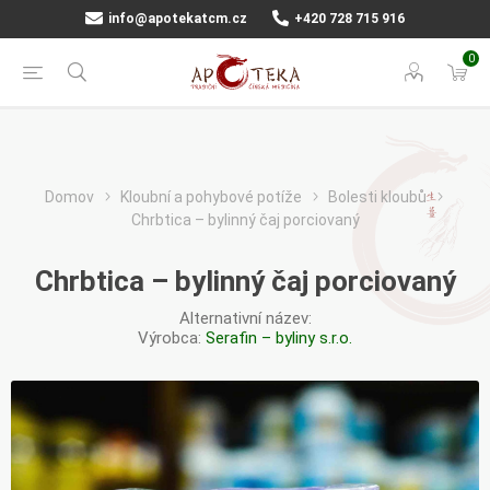
info@apotekatcm.cz
+420 728 715 916
0
Domov
Kloubní a pohybové potíže
Bolesti kloubů
Chrbtica – bylinný čaj porciovaný
Chrbtica – bylinný čaj porciovaný
Alternativní název:
Výrobca:
Serafin – byliny s.r.o.