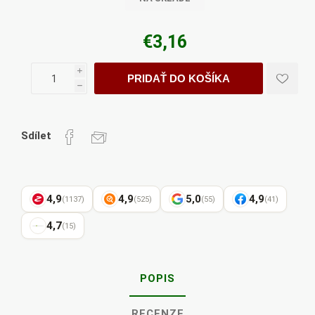
€3,16
i
PRIDAŤ DO KOŠÍKA
h
Sdílet
4,9
4,9
5,0
4,9
(1137)
(525)
(55)
(41)
4,7
(15)
POPIS
RECENZE