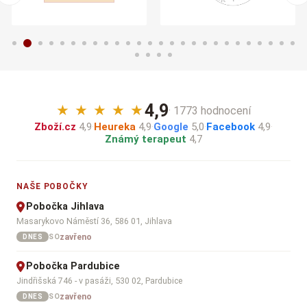
4,9
★
★
★
★
★
· 1773 hodnocení
Zboží.cz
4,9
·
Heureka
4,9
·
Google
5,0
·
Facebook
4,9
·
Známý terapeut
4,7
NAŠE POBOČKY
Pobočka Jihlava
Masarykovo Náměstí 36, 586 01, Jihlava
zavřeno
SO
DNES
Pobočka Pardubice
Jindřišská 746 - v pasáži, 530 02, Pardubice
zavřeno
SO
DNES