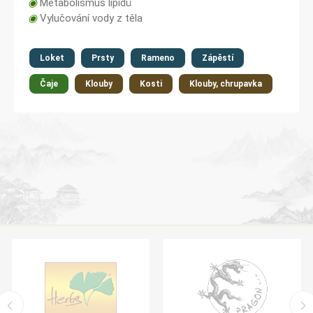
◉
Metabolismus lipidů
◉
Vylučování vody z těla
Loket
Prsty
Rameno
Zápěstí
Čaje
Klouby
Kosti
Klouby, chrupavka