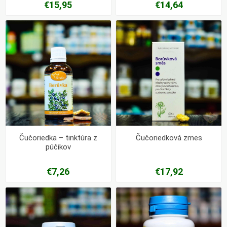
€15,95
€14,64
Čučoriedka – tinktúra z
Čučoriedková zmes
púčikov
€7,26
€17,92