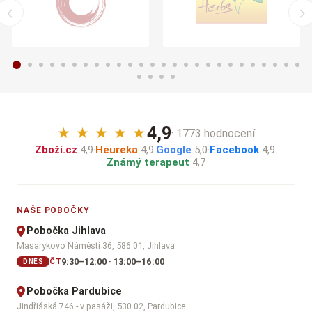
4,9
★
★
★
★
★
· 1773 hodnocení
Zboží.cz
4,9
·
Heureka
4,9
·
Google
5,0
·
Facebook
4,9
·
Známý terapeut
4,7
NAŠE POBOČKY
Pobočka Jihlava
Masarykovo Náměstí 36, 586 01, Jihlava
9:30–12:00 · 13:00–16:00
ČT
DNES
Pobočka Pardubice
Jindřišská 746 - v pasáži, 530 02, Pardubice