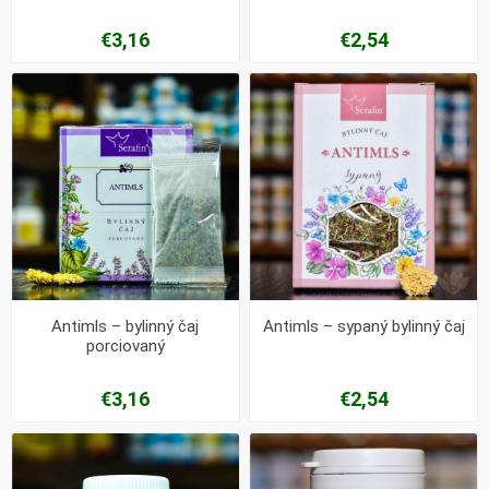
€3,16
€2,54
Antimls – bylinný čaj
Antimls – sypaný bylinný čaj
porciovaný
€3,16
€2,54