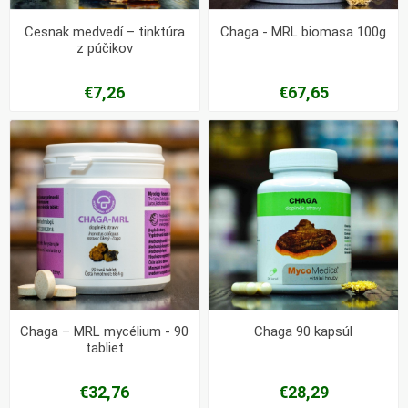
Cesnak medvedí – tinktúra
Chaga - MRL biomasa 100g
z púčikov
€7,26
€67,65
Chaga – MRL mycélium - 90
Chaga 90 kapsúl
tabliet
€32,76
€28,29