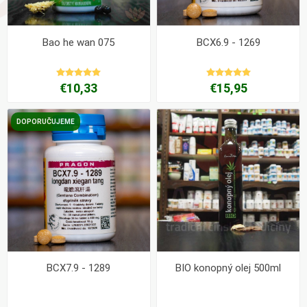
Bao he wan 075
BCX6.9 - 1269
€10,33
€15,95
DOPORUČUJEME
BCX7.9 - 1289
BIO konopný olej 500ml