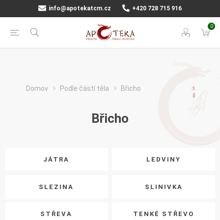
info@apotekatcm.cz
+420 728 715 916
0
Domov
Podle částí těla
Břicho
Břicho
JÁTRA
LEDVINY
SLEZINA
SLINIVKA
STŘEVA
TENKÉ STŘEVO