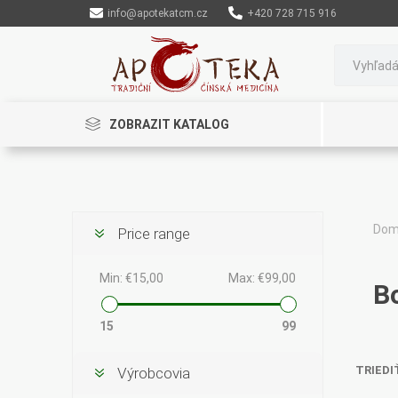
info@apotekatcm.cz
+420 728 715 916
ZOBRAZIT KATALOG
Dom
Price range
Rinenkai
TCM Herbs
Maciocia
Min:
€15,00
Max:
€99,00
Bo
15
99
TRIEDI
Výrobcovia
Cannaderm
Henep
Organic India