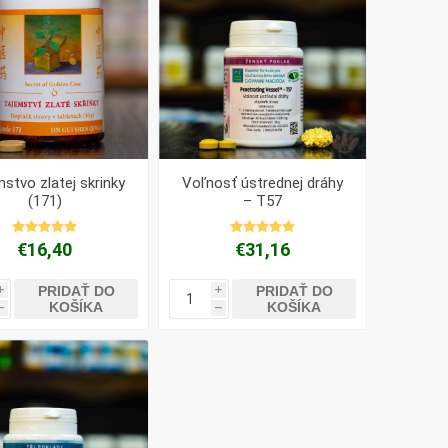
stvo zlatej skrinky
Voľnosť ústrednej dráhy
(171)
– T57
€16,40
€31,16
PRIDAŤ DO
PRIDAŤ DO
i
i
KOŠÍKA
KOŠÍKA
h
h