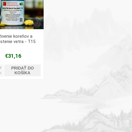
ivenie koreňov a
istenie vetra - T15
€31,16
PRIDAŤ DO
i
KOŠÍKA
h