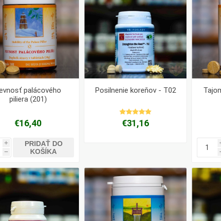
evnosť palácového
Posilnenie koreňov - T02
Tajom
piliera (201)
€16,40
€31,16
PRIDAŤ DO
i
KOŠÍKA
h