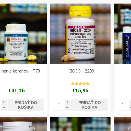
Pharma
kořenář
Lavylites
Bylinné
Lakshmi-
Korejský
kapky
Narayan
ženšen
lnenie koreňov - T70
HBC3.9 - 2209
€31,16
€15,95
PRIDAŤ DO
PRIDAŤ DO
i
i
KOŠÍKA
KOŠÍKA
h
h