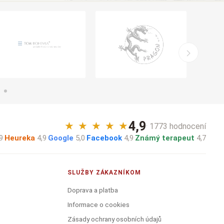
4,9
★
★
★
★
★
· 1773 hodnocení
9
·
Heureka
4,9
·
Google
5,0
·
Facebook
4,9
·
Známý terapeut
4,7
SLUŽBY ZÁKAZNÍKOM
Doprava a platba
Informace o cookies
Zásady ochrany osobních údajů