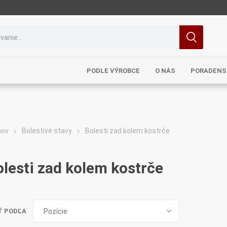
PODLE VÝROBCE
O NÁS
PORADENS
ov
Bolestivé stavy
Bolesti zad kolem kostrče
MRL
TCM
Pragon
Sinecura
Bohemia
lesti zad kolem kostrče
Ť PODĽA
Royal
Dědek
Elixirs & Co
Cereus