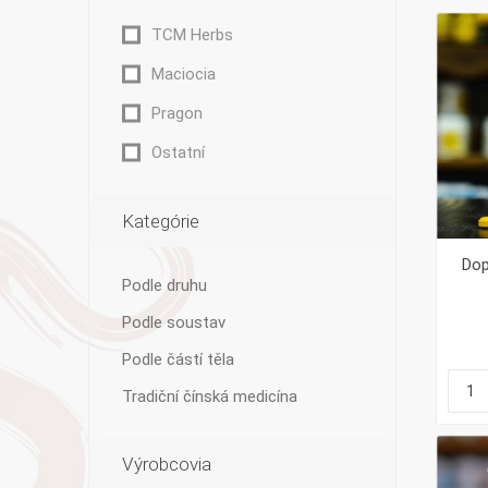
TCM Herbs
Maciocia
Pragon
Bylinky TČM
G&G
Ecce Vita
Ostatní
Vitamins
s.r.o.
Kategórie
Dop
Ostatní
Podle druhu
Podle soustav
Podle částí těla
Tradiční čínská medicína
Výrobcovia