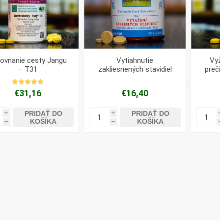
ovnanie cesty Jangu
Vytiahnutie
Vyž
– T31
zakliesnených stavidiel
preč
(040)
€31,16
€16,40
PRIDAŤ DO
PRIDAŤ DO
i
i
KOŠÍKA
KOŠÍKA
h
h