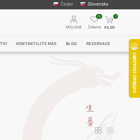
Česko
Slovensko
(0)
0
Môj účet
Želanie
€0,00
TVÍ
KONTAKTUJTE NÁS
BLOG
REZERVACE
Solgar
MycoMedica
Serafin –
byliny s.r.o.
Energy
EVEREST
Henan Wanxi