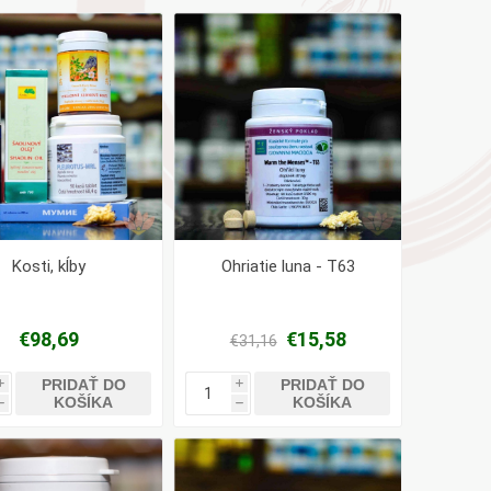
AYURVEDA
Health Link
Mattisson
JACK N JILL
Kosti, kĺby
Ohriatie luna - T63
€98,69
€15,58
€31,16
PRIDAŤ DO
PRIDAŤ DO
i
i
KOŠÍKA
KOŠÍKA
h
h