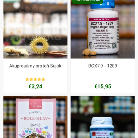
DOPORUČUJEME
Akupresúrny prsteň Sujok
BCX7.9 - 1289
€3,24
€15,95