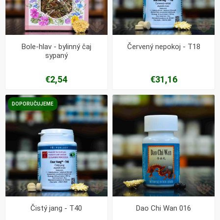
Bole-hlav - bylinný čaj
Červený nepokoj - T18
sypaný
€2,54
€31,16
DOPORUČUJEME
Čistý jang - T40
Dao Chi Wan 016