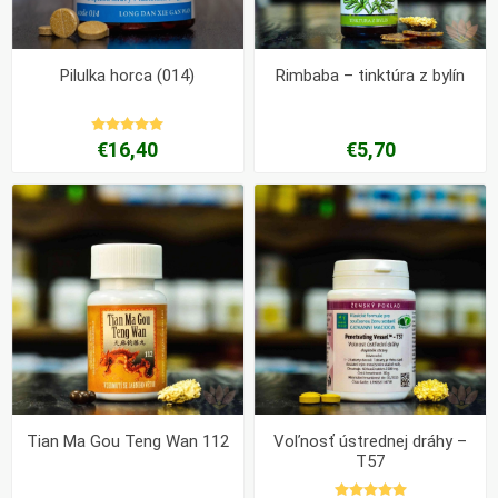
Pilulka horca (014)
Rimbaba – tinktúra z bylín
€16,40
€5,70
Tian Ma Gou Teng Wan 112
Voľnosť ústrednej dráhy –
T57