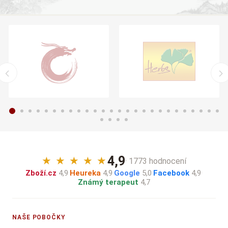
4,9
★
★
★
★
★
· 1773 hodnocení
Zboží.cz
4,9
·
Heureka
4,9
·
Google
5,0
·
Facebook
4,9
·
Známý terapeut
4,7
NAŠE POBOČKY