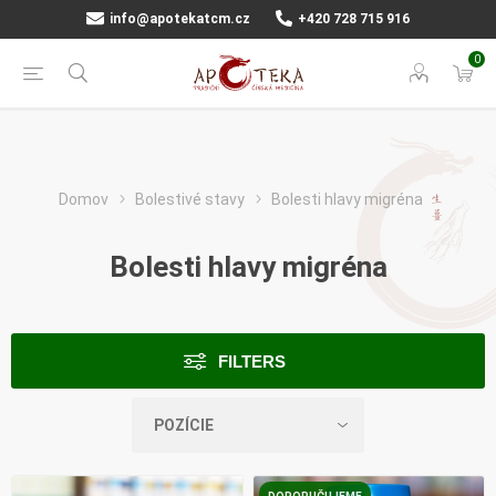
info@apotekatcm.cz
+420 728 715 916
0
Domov
Bolestivé stavy
Bolesti hlavy migréna
Bolesti hlavy migréna
FILTERS