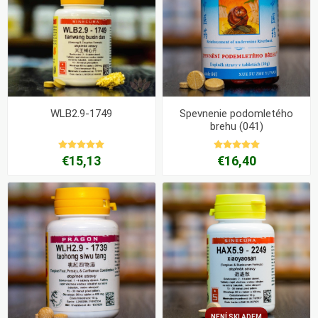
WLB2.9-1749
Spevnenie podomletého
brehu (041)
€15,13
€16,40
NENÍ SKLADEM