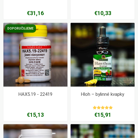
€31,16
€10,33
DOPORUČUJEME
HAX5.19 - 22419
Hloh – bylinné kvapky
€15,13
€15,91