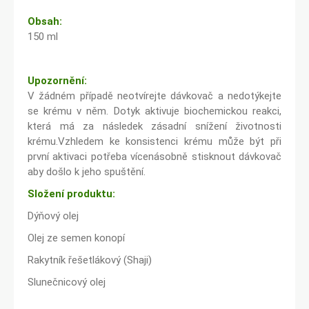
Obsah:
150 ml
Upozornění:
V žádném případě neotvírejte dávkovač a nedotýkejte
se krému v něm. Dotyk aktivuje biochemickou reakci,
která má za následek zásadní snížení životnosti
krému.Vzhledem ke konsistenci krému může být při
první aktivaci potřeba vícenásobně stisknout dávkovač
aby došlo k jeho spuštění.
Složení produktu:
Dýňový olej
Olej ze semen konopí
Rakytník řešetlákový (Shaji)
Slunečnicový olej