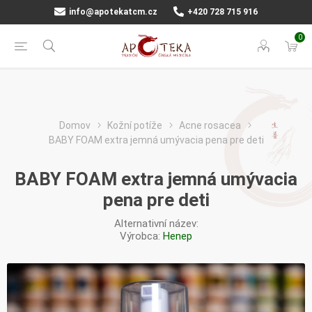
info@apotekatcm.cz
+420 728 715 916
0
Domov
Kožní potíže
Acne rosacea
BABY FOAM extra jemná umývacia pena pre deti
BABY FOAM extra jemná umývacia
pena pre deti
Alternativní název:
Výrobca:
Henep