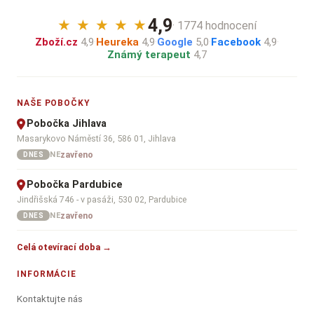
4,9
★
★
★
★
★
· 1774 hodnocení
Zboží.cz
4,9
·
Heureka
4,9
·
Google
5,0
·
Facebook
4,9
·
Známý terapeut
4,7
NAŠE POBOČKY
Pobočka Jihlava
Masarykovo Náměstí 36, 586 01, Jihlava
zavřeno
NE
DNES
Pobočka Pardubice
Jindřišská 746 - v pasáži, 530 02, Pardubice
zavřeno
NE
DNES
Celá otevírací doba →
INFORMÁCIE
Kontaktujte nás