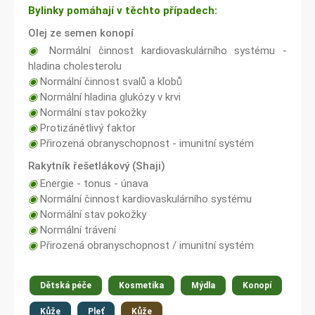
Bylinky pomáhají v těchto případech:
Olej ze semen konopí
◉
Normální činnost kardiovaskulárního systému -
hladina cholesterolu
◉
Normální činnost svalů a klobů
◉
Normální hladina glukózy v krvi
◉
Normální stav pokožky
◉
Protizánětlivý faktor
◉
Přirozená obranyschopnost - imunitní systém
Rakytník řešetlákový (Shaji)
◉
Energie - tonus - únava
◉
Normální činnost kardiovaskulárního systému
◉
Normální stav pokožky
◉
Normální trávení
◉
Přirozená obranyschopnost / imunitní systém
Dětská péče
Kosmetika
Mýdla
Konopí
Kůže
Pleť
Kůže