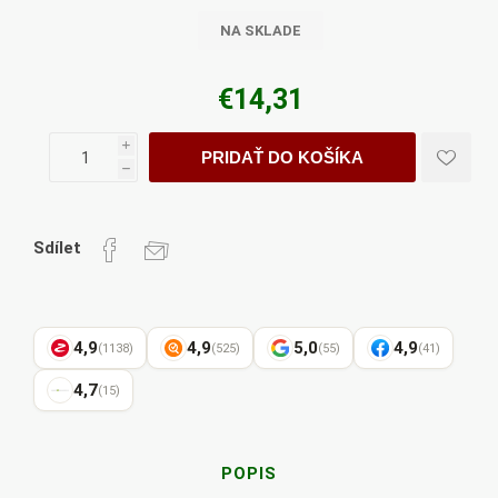
NA SKLADE
€14,31
i
PRIDAŤ DO KOŠÍKA
h
Sdílet
4,9
4,9
5,0
4,9
(1138)
(525)
(55)
(41)
4,7
(15)
POPIS