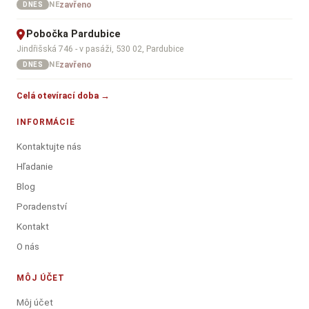
zavřeno
NE
DNES
Pobočka Pardubice
Jindřišská 746 - v pasáži, 530 02, Pardubice
zavřeno
NE
DNES
Celá otevírací doba →
INFORMÁCIE
Kontaktujte nás
Hľadanie
Blog
Poradenství
Kontakt
O nás
MÔJ ÚČET
Môj účet