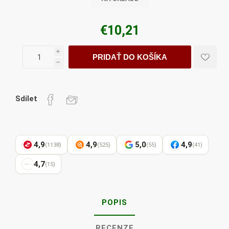
€10,21
i
PRIDAŤ DO KOŠÍKA
h
Sdílet
4,9
4,9
5,0
4,9
(1138)
(525)
(55)
(41)
4,7
(15)
POPIS
RECENZE