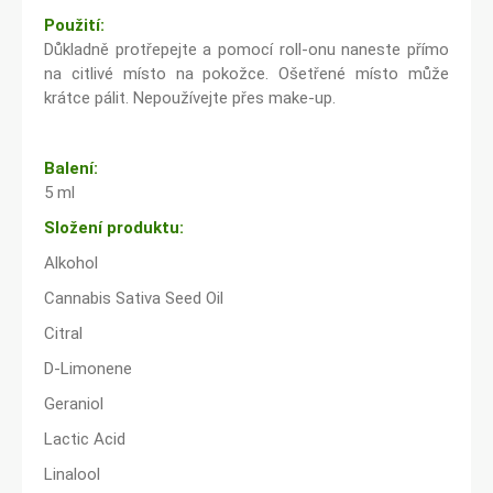
Použití:
Důkladně protřepejte a pomocí roll-onu naneste přímo
na citlivé místo na pokožce. Ošetřené místo může
krátce pálit. Nepoužívejte přes make-up.
Balení:
5 ml
Složení produktu:
Alkohol
Cannabis Sativa Seed Oil
Citral
D-Limonene
Geraniol
Lactic Acid
Linalool