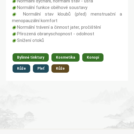
◉
Normální dýchání, normální stav - ústa
◉
Normální funkce oběhové soustavy
◉
Normální stav kloubů (před) menstruační a
menopauzální komfort
◉
Normální trávení a činnost jater, pročištění
◉
Přirozená obranyschopnost - odolnost
◉
Snížení otoků
Bylinné tinktury
Kosmetika
Konopí
Kůže
Pleť
Kůže