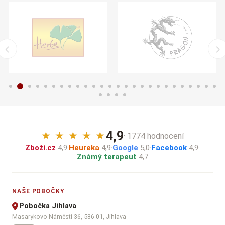
4,9
★
★
★
★
★
· 1774 hodnocení
Zboží.cz
4,9
·
Heureka
4,9
·
Google
5,0
·
Facebook
4,9
·
Známý terapeut
4,7
NAŠE POBOČKY
Pobočka Jihlava
Masarykovo Náměstí 36, 586 01, Jihlava