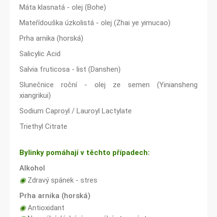
Máta klasnatá - olej (Bohe)
Mateřídouška úzkolistá - olej (Zhai ye yimucao)
Prha arnika (horská)
Salicylic Acid
Salvia fruticosa - list (Danshen)
Slunečnice roční - olej ze semen (Yiniansheng
xiangrikui)
Sodium Caproyl / Lauroyl Lactylate
Triethyl Citrate
Bylinky pomáhají v těchto případech:
Alkohol
◉
Zdravý spánek - stres
Prha arnika (horská)
◉
Antioxidant