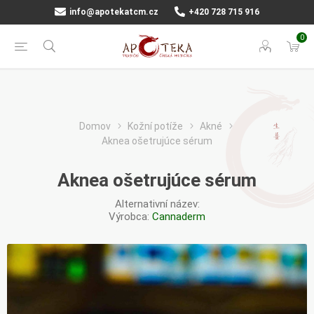
info@apotekatcm.cz
+420 728 715 916
0
Domov
Kožní potíže
Akné
Aknea ošetrujúce sérum
Aknea ošetrujúce sérum
Alternativní název:
Výrobca:
Cannaderm